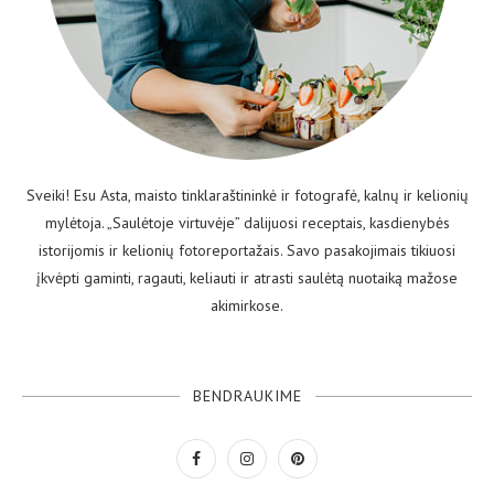
Sveiki! Esu Asta, maisto tinklaraštininkė ir fotografė, kalnų ir kelionių
mylėtoja. „Saulėtoje virtuvėje” dalijuosi receptais, kasdienybės
istorijomis ir kelionių fotoreportažais. Savo pasakojimais tikiuosi
įkvėpti gaminti, ragauti, keliauti ir atrasti saulėtą nuotaiką mažose
akimirkose.
BENDRAUKIME