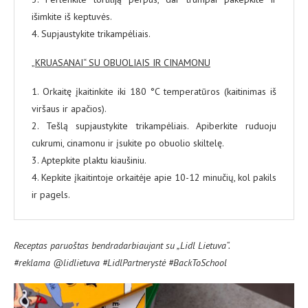
išimkite iš keptuvės.
4. Supjaustykite trikampėliais.
„KRUASANAI“ SU OBUOLIAIS IR CINAMONU
1. Orkaitę įkaitinkite iki 180 °C temperatūros (kaitinimas iš
viršaus ir apačios).
2. Tešlą supjaustykite trikampėliais. Apiberkite ruduoju
cukrumi, cinamonu ir įsukite po obuolio skiltelę.
3. Aptepkite plaktu kiaušiniu.
4. Kepkite įkaitintoje orkaitėje apie 10-12 minučių, kol pakils
ir pagels.
Receptas paruoštas bendradarbiaujant su „Lidl Lietuva“.
#reklama @lidlietuva #LidlPartnerystė #BackToSchool