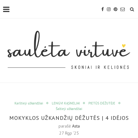
Karštieji užkandžiai
LENGVI KĄSNELIAI
PIETŪS DĖŽUTĖJE
Šaltieji užkandžiai
MOKYKLOS UŽKANDŽIŲ DĖŽUTĖS | 4 IDĖJOS
parašė
Asta
27 Rgp ’25