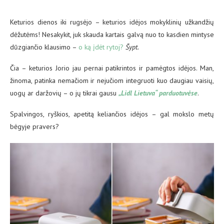
Keturios dienos iki rugsėjo – keturios idėjos mokyklinių užkandžių
dėžutėms! Nesakykit, juk skauda kartais galvą nuo to kasdien mintyse
dūzgiančio klausimo –
o ką įdėt rytoj?
Šypt.
Čia – keturios Jorio jau pernai patikrintos ir pamėgtos idėjos. Man,
žinoma, patinka nemačiom ir nejučiom integruoti kuo daugiau vaisių,
uogų ar daržovių – o jų tikrai gausu
„Lidl Lietuva“ parduotuvėse
.
Spalvingos, ryškios, apetitą keliančios idėjos – gal mokslo metų
bėgyje pravers?