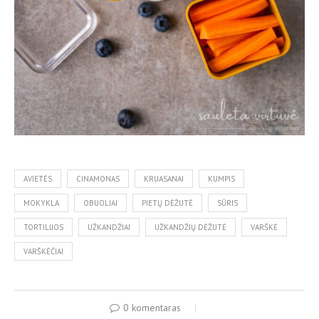
AVIETĖS
CINAMONAS
KRUASANAI
KUMPIS
MOKYKLA
OBUOLIAI
PIETŲ DĖŽUTĖ
SŪRIS
TORTILIJOS
UŽKANDŽIAI
UŽKANDŽIŲ DĖŽUTĖ
VARŠKĖ
VARŠKĖČIAI
0 komentaras