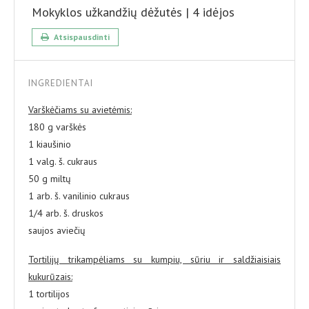
Mokyklos užkandžių dėžutės | 4 idėjos
Atsispausdinti
INGREDIENTAI
Varškėčiams su avietėmis:
180 g varškės
1 kiaušinio
1 valg. š. cukraus
50 g miltų
1 arb. š. vanilinio cukraus
1/4 arb. š. druskos
saujos aviečių
Tortilijų trikampėliams su kumpiu, sūriu ir saldžiaisiais
kukurūzais:
1 tortilijos