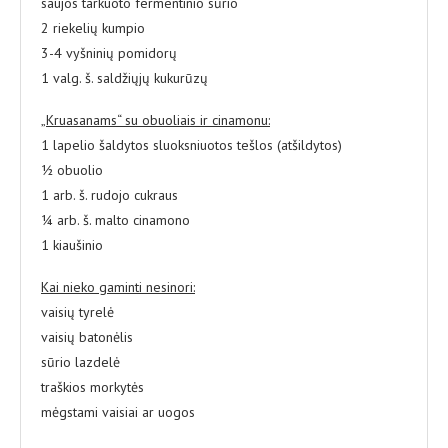
saujos tarkuoto fermentinio sūrio
2 riekelių kumpio
3-4 vyšninių pomidorų
1 valg. š. saldžiųjų kukurūzų
„Kruasanams“ su obuoliais ir cinamonu:
1 lapelio šaldytos sluoksniuotos tešlos (atšildytos)
½ obuolio
1 arb. š. rudojo cukraus
¼ arb. š. malto cinamono
1 kiaušinio
Kai nieko gaminti nesinori:
vaisių tyrelė
vaisių batonėlis
sūrio lazdelė
traškios morkytės
mėgstami vaisiai ar uogos