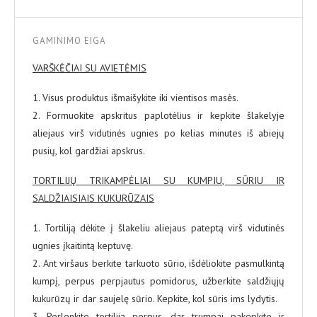
GAMINIMO EIGA
VARŠKĖČIAI SU AVIETĖMIS
1. Visus produktus išmaišykite iki vientisos masės.
2. Formuokite apskritus paplotėlius ir kepkite šlakelyje
aliejaus virš vidutinės ugnies po kelias minutes iš abiejų
pusių, kol gardžiai apskrus.
TORTILIJŲ TRIKAMPĖLIAI SU KUMPIU, SŪRIU IR
SALDŽIAISIAIS KUKURŪZAIS
1. Tortiliją dėkite į šlakeliu aliejaus pateptą virš vidutinės
ugnies įkaitintą keptuvę.
2. Ant viršaus berkite tarkuoto sūrio, išdėliokite pasmulkintą
kumpį, perpus perpjautus pomidorus, užberkite saldžiųjų
kukurūzų ir dar saujelę sūrio. Kepkite, kol sūris ims lydytis.
3. Perlenkite tortiliją perpus, dar trumpai pakepkite ir