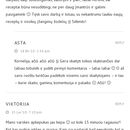
receptai būna nesudėtingi, ne per daug įmantrūs ir galimi
pasigaminti 🙂 Tęsk savo darbą ir toliau, su nekantrumu laukiu naujų
receptų ir visokių įžanginių žodelių :)) Sėkmės!
ASTA
REPLY
18 Bir ’10 - 2:56 pm
Kornelija, ačiū ačiū ačiū :)) Gera skaityti tokius skatinančius dar
labiau tobulėti ir judėti pirmyn komentarus – labai labai 🙂 O aš
savo ruoštu turėčiau padėkoti visiems savo skaitytojams – ir tau
– kurie skaito, gamina, komentuoja ir palaiko 🙂 Ačiū! 🙂
VIKTORIJA
REPLY
15 Lie ’10 - 7:10 pm
Mano varskes apkepukas jau kepa 🙂 uz koki 15 minuciu ragausiu!!
Kol kas puikiai iskiles ir grazus. Kaip cia padaryti kad nesukristu kol is