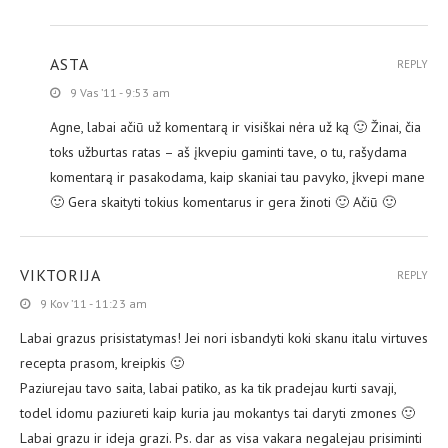
ASTA
REPLY
9 Vas ’11 - 9:53 am
Agne, labai ačiū už komentarą ir visiškai nėra už ką 🙂 Žinai, čia
toks užburtas ratas – aš įkvepiu gaminti tave, o tu, rašydama
komentarą ir pasakodama, kaip skaniai tau pavyko, įkvepi mane
🙂 Gera skaityti tokius komentarus ir gera žinoti 🙂 Ačiū 🙂
VIKTORIJA
REPLY
9 Kov ’11 - 11:23 am
Labai grazus prisistatymas! Jei nori isbandyti koki skanu italu virtuves
recepta prasom, kreipkis 🙂
Paziurejau tavo saita, labai patiko, as ka tik pradejau kurti savaji,
todel idomu paziureti kaip kuria jau mokantys tai daryti zmones 🙂
Labai grazu ir ideja grazi. Ps. dar as visa vakara negalejau prisiminti