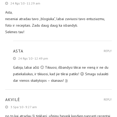
24 Rgs ’10 - 11:29 am
Asta,
neseniai atradau tavo „blogiuka”, labai zaviuosi tavo entuziazmu,
foto ir receptais. Zadu daug daug ka isbandyti.
Sekmes tau!
ASTA
REPLY
24 Rgs ’10 - 12:49 pm
Gabija, labai ačiū 🙂 Tikiuosi, išbandysi tikrai ne vieną ir ne du
patiekaliukus, ir tikiuosi, kad jie tikrai patiks! 😉 Smagu sulaukti
dar vienos skaitytojos – skanaus! :))
AKVILĖ
REPLY
3 Spa ’10 - 9:27 am
po to,kai atradau šį tinklapį, užeinu beveik kasdien.paprasti receptai