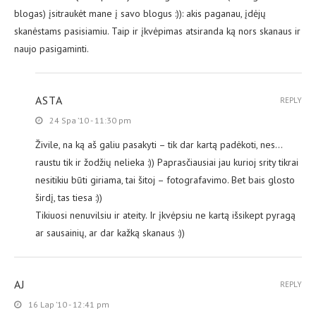
blogas) įsitraukėt mane į savo blogus :)): akis paganau, įdėjų
skanėstams pasisiamiu. Taip ir įkvėpimas atsiranda ką nors skanaus ir
naujo pasigaminti.
ASTA
REPLY
24 Spa ’10 - 11:30 pm
Živile, na ką aš galiu pasakyti – tik dar kartą padėkoti, nes…
raustu tik ir žodžių nelieka :)) Paprasčiausiai jau kurioj srity tikrai
nesitikiu būti giriama, tai šitoj – fotografavimo. Bet bais glosto
širdį, tas tiesa :))
Tikiuosi nenuvilsiu ir ateity. Ir įkvėpsiu ne kartą išsikept pyragą
ar sausainių, ar dar kažką skanaus :))
AJ
REPLY
16 Lap ’10 - 12:41 pm