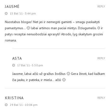
JAUSMĖ
REPLY
15 Bal ’11 - 3:44 pm
Nuostabus blogas! Net jei ir nemegsti gaminti – smagu paskaityti
pamastymus… 🙂 labai artimos man paciai mintys. Dziugumelis. O ir
patys receptai nenuobodziai aprasyti! Atrodo, lyg skaitytum grozini
romana.
ASTA
REPLY
17 Bal ’11 - 5:50 pm
Jausme, labai ačiū už gražius žodžius 🙂 Gera žinoti, kad kažkam
čia jauku, ir patinka, ir miela… ačiū 🙂
KRISTINA
REPLY
29 Bal ’11 - 10:04 pm