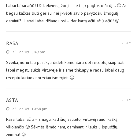
Labai labai ačiū! Už kiekvieną žodį – jie taip paglosto širdį… 🙂 Ar
begali kažkas būti geriau, nei įkvėpti savio pavyzdžiu žmogutį
gaminti?.. Labai labai džiaugiuosi – dar kartą ačiū ačiū ačiū! 🙂
RASA
REPLY
26 Lap ’09 - 9:49 pm
Sveika, noriu tau pasakyti dideli komentara del receptu, siaip pati
labai megstu suktis virtuveje ir siame tinklapyje radau labai daug
receptu kuriuos noreciau ismeginti 🙂
ASTA
REPLY
26 Lap ’09 - 10:38 pm
Rasa, labai ačiū – smagu, kad šioj saulėtoj virtuvėj randi kažką
viliojančio 🙂 Sėkmės išmėginant, gaminant ir lauksiu įspūdžių,
žinoma! 😉