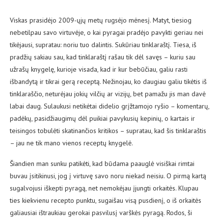
Viskas prasidėjo 2009-ųjų metų rugsėjo mėnesį. Matyt, tiesiog
nebetilpau savo virtuvėje, o kai pyragai pradėjo pavykti geriau nei
tikėjausi, supratau: noriu tuo dalintis. Sukūriau tinklaraštį. Tiesa, iš
pradžių sakiau sau, kad tinklaraštį rašau tik dėl savęs – kuriu sau
užrašų knygelę, kurioje visada, kad ir kur bebūčiau, galiu rasti
išbandytą ir tikrai gerą receptą. Nežinojau, ko daugiau galiu tikėtis iš
tinklaraščio, neturėjau jokių vilčių ar vizijų, bet pamažu jis man davė
labai daug. Sulaukusi netikėtai didelio grįžtamojo ryšio – komentarų,
padėkų, pasidžiaugimų dėl puikiai pavykusių kepinių, o kartais ir
teisingos tobulėti skatinančios kritikos – supratau, kad šis tinklaraštis
– jau ne tik mano vienos receptų knygelė.
Šiandien man sunku patikėti, kad būdama paauglė visiškai rimtai
buvau įsitikinusi, jog į virtuvę savo noru niekad neisiu. O pirmą kartą
sugalvojusi iškepti pyragą, net nemokėjau įjungti orkaitės. Klupau
ties kiekvienu recepto punktu, sugaišau visą pusdienį, o iš orkaitės
galiausiai ištraukiau gerokai pasvilusį varškės pyragą. Rodos, ši