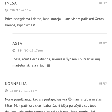
INESA
REPLY
7 Bir ’10 - 6:36 am
Pries isbegdama i darba, labai norejau Jums visom palinketi Geros
Dienos, sypsokimes!
ASTA
REPLY
8 Bir ’10 - 12:17 pm
Inesa, ačiū! Geros dienos, sėkmės ir šypsenų pilni linkėjimų
maišeliai skrieja ir tau! :)))
KORNELIJA
REPLY
18 Bir ’10 - 11:04 am
Noriu pasidžiaugti, kad šis puslapiukas yra 🙂 man jis labai mielas ir
šiltas. Man patinka viskas! Labai šauni idėja parašyti visus tuos
dalykus, kaip sudėtingumas, kalorijos ir pan., labai vertinu, kai