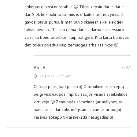
apkepas gavosi nuostabus 🙂 Tikrai kepsiu dar ir dar ir
dar. Siek tiek pakrito isemus is orkaites bet nezymiai. Ir
gavosi purus purus. Ir man buvo skanesnis kai siek tiek
labiau atveso.. Tai kita diena dar ir i darba nusinesiau ir
vaisinau bendradarbius. Taip pat gyre. Kita karta bandysiu
deti tokius priedus kaip zemuoges arba razinkos 🙂
ASTA
REPLY
25 Lie ’10 - 1:11 am
Oi, kaip puiku, kad patiko :)) O tobulinimas receptų
beigi visokiausios improvizacijos visada sveikintinos
virtuvėje 🙂 Žemuogės ar razinos (ar mėlynės, ar
bananai, ar dar koks mėgstamas vaisius ar uoga)
varškės apkepo tikrai niekada nesugadins :))