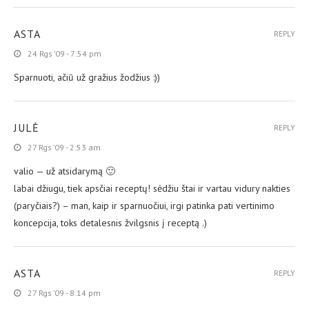
ASTA
REPLY
24 Rgs ’09 - 7:54 pm
Sparnuoti, ačiū už gražius žodžius :))
JULĖ
REPLY
27 Rgs ’09 - 2:53 am
valio — už atsidarymą 🙂
labai džiugu, tiek apsčiai receptų! sėdžiu štai ir vartau vidury nakties
(paryčiais?) – man, kaip ir sparnuočiui, irgi patinka pati vertinimo
koncepcija, toks detalesnis žvilgsnis į receptą .)
ASTA
REPLY
27 Rgs ’09 - 8:14 pm