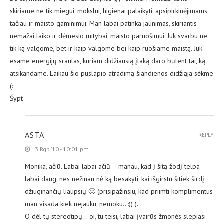
skiriame ne tik miegui, mokslui, higienai palaikyti, apsipirkinėjimams,
tačiau ir maisto gaminimui. Man labai patinka jaunimas, skiriantis
nemažai laiko ir dėmesio mitybai, maisto paruošimui. Juk svarbu ne
tik ką valgome, bet ir kaip valgome bei kaip ruošiame maistą. Juk
esame energijų srautas, kuriam didžiausią įtaką daro būtent tai, ką
atsikandame. Laikau šio puslapio atradimą šiandienos didžiąja sėkme
(:
Šypt
ASTA
REPLY
3 Rgp ’10 - 10:01 pm
Monika, ačiū. Labai labai ačiū – manau, kad į šitą žodį telpa
labai daug, nes nežinau nė ką besakyti, kai išgirstu šitiek širdį
džiuginančių liaupsių 🙂 (prisipažinsiu, kad priimti komplimentus
man visada kiek nejauku, nemoku.. :)) ).
O dėl tų stereotipų… oi, tu teisi, labai įvairūs žmonės slepiasi