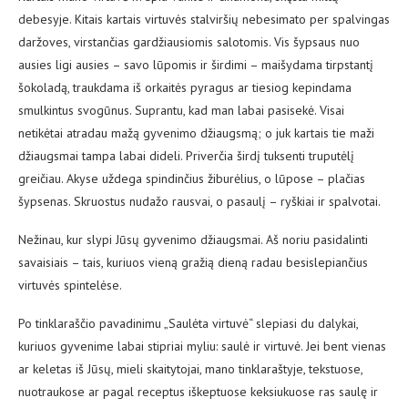
debesyje. Kitais kartais virtuvės stalviršių nebesimato per spalvingas
daržoves, virstančias gardžiausiomis salotomis. Vis šypsaus nuo
ausies ligi ausies – savo lūpomis ir širdimi – maišydama tirpstantį
šokoladą, traukdama iš orkaitės pyragus ar tiesiog kepindama
smulkintus svogūnus. Suprantu, kad man labai pasisekė. Visai
netikėtai atradau mažą gyvenimo džiaugsmą; o juk kartais tie maži
džiaugsmai tampa labai dideli. Priverčia širdį tuksenti truputėlį
greičiau. Akyse uždega spindinčius žiburėlius, o lūpose – plačias
šypsenas. Skruostus nudažo rausvai, o pasaulį – ryškiai ir spalvotai.
Nežinau, kur slypi Jūsų gyvenimo džiaugsmai. Aš noriu pasidalinti
savaisiais – tais, kuriuos vieną gražią dieną radau besislepiančius
virtuvės spintelėse.
Po tinklaraščio pavadinimu „Saulėta virtuvė“ slepiasi du dalykai,
kuriuos gyvenime labai stipriai myliu: saulė ir virtuvė. Jei bent vienas
ar keletas iš Jūsų, mieli skaitytojai, mano tinklaraštyje, tekstuose,
nuotraukose ar pagal receptus iškeptuose keksiukuose ras saulę ir