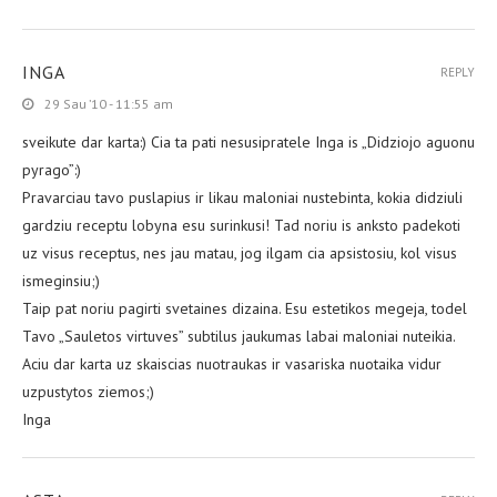
INGA
REPLY
29 Sau ’10 - 11:55 am
sveikute dar karta:) Cia ta pati nesusipratele Inga is „Didziojo aguonu
pyrago”:)
Pravarciau tavo puslapius ir likau maloniai nustebinta, kokia didziuli
gardziu receptu lobyna esu surinkusi! Tad noriu is anksto padekoti
uz visus receptus, nes jau matau, jog ilgam cia apsistosiu, kol visus
ismeginsiu;)
Taip pat noriu pagirti svetaines dizaina. Esu estetikos megeja, todel
Tavo „Sauletos virtuves” subtilus jaukumas labai maloniai nuteikia.
Aciu dar karta uz skaiscias nuotraukas ir vasariska nuotaika vidur
uzpustytos ziemos;)
Inga