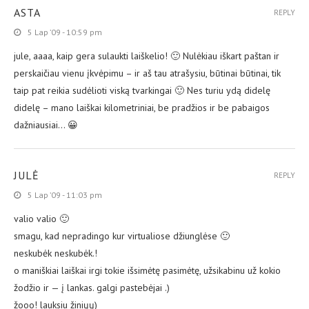
ASTA
REPLY
5 Lap ’09 - 10:59 pm
jule, aaaa, kaip gera sulaukti laiškelio! 🙂 Nulėkiau iškart paštan ir
perskaičiau vienu įkvėpimu – ir aš tau atrašysiu, būtinai būtinai, tik
taip pat reikia sudėlioti viską tvarkingai 🙂 Nes turiu ydą didelę
didelę – mano laiškai kilometriniai, be pradžios ir be pabaigos
dažniausiai… 😀
JULĖ
REPLY
5 Lap ’09 - 11:03 pm
valio valio 🙂
smagu, kad nepradingo kur virtualiose džiunglėse 🙂
neskubėk neskubėk.!
o maniškiai laiškai irgi tokie išsimėtę pasimėtę, užsikabinu už kokio
žodžio ir — į lankas. galgi pastebėjai .)
žooo! lauksiu žiniųų)