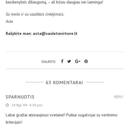
kasdienybės džiaugsmą, – aš būsiu daugiau nei laiminga!
Su meile ir su saulėtais linkėjimais,
Asta
Rašykite man: asta@sauletavirtuve.lt
DALINTIS
63 KOMENTARAI
SPARNUOTIS
REPLY
24 Rgs ’09 - 4:36 pm
Labai gražiai atsinaujinusi svetainė! Puikiai sugalvojai su vertinimo
kriterijais!