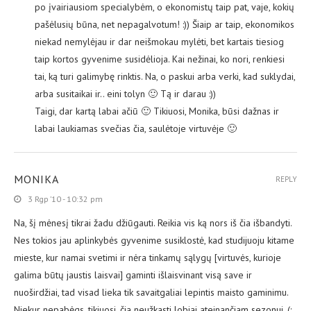
po įvairiausiom specialybėm, o ekonomistų taip pat, vaje, kokių
pašėlusių būna, net nepagalvotum! :)) Šiaip ar taip, ekonomikos
niekad nemylėjau ir dar neišmokau mylėti, bet kartais tiesiog
taip kortos gyvenime susidėlioja. Kai nežinai, ko nori, renkiesi
tai, ką turi galimybę rinktis. Na, o paskui arba verki, kad suklydai,
arba susitaikai ir.. eini tolyn 🙂 Tą ir darau :))
Taigi, dar kartą labai ačiū 🙂 Tikiuosi, Monika, būsi dažnas ir
labai laukiamas svečias čia, saulėtoje virtuvėje 🙂
MONIKA
REPLY
3 Rgp ’10 - 10:32 pm
Na, šį mėnesį tikrai žadu džiūgauti. Reikia vis ką nors iš čia išbandyti.
Nes tokios jau aplinkybės gyvenime susiklostė, kad studijuoju kitame
mieste, kur namai svetimi ir nėra tinkamų sąlygų [virtuvės, kurioje
galima būtų jaustis laisvai] gaminti išlaisvinant visą save ir
nuoširdžiai, tad visad lieka tik savaitgaliai lepintis maisto gaminimu.
Niekur nepabėgs, tikiuosi, čia neužkasti lobiai ateinančiam sezonui. (: