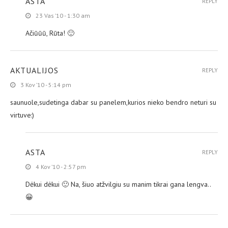
ASTA
REPLY
23 Vas ’10 - 1:30 am
Ačiūūū, Rūta! 🙂
AKTUALIJOS
REPLY
3 Kov ’10 - 5:14 pm
saunuole,sudetinga dabar su panelem,kurios nieko bendro neturi su
virtuve:)
ASTA
REPLY
4 Kov ’10 - 2:57 pm
Dėkui dėkui 🙂 Na, šiuo atžvilgiu su manim tikrai gana lengva..
😀