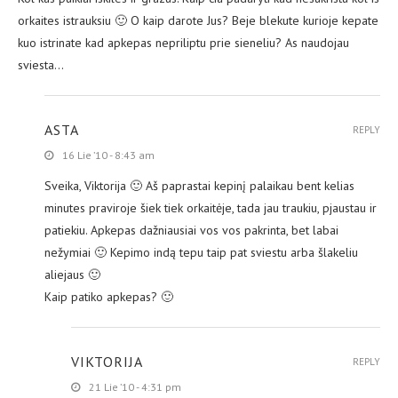
orkaites istrauksiu 🙂 O kaip darote Jus? Beje blekute kurioje kepate
kuo istrinate kad apkepas nepriliptu prie sieneliu? As naudojau
sviesta…
ASTA
REPLY
16 Lie ’10 - 8:43 am
Sveika, Viktorija 🙂 Aš paprastai kepinį palaikau bent kelias
minutes praviroje šiek tiek orkaitėje, tada jau traukiu, pjaustau ir
patiekiu. Apkepas dažniausiai vos vos pakrinta, bet labai
nežymiai 🙂 Kepimo indą tepu taip pat sviestu arba šlakeliu
aliejaus 🙂
Kaip patiko apkepas? 🙂
VIKTORIJA
REPLY
21 Lie ’10 - 4:31 pm