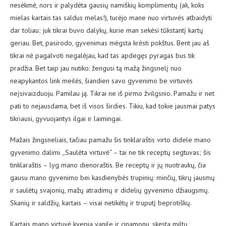
nesėkmė, nors ir palydėta gausių namiškių komplimentų (ak, koks
mielas kartais tas saldus melas!), turėjo mane nuo virtuvės atbaidyti
dar toliau; juk tikrai buvo dalykų, kurie man sekėsi tūkstantį kartų
geriau. Bet, pasirodo, gyvenimas mėgsta krėsti pokštus. Bent jau aš
tikrai nė pagalvoti negalėjau, kad tas apdegęs pyragas bus tik
pradžia. Bet taip jau nutiko: žengusi tą mažą žingsnelį nuo
neapykantos link meilės, šiandien savo gyvenimo be virtuvės
neįsivaizduoju. Pamilau ją. Tikrai ne iš pirmo žvilgsnio. Pamažu ir net
pati to nejausdama, bet iš visos širdies. Tikiu, kad tokie jausmai patys
tikriausi, gyvuojantys ilgai ir laimingai.
Mažais žingsneliais, tačiau pamažu šis tinklaraštis virto didele mano
gyvenimo dalimi. „Saulėta virtuvė“ – tai ne tik receptų segtuvas; šis
tinklaraštis – lyg mano dienoraštis. Be receptų ir jų nuotraukų, čia
gausu mano gyvenimo bei kasdienybės trupinių: minčių, tikrų jausmų
ir saulėtų svajonių, mažų atradimų ir didelių gyvenimo džiaugsmų.
Skanių ir saldžių, kartais – visai netikėtų ir truputį beprotiškų.
Kartais mano virtuvė kvepia vanile ir cinamonu, skęsta miltų