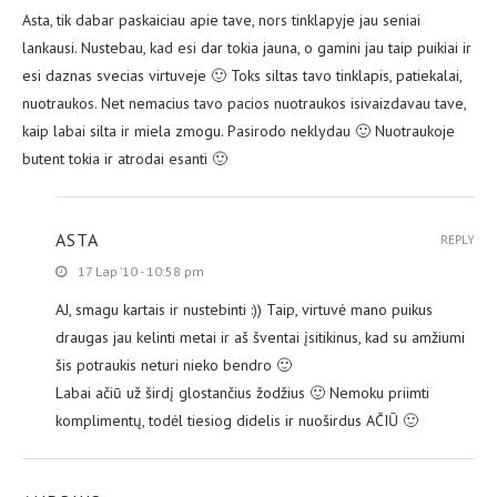
Asta, tik dabar paskaiciau apie tave, nors tinklapyje jau seniai
lankausi. Nustebau, kad esi dar tokia jauna, o gamini jau taip puikiai ir
esi daznas svecias virtuveje 🙂 Toks siltas tavo tinklapis, patiekalai,
nuotraukos. Net nemacius tavo pacios nuotraukos isivaizdavau tave,
kaip labai silta ir miela zmogu. Pasirodo neklydau 🙂 Nuotraukoje
butent tokia ir atrodai esanti 🙂
ASTA
REPLY
17 Lap ’10 - 10:58 pm
AJ, smagu kartais ir nustebinti :)) Taip, virtuvė mano puikus
draugas jau kelinti metai ir aš šventai įsitikinus, kad su amžiumi
šis potraukis neturi nieko bendro 🙂
Labai ačiū už širdį glostančius žodžius 🙂 Nemoku priimti
komplimentų, todėl tiesiog didelis ir nuoširdus AČIŪ 🙂