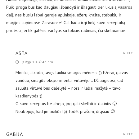
Puiki proga bus kuo daugiau išbandyti ir išragauti per likusią vasaros
dalį, nes būsiu labai geroje aplinkoje, ežerų krašte, stebuklų ir
magijos kupinuose Zarasuose! Gal kada irgi kokį savo receptuką
pridėsiu, jei tik galėsiu varžytis su tokiais radiniais, čia skelbiamais.
ASTA
REPLY
9 Rgp ’10 - 6:43 pm
Monika, atrodo, tavęs laukia smagus mėnesis :)) Ežerai, gaivus
vanduo, smagūs eksperimentai virtuvėje… Džiaugiuosi, kad
saulėta virtuvė bus dalelytė – nors ir labai mažytė – tavo
kasdienybės :))
O savo receptus be abejo, jog gali skelbti ir dalintis 🙂
Neabejoju, kad jie puikūs! :)) Todėl prašom, drąsiau 😉
GABIJA
REPLY