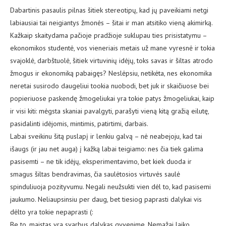
Dabartinis pasaulis pilnas šitiek stereotipų, kad jų paveikiami netgi
labiausiai tai neigiantys žmonės – šitai ir man atsitiko vieną akimirką.
Kažkaip skaitydama pačioje pradžioje suklupau ties prisistatymu –
ekonomikos studentė, vos vieneriais metais už mane vyresnė ir tokia
svajoklė, darbštuolė, šitiek virtuvinių idėjų, toks savas ir šiltas atrodo
žmogus ir ekonomiką pabaigęs? Neslėpsiu, netikėta, nes ekonomika
neretai susirodo daugeliui tookia nuobodi, bet juk ir skaičiuose bei
popieriuose paskendę žmogeliukai yra tokie patys žmogeliukai, kaip
ir visi kiti: mėgsta skaniai pavalgyti, parašyti vieną kitą gražią eilutę,
pasidalinti idėjomis, mintimis, patirtimi, darbais.
Labai sveikinu šitą puslapį ir lenkiu galvą – nė neabejoju, kad tai
išaugs (ir jau net auga) į kažką labai teigiamo: nes čia tiek galima
pasisemti – ne tik idėjų, eksperimentavimo, bet kiek duoda ir
smagus šiltas bendravimas, čia saulėtosios virtuvės saulė
spinduliuoja pozityvumu. Negali neužsukti vien dėl to, kad pasisemi
jaukumo. Neliaupsinsiu per daug, bet tiesiog paprasti dalykai vis
dėlto yra tokie nepaprasti (:
Be to, maistas yra svarbus dalykas gyvenime. Nemažai laiko