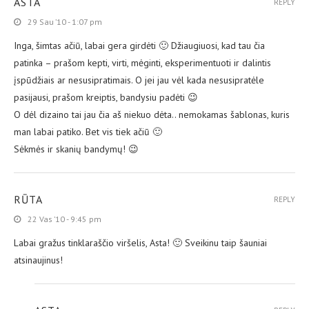
ASTA
REPLY
29 Sau ’10 - 1:07 pm
Inga, šimtas ačiū, labai gera girdėti 🙂 Džiaugiuosi, kad tau čia
patinka – prašom kepti, virti, mėginti, eksperimentuoti ir dalintis
įspūdžiais ar nesusipratimais. O jei jau vėl kada nesusipratėle
pasijausi, prašom kreiptis, bandysiu padėti 😉
O dėl dizaino tai jau čia aš niekuo dėta.. nemokamas šablonas, kuris
man labai patiko. Bet vis tiek ačiū 🙂
Sėkmės ir skanių bandymų! 😉
RŪTA
REPLY
22 Vas ’10 - 9:45 pm
Labai gražus tinklaraščio viršelis, Asta! 🙂 Sveikinu taip šauniai
atsinaujinus!