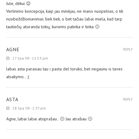
Jule, dėkui 😉
Vertinimo koncepcija, kaip jau minėjau, ne mano nuopelnas, o tik
nusibeždžioniavimas šiek tiek, o bet tačiau labai miela, kad tarp
tautiečių atsiranda tokių, kuriems patinka ir tinka 🙂
AGNE
REPLY
27 Spa ’09 - 11:53 pm
labas asta parasiau tau i pasta del toruko, bet negaunu is taves
atsakymo.. ;(
ASTA
REPLY
28 Spa ’09 - 1:37 pm
Agne, labai labai atsiprašau.. 🙁 Jau atrašiau 🙂