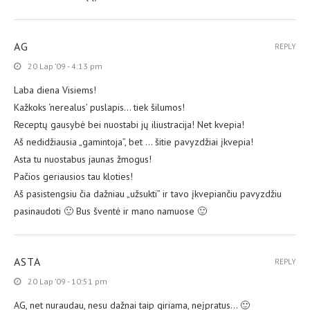
AG
REPLY
20 Lap ’09 - 4:13 pm
Laba diena Visiems!
Kažkoks ‘nerealus’ puslapis… tiek šilumos!
Receptų gausybė bei nuostabi jų iliustracija! Net kvepia!
Aš nedidžiausia „gamintoja”, bet … šitie pavyzdžiai įkvepia!
Asta tu nuostabus jaunas žmogus!
Pačios geriausios tau kloties!
Aš pasistengsiu čia dažniau „užsukti” ir tavo įkvepiančiu pavyzdžiu
pasinaudoti 🙂 Bus šventė ir mano namuose 🙂
ASTA
REPLY
20 Lap ’09 - 10:51 pm
AG, net nuraudau, nesu dažnai taip giriama, neįpratus… 🙂