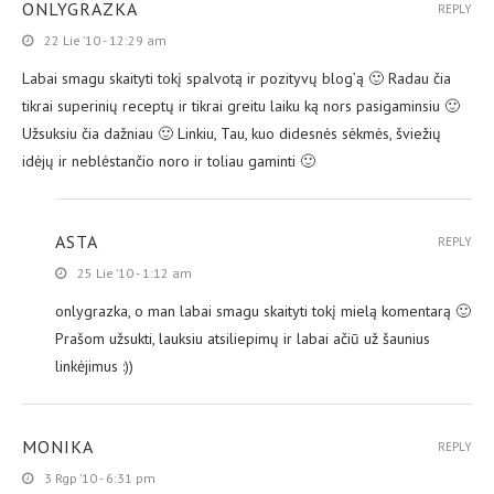
ONLYGRAZKA
REPLY
22 Lie ’10 - 12:29 am
Labai smagu skaityti tokį spalvotą ir pozityvų blog’ą 🙂 Radau čia
tikrai superinių receptų ir tikrai greitu laiku ką nors pasigaminsiu 🙂
Užsuksiu čia dažniau 🙂 Linkiu, Tau, kuo didesnės sėkmės, šviežių
idėjų ir neblėstančio noro ir toliau gaminti 🙂
ASTA
REPLY
25 Lie ’10 - 1:12 am
onlygrazka, o man labai smagu skaityti tokį mielą komentarą 🙂
Prašom užsukti, lauksiu atsiliepimų ir labai ačiū už šaunius
linkėjimus :))
MONIKA
REPLY
3 Rgp ’10 - 6:31 pm