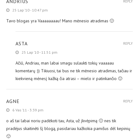
ANDRIUS
REPLY
25 Lap ’10 - 10:47 pm
Tavo blogas yra Vaaaaaaaau! Mano mėnesio atradimas 🙂
ASTA
REPLY
25 Lap ’10 - 11:51 pm
Ačiū, Andriau, man labai smagu sulaukti tokių vaaaaau
komentarų :)) Tikiuosi, tai bus ne tik mėnesio atradimas, tačiau ir
kiekvieną mėnesį kažką čia atrasi – mielo ir patinkančio 🙂
AGNE
REPLY
6 Vas ’11 - 3:39 pm
o aš tai labai noriu padėkoti tau, Asta, už įkvėpimą 🙂 nes tik
pradėjus skaitinėti šį blogą, pasidariau kažkokia pamišus dėl kepinių
🙂