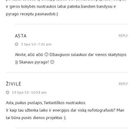
ir geros kokybės nuotraukos labai patinka.šiandien bandysiu ir
pyrago receptu pasinaudoti.:)
ASTA
REPLY
3 Spa ’10 - 7:02 pm
Akvile, ačiū ačiū 🙂 Džiaugiuosi sulaukusi dar vienos skaitytojos
:)) Skanaus pyrago! 🙂
ŽIVILĖ
REPLY
19 Spa ’10 - 10:58 am
Asta, puikus puslapis, fantastiškos nuotraukos.
Ir kaip tau užtenka laiko ir energijos dar viską nufotografuoti? Man
tai būna pusės dienos projektas :).