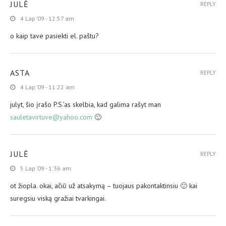
JULĖ
REPLY
4 Lap ’09 - 12:57 am
o kaip tave pasiekti el. paštu?
ASTA
REPLY
4 Lap ’09 - 11:22 am
julyt, šio įrašo P.S.’as skelbia, kad galima rašyt man
sauletavirtuve@yahoo.com
🙂
JULĖ
REPLY
5 Lap ’09 - 1:36 am
ot žiopla. okai, ačiū už atsakymą – tuojaus pakontaktinsiu 🙂 kai
suregsiu viską gražiai tvarkingai.