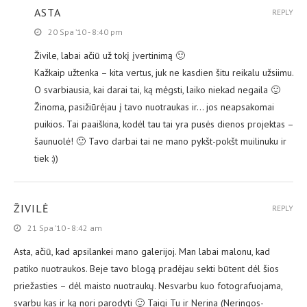
ASTA
REPLY
20 Spa ’10 - 8:40 pm
Živile, labai ačiū už tokį įvertinimą 🙂
Kažkaip užtenka – kita vertus, juk ne kasdien šitu reikalu užsiimu.
O svarbiausia, kai darai tai, ką mėgsti, laiko niekad negaila 🙂
Žinoma, pasižiūrėjau į tavo nuotraukas ir… jos neapsakomai
puikios. Tai paaiškina, kodėl tau tai yra pusės dienos projektas –
šaunuolė! 🙂 Tavo darbai tai ne mano pykšt-pokšt muilinuku ir
tiek :))
ŽIVILĖ
REPLY
21 Spa ’10 - 8:42 am
Asta, ačiū, kad apsilankei mano galerijoj. Man labai malonu, kad
patiko nuotraukos. Beje tavo blogą pradėjau sekti būtent dėl šios
priežasties – dėl maisto nuotraukų. Nesvarbu kuo fotografuojama,
svarbu kas ir ką nori parodyti 🙂 Taigi Tu ir Nerina (Neringos-