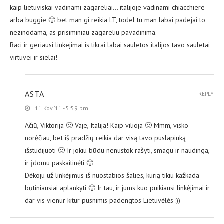
kaip lietuviskai vadinami zagareliai… italijoje vadinami chiacchiere
arba buggie 🙂 bet man gi reikia LT, todel tu man labai padejai to
nezinodama, as prisiminiau zagareliu pavadinima.
Baci ir geriausi linkejimai is tikrai labai sauletos italijos tavo sauletai
virtuvei ir sielai!
ASTA
REPLY
11 Kov ’11 - 5:59 pm
Ačiū, Viktorija 🙂 Vaje, Italija! Kaip vilioja 🙂 Mmm, visko
norėčiau, bet iš pradžių reikia dar visą tavo puslapiuką
išstudijuoti 🙂 Ir jokiu būdu nenustok rašyti, smagu ir naudinga,
ir įdomu paskaitinėti 🙂
Dėkoju už linkėjimus iš nuostabios šalies, kurią tikiu kažkada
būtiniausiai aplankyti 🙂 Ir tau, ir jums kuo puikiausi linkėjimai ir
dar vis vienur kitur pusnimis padengtos Lietuvėlės :))