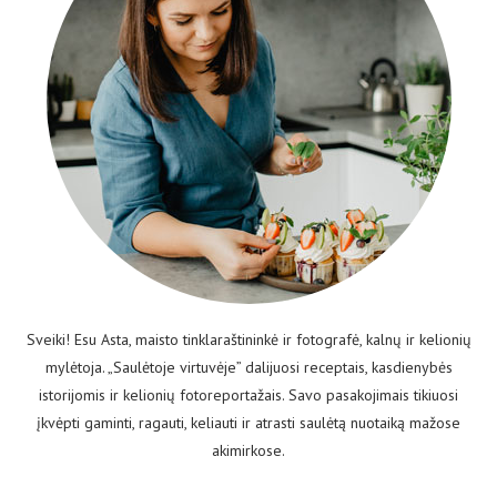
Sveiki! Esu Asta, maisto tinklaraštininkė ir fotografė, kalnų ir kelionių
mylėtoja. „Saulėtoje virtuvėje” dalijuosi receptais, kasdienybės
istorijomis ir kelionių fotoreportažais. Savo pasakojimais tikiuosi
įkvėpti gaminti, ragauti, keliauti ir atrasti saulėtą nuotaiką mažose
akimirkose.