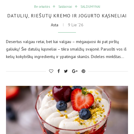
Be orkaitės
Saldainiai
SALDUMYNAI
DATULIŲ, RIEŠUTŲ KREMO IR JOGURTO KĄSNELIAI
Asta
9 Lie ’26
Desertus valgau retai, bet kai valgau – mėgaujuosi iki pat pirštų
galiukų! Šie datulių kąsneliai – tikra smaližių svajonė. Paruošti vos iš
kelių kokybiškų ingredientų ir ypatingai skanūs. Dideles minkštas…