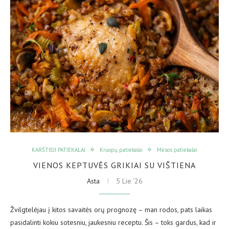
KARŠTIEJI PATIEKALAI
Kruopų patiekalai
Mėsos patiekalai
VIENOS KEPTUVĖS GRIKIAI SU VIŠTIENA
Asta
5 Lie ’26
Žvilgtelėjau į kitos savaitės orų prognozę – man rodos, pats laikas
pasidalinti kokiu sotesniu, jaukesniu receptu. Šis – toks gardus, kad ir