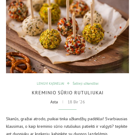
LENGVI KĄSNELIAI
Šaltieji užkandžiai
KREMINIO SŪRIO RUTULIUKAI
Asta
18 Bir ’26
Skanūs, gražiai atrodo, puikiai tinka užkandžių padėklui! Svarbiausias
klausimas, o kaip kreminio sūrio rutuliukus patiekti ir valgyti? tepkite
ant duoniukų ar krekerių, kabinkite su duonos lazdelėmis,