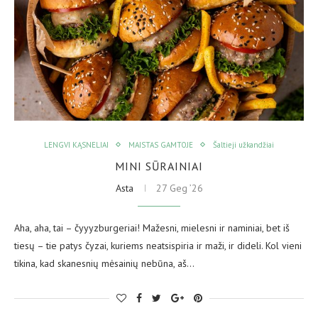
LENGVI KĄSNELIAI
MAISTAS GAMTOJE
Šaltieji užkandžiai
MINI SŪRAINIAI
Asta
27 Geg ’26
Aha, aha, tai – čyyyzburgeriai! Mažesni, mielesni ir naminiai, bet iš
tiesų – tie patys čyzai, kuriems neatsispiria ir maži, ir dideli. Kol vieni
tikina, kad skanesnių mėsainių nebūna, aš…