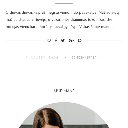
O dievai, dievai, kaip aš mėgstu vieno indo patiekalus! Mažiau indų,
mažiau chaoso virtuvėje, o vakarienės skanumas toks – kad dvi
porcijas vienu kartu norėtųsi suvalgyt, šypt. Viskas šitoje mano…
NAUJESNI ĮRAŠAI
SENESNI ĮRAŠAI
APIE MANE