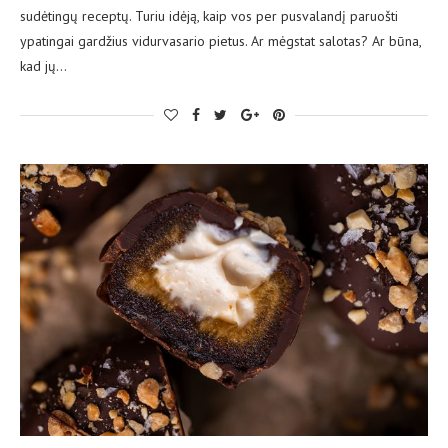
sudėtingų receptų. Turiu idėją, kaip vos per pusvalandį paruošti
ypatingai gardžius vidurvasario pietus. Ar mėgstat salotas? Ar būna,
kad jų…