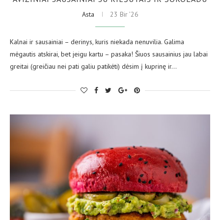
Asta
23 Bir ’26
Kalnai ir sausainiai – derinys, kuris niekada nenuvilia. Galima
mėgautis atskirai, bet jeigu kartu – pasaka! Šiuos sausainius jau labai
greitai (greičiau nei pati galiu patikėti) dėsim į kuprinę ir…