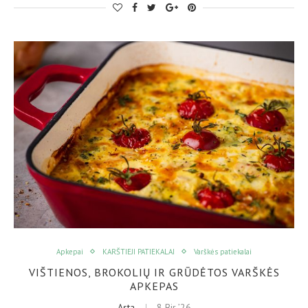
Apkepai
KARŠTIEJI PATIEKALAI
Varškės patiekalai
VIŠTIENOS, BROKOLIŲ IR GRŪDĖTOS VARŠKĖS
APKEPAS
Asta
8 Bir ’26