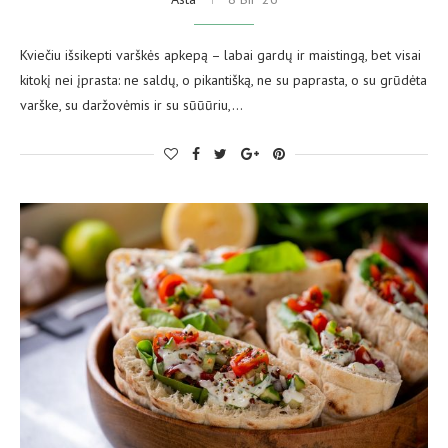
Kviečiu išsikepti varškės apkepą – labai gardų ir maistingą, bet visai
kitokį nei įprasta: ne saldų, o pikantišką, ne su paprasta, o su grūdėta
varške, su daržovėmis ir su sūūūriu,…