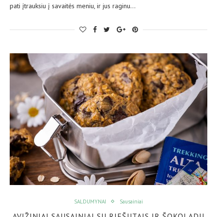
pati įtrauksiu į savaitės meniu, ir jus raginu…
SALDUMYNAI
Sausainiai
AVIŽINIAI SAUSAINIAI SU RIEŠUTAIS IR ŠOKOLADU