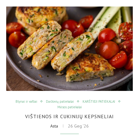
Blynai ir vafliai
Daržovių patiekalai
KARŠTIEJI PATIEKALAI
Mėsos patiekalai
VIŠTIENOS IR CUKINIJŲ KEPSNELIAI
Asta
26 Geg ’26