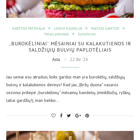
KARŠTIEJI PATIEKALAI
LENGVI KĄSNELIAI
MAISTAS GAMTOJE
Mėsos patiekalai
Sumuštiniai
„BUROKĖLINIAI“ MĖSAINIAI SU KALAKUTIENOS IR
SALDŽIŲJŲ BULVIŲ PAPLOTĖLIAIS
Asta
22 Bir ’26
Jau seniai esu atradusi, koks gardus man yra burokėlių, saldžiųjų
bulvių ir kalakutienos derinys! Kad jau „Biržų duona“ vasaros
sezonui prikepė „burokėlinių“ mėsainių bandelių (minkštučių, ryškių,
labai gardžių!), man beliko…