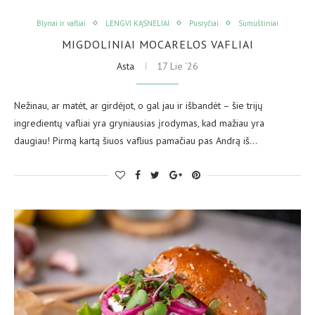
Blynai ir vafliai
LENGVI KĄSNELIAI
Pusryčiai
Sumuštiniai
MIGDOLINIAI MOCARELOS VAFLIAI
Asta
17 Lie ’26
Nežinau, ar matėt, ar girdėjot, o gal jau ir išbandėt – šie trijų
ingredientų vafliai yra gryniausias įrodymas, kad mažiau yra
daugiau! Pirmą kartą šiuos vaflius pamačiau pas Andrą iš…