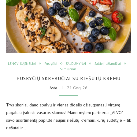
LENGVI KĄSNELIAI
Pusryčiai
SALDUMYNAI
Šaltieji užkandžiai
Sumuštiniai
PUSRYČIŲ SKREBUČIAI SU RIEŠUTŲ KREMU
Asta
21 Geg ’26
Trys skoniai, daug spalvų ir vienas didelis džiaugsmas į virtuvę
pagaliau įsileisti vasaros skonius! Mano mylimi partneriai „ALVO“
savo asortimentą papildė naujais riešutų kremais, kurių sudėtyje – tik
riešutai ir…