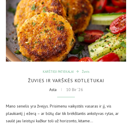
KARŠTIEJI PATIEKALAI
Žuvis
ŽUVIES IR VARŠKĖS KOTLETUKAI
Asta
10 Bir ’26
Mano senelis yra žvejys. Prisimenu vaikystės vasaras ir jį, vis
plaukiantį į ežerą – ar būtų dar tik brėkštantis ankstyvas rytas, ar
saulė jau leistųsi kažkur toli už horizonto, kitame…