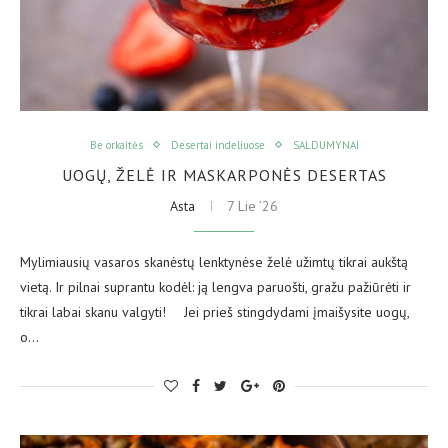
Be orkaitės
Desertai indeliuose
SALDUMYNAI
UOGŲ, ŽELĖ IR MASKARPONĖS DESERTAS
Asta
7 Lie ’26
Mylimiausių vasaros skanėstų lenktynėse želė užimtų tikrai aukštą
vietą. Ir pilnai suprantu kodėl: ją lengva paruošti, gražu pažiūrėti ir
tikrai labai skanu valgyti! ⠀ Jei prieš stingdydami įmaišysite uogų,
o…