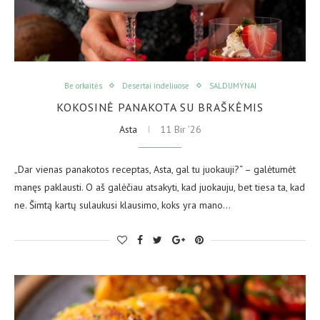
Be orkaitės
Desertai indeliuose
SALDUMYNAI
KOKOSINĖ PANAKOTA SU BRAŠKĖMIS
Asta
11 Bir ’26
„Dar vienas panakotos receptas, Asta, gal tu juokauji?“ – galėtumėt
manęs paklausti. O aš galėčiau atsakyti, kad juokauju, bet tiesa ta, kad
ne. Šimtą kartų sulaukusi klausimo, koks yra mano…