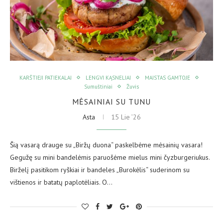
KARŠTIEJI PATIEKALAI
LENGVI KĄSNELIAI
MAISTAS GAMTOJE
Sumuštiniai
Žuvis
MĖSAINIAI SU TUNU
Asta
15 Lie ’26
Šią vasarą drauge su „Biržų duona“ paskelbėme mėsainių vasara!
Gegužę su mini bandelėmis paruošėme mielus mini čyzburgeriukus.
Birželį pasitikom ryškiai ir bandeles „Burokėlis“ suderinom su
vištienos ir batatų paplotėliais. O…