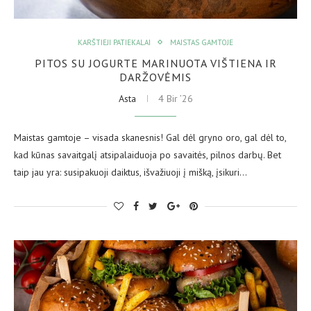
KARŠTIEJI PATIEKALAI
MAISTAS GAMTOJE
PITOS SU JOGURTE MARINUOTA VIŠTIENA IR
DARŽOVĖMIS
Asta
4 Bir ’26
Maistas gamtoje – visada skanesnis! Gal dėl gryno oro, gal dėl to,
kad kūnas savaitgalį atsipalaiduoja po savaitės, pilnos darbų. Bet
taip jau yra: susipakuoji daiktus, išvažiuoji į mišką, įsikuri…