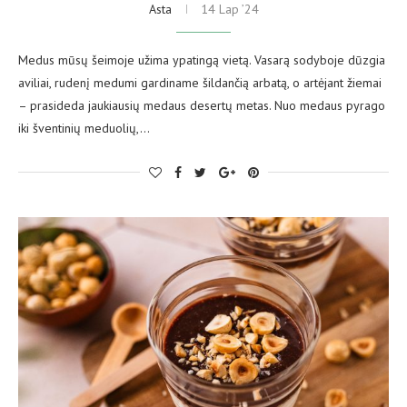
Asta
14 Lap ’24
Medus mūsų šeimoje užima ypatingą vietą. Vasarą sodyboje dūzgia
aviliai, rudenį medumi gardiname šildančią arbatą, o artėjant žiemai
– prasideda jaukiausių medaus desertų metas. Nuo medaus pyrago
iki šventinių meduolių,…