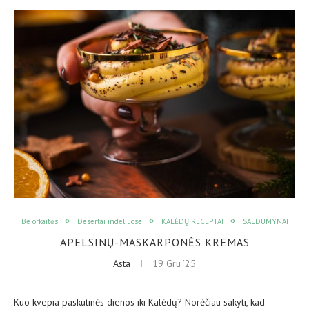
Be orkaitės
Desertai indeliuose
KALĖDŲ RECEPTAI
SALDUMYNAI
APELSINŲ-MASKARPONĖS KREMAS
Asta
19 Gru ’25
Kuo kvepia paskutinės dienos iki Kalėdų? Norėčiau sakyti, kad