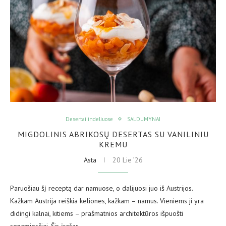
Desertai indeliuose
SALDUMYNAI
MIGDOLINIS ABRIKOSŲ DESERTAS SU VANILINIU
KREMU
Asta
20 Lie ’26
Paruošiau šį receptą dar namuose, o dalijuosi juo iš Austrijos.
Kažkam Austrija reiškia keliones, kažkam – namus. Vieniems ji yra
didingi kalnai, kitiems – prašmatnios architektūros išpuošti
senamiesčiai. Šis įrašas…