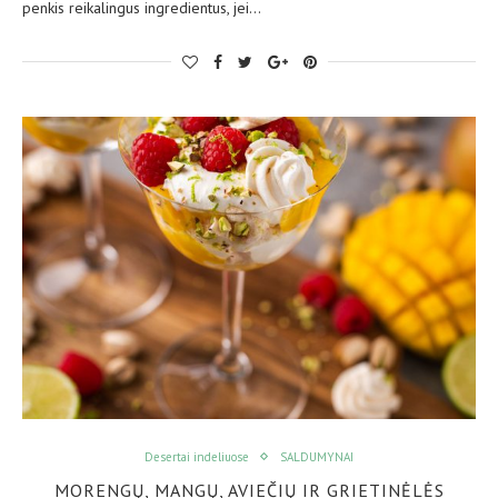
penkis reikalingus ingredientus, jei…
Desertai indeliuose
SALDUMYNAI
MORENGŲ, MANGŲ, AVIEČIŲ IR GRIETINĖLĖS