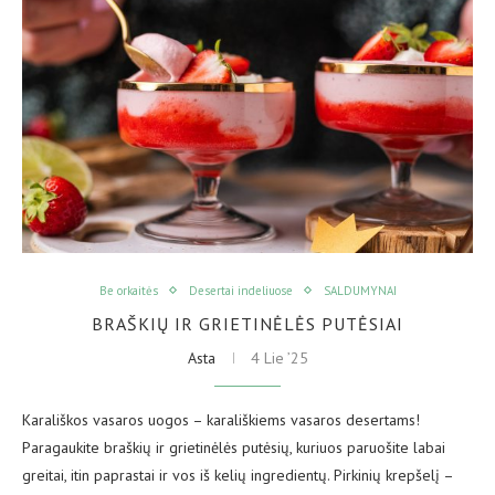
Be orkaitės
Desertai indeliuose
SALDUMYNAI
BRAŠKIŲ IR GRIETINĖLĖS PUTĖSIAI
Asta
4 Lie ’25
Karališkos vasaros uogos – karališkiems vasaros desertams!
Paragaukite braškių ir grietinėlės putėsių, kuriuos paruošite labai
greitai, itin paprastai ir vos iš kelių ingredientų. Pirkinių krepšelį –