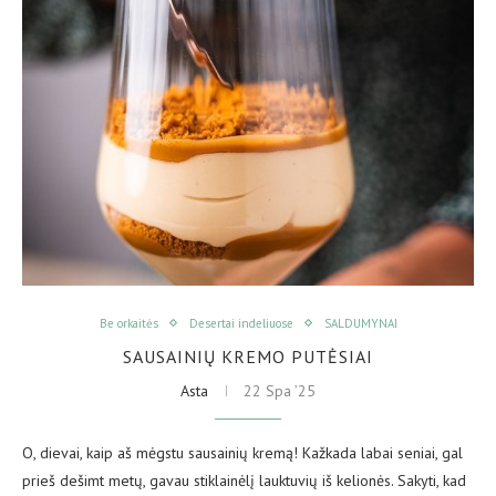
Be orkaitės
Desertai indeliuose
SALDUMYNAI
SAUSAINIŲ KREMO PUTĖSIAI
Asta
22 Spa ’25
O, dievai, kaip aš mėgstu sausainių kremą! Kažkada labai seniai, gal
prieš dešimt metų, gavau stiklainėlį lauktuvių iš kelionės. Sakyti, kad