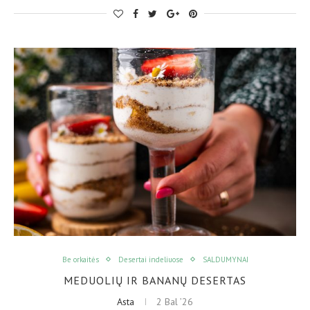
Be orkaitės
Desertai indeliuose
SALDUMYNAI
MEDUOLIŲ IR BANANŲ DESERTAS
Asta
2 Bal ’26