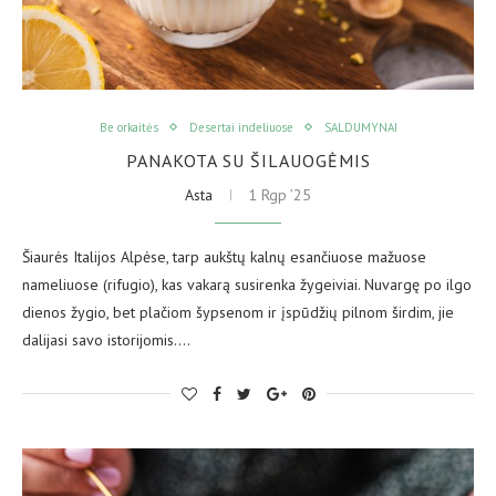
Be orkaitės
Desertai indeliuose
SALDUMYNAI
PANAKOTA SU ŠILAUOGĖMIS
Asta
1 Rgp ’25
Šiaurės Italijos Alpėse, tarp aukštų kalnų esančiuose mažuose
nameliuose (rifugio), kas vakarą susirenka žygeiviai. Nuvargę po ilgo
dienos žygio, bet plačiom šypsenom ir įspūdžių pilnom širdim, jie
dalijasi savo istorijomis.…