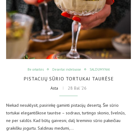
Be orkaitės
Desertai indeliuose
SALDUMYNAI
PISTACIJŲ SŪRIO TORTUKAI TAURĖSE
Asta
28 Bal ’26
Niekad nesuklysit, pasirinkę gaminti pistacijų desertą. Šie sūrio
tortukai elegantiškose taurėse – sodraus, turtingo skonio, švelnūs,
ne per saldūs. Kad būtų gaivesni, dalį kreminio sūrio pakeičiau
graikišku jogurtu. Saldinau medumi,…