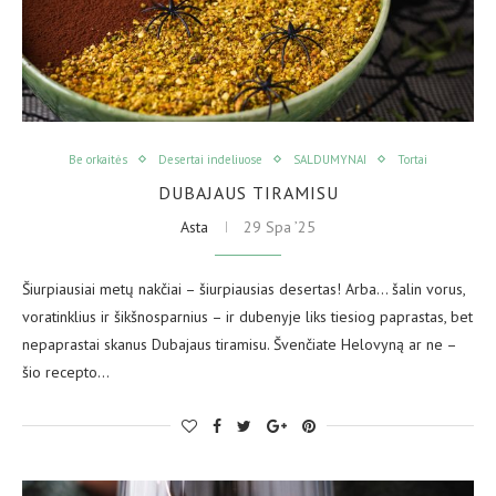
Be orkaitės
Desertai indeliuose
SALDUMYNAI
Tortai
DUBAJAUS TIRAMISU
Asta
29 Spa ’25
Šiurpiausiai metų nakčiai – šiurpiausias desertas! Arba… šalin vorus,
voratinklius ir šikšnosparnius – ir dubenyje liks tiesiog paprastas, bet
nepaprastai skanus Dubajaus tiramisu. Švenčiate Helovyną ar ne –
šio recepto…