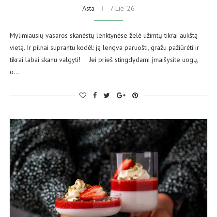
Asta
7 Lie ’26
Mylimiausių vasaros skanėstų lenktynėse želė užimtų tikrai aukštą
vietą. Ir pilnai suprantu kodėl: ją lengva paruošti, gražu pažiūrėti ir
tikrai labai skanu valgyti! ⠀ Jei prieš stingdydami įmaišysite uogų,
o…