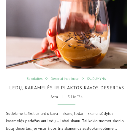
Be orkaitės
Desertai indeliuose
SALDUMYNAI
LEDŲ, KARAMELĖS IR PLAKTOS KAVOS DESERTAS
Asta
5 Lie ’24
Sudėkime taškelius ant i: kava – skanu, ledai – skanu, sūdytos
karamelės padažas ant ledų – labai skanu. Tai kokio tuomet skonio
būtų desertas, jei visus šiuos tris skanumus susluoksniuotume…