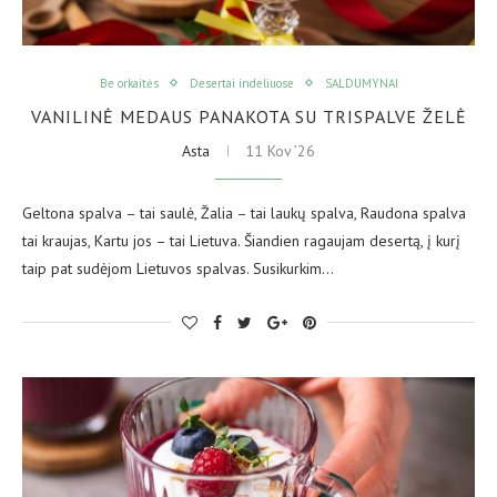
Be orkaitės
Desertai indeliuose
SALDUMYNAI
VANILINĖ MEDAUS PANAKOTA SU TRISPALVE ŽELĖ
Asta
11 Kov ’26
Geltona spalva – tai saulė, Žalia – tai laukų spalva, Raudona spalva
tai kraujas, Kartu jos – tai Lietuva. Šiandien ragaujam desertą, į kurį
taip pat sudėjom Lietuvos spalvas. Susikurkim…