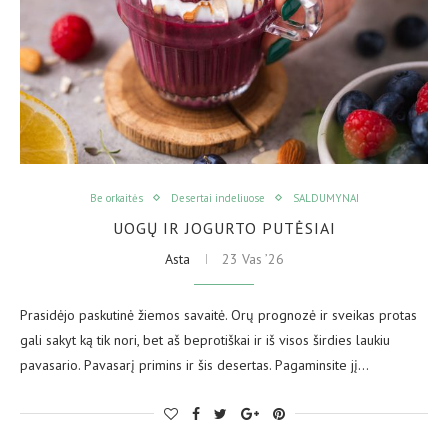
Be orkaitės
Desertai indeliuose
SALDUMYNAI
UOGŲ IR JOGURTO PUTĖSIAI
Asta
23 Vas ’26
Prasidėjo paskutinė žiemos savaitė. Orų prognozė ir sveikas protas
gali sakyt ką tik nori, bet aš beprotiškai ir iš visos širdies laukiu
pavasario. Pavasarį primins ir šis desertas. Pagaminsite jį…