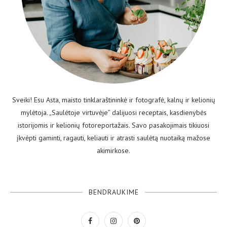
Sveiki! Esu Asta, maisto tinklaraštininkė ir fotografė, kalnų ir kelionių
mylėtoja. „Saulėtoje virtuvėje” dalijuosi receptais, kasdienybės
istorijomis ir kelionių fotoreportažais. Savo pasakojimais tikiuosi
įkvėpti gaminti, ragauti, keliauti ir atrasti saulėtą nuotaiką mažose
akimirkose.
BENDRAUKIME