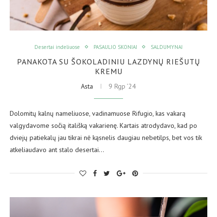
Desertai indeliuose
PASAULIO SKONIAI
SALDUMYNAI
PANAKOTA SU ŠOKOLADINIU LAZDYNŲ RIEŠUTŲ
KREMU
Asta
9 Rgp ’24
Dolomitų kalnų nameliuose, vadinamuose Rifugio, kas vakarą
valgydavome sočią itališką vakarienę. Kartais atrodydavo, kad po
dviejų patiekalų jau tikrai nė kąsnelis daugiau nebetilps, bet vos tik
atkeliaudavo ant stalo desertai…