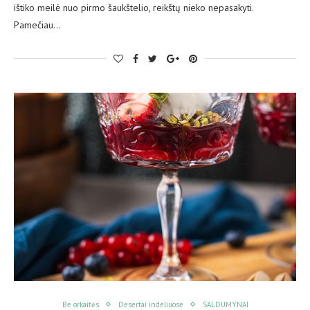
ištiko meilė nuo pirmo šaukštelio, reikštų nieko nepasakyti.
Pamečiau…
Be orkaitės
Desertai indeliuose
SALDUMYNAI