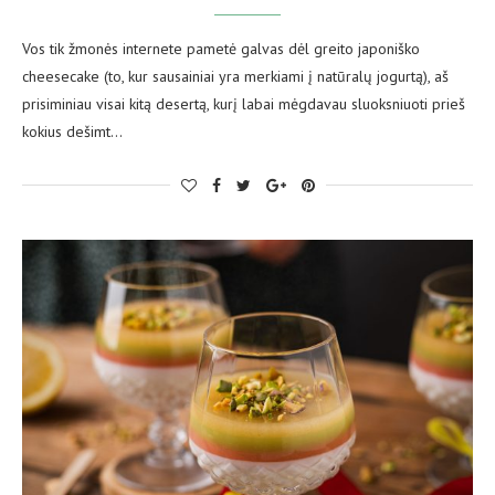
Vos tik žmonės internete pametė galvas dėl greito japoniško
cheesecake (to, kur sausainiai yra merkiami į natūralų jogurtą), aš
prisiminiau visai kitą desertą, kurį labai mėgdavau sluoksniuoti prieš
kokius dešimt…