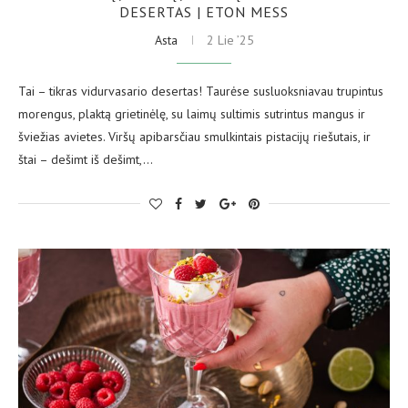
DESERTAS | ETON MESS
Asta
2 Lie ’25
Tai – tikras vidurvasario desertas! Taurėse susluoksniavau trupintus
morengus, plaktą grietinėlę, su laimų sultimis sutrintus mangus ir
šviežias avietes. Viršų apibarsčiau smulkintais pistacijų riešutais, ir
štai – dešimt iš dešimt,…