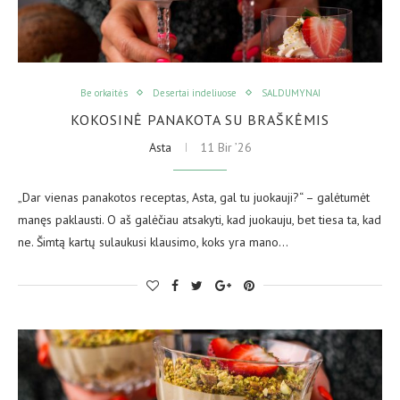
Be orkaitės
Desertai indeliuose
SALDUMYNAI
KOKOSINĖ PANAKOTA SU BRAŠKĖMIS
Asta
11 Bir ’26
„Dar vienas panakotos receptas, Asta, gal tu juokauji?“ – galėtumėt
manęs paklausti. O aš galėčiau atsakyti, kad juokauju, bet tiesa ta, kad
ne. Šimtą kartų sulaukusi klausimo, koks yra mano…