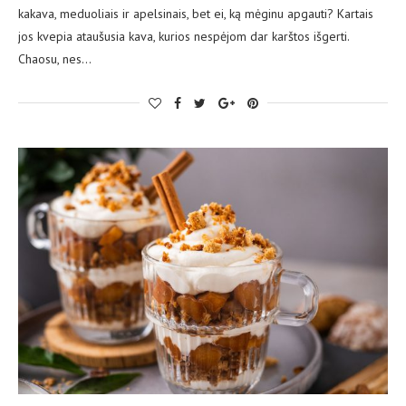
kakava, meduoliais ir apelsinais, bet ei, ką mėginu apgauti? Kartais
jos kvepia ataušusia kava, kurios nespėjom dar karštos išgerti.
Chaosu, nes…