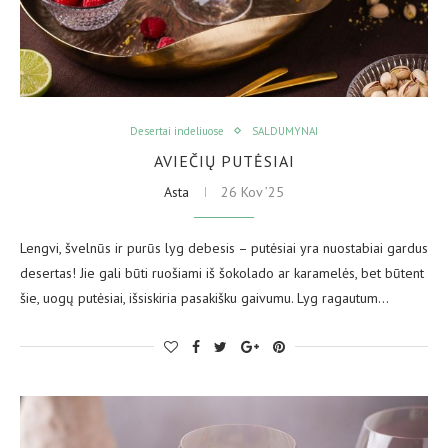
Desertai indeliuose
SALDUMYNAI
AVIEČIŲ PUTĖSIAI
Asta
26 Kov ’25
Lengvi, švelnūs ir purūs lyg debesis – putėsiai yra nuostabiai gardus
desertas! Jie gali būti ruošiami iš šokolado ar karamelės, bet būtent
šie, uogų putėsiai, išsiskiria pasakišku gaivumu. Lyg ragautum…