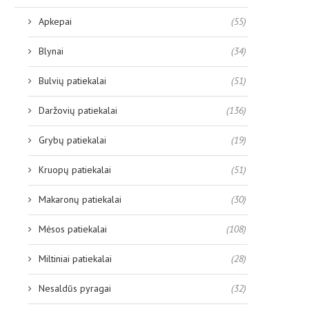
Apkepai
(55)
Blynai
(34)
Bulvių patiekalai
(51)
Daržovių patiekalai
(136)
Grybų patiekalai
(19)
Kruopų patiekalai
(51)
Makaronų patiekalai
(30)
Mėsos patiekalai
(108)
Miltiniai patiekalai
(28)
Nesaldūs pyragai
(32)