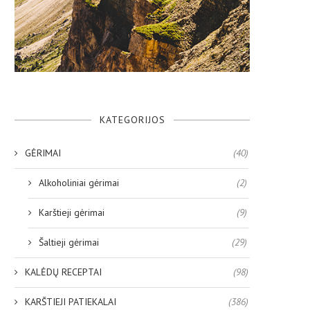
KATEGORIJOS
GĖRIMAI
(40)
Alkoholiniai gėrimai
(2)
Karštieji gėrimai
(9)
Šaltieji gėrimai
(29)
KALĖDŲ RECEPTAI
(98)
KARŠTIEJI PATIEKALAI
(386)