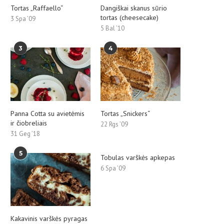
Tortas „Raffaello“
Dangiškai skanus sūrio
tortas (cheesecake)
3 Spa ’09
5 Bal ’10
3
4
Panna Cotta su avietėmis
Tortas „Snickers“
ir čiobreliais
22 Rgs ’09
31 Geg ’18
5
Tobulas varškės apkepas
6 Spa ’09
Kakavinis varškės pyragas