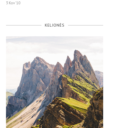
3 Kov ’10
KELIONĖS