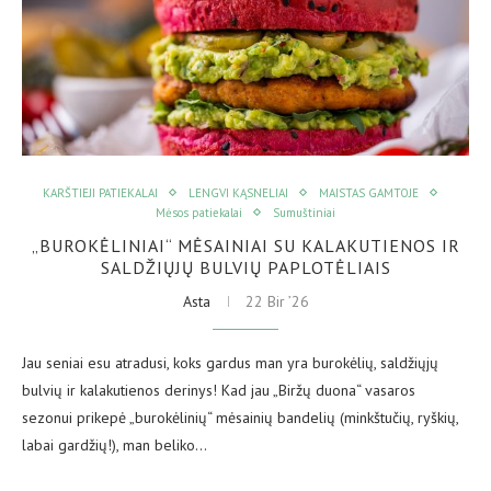
KARŠTIEJI PATIEKALAI
LENGVI KĄSNELIAI
MAISTAS GAMTOJE
Mėsos patiekalai
Sumuštiniai
„BUROKĖLINIAI“ MĖSAINIAI SU KALAKUTIENOS IR
SALDŽIŲJŲ BULVIŲ PAPLOTĖLIAIS
Asta
22 Bir ’26
Jau seniai esu atradusi, koks gardus man yra burokėlių, saldžiųjų
bulvių ir kalakutienos derinys! Kad jau „Biržų duona“ vasaros
sezonui prikepė „burokėlinių“ mėsainių bandelių (minkštučių, ryškių,
labai gardžių!), man beliko…