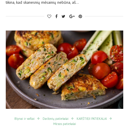
tikina, kad skanesnių mėsainių nebūna, aš…
Blynai ir vafliai
Daržovių patiekalai
KARŠTIEJI PATIEKALAI
Mėsos patiekalai