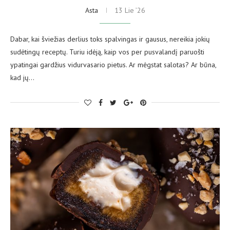
Asta
13 Lie ’26
Dabar, kai šviežias derlius toks spalvingas ir gausus, nereikia jokių
sudėtingų receptų. Turiu idėją, kaip vos per pusvalandį paruošti
ypatingai gardžius vidurvasario pietus. Ar mėgstat salotas? Ar būna,
kad jų…