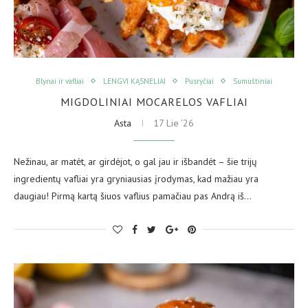
Blynai ir vafliai
LENGVI KĄSNELIAI
Pusryčiai
Sumuštiniai
MIGDOLINIAI MOCARELOS VAFLIAI
Asta
17 Lie ’26
Nežinau, ar matėt, ar girdėjot, o gal jau ir išbandėt – šie trijų
ingredientų vafliai yra gryniausias įrodymas, kad mažiau yra
daugiau! Pirmą kartą šiuos vaflius pamačiau pas Andrą iš…