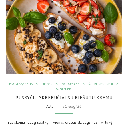
LENGVI KĄSNELIAI
Pusryčiai
SALDUMYNAI
Šaltieji užkandžiai
Sumuštiniai
PUSRYČIŲ SKREBUČIAI SU RIEŠUTŲ KREMU
Asta
21 Geg ’26
Trys skoniai, daug spalvų ir vienas didelis džiaugsmas į virtuvę