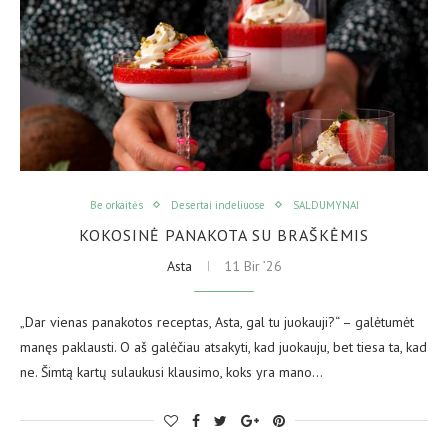
Be orkaitės
Desertai indeliuose
SALDUMYNAI
KOKOSINĖ PANAKOTA SU BRAŠKĖMIS
Asta
11 Bir ’26
„Dar vienas panakotos receptas, Asta, gal tu juokauji?“ – galėtumėt
manęs paklausti. O aš galėčiau atsakyti, kad juokauju, bet tiesa ta, kad
ne. Šimtą kartų sulaukusi klausimo, koks yra mano…