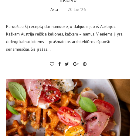
Asta
20 Lie ’26
Paruošiau šį receptą dar namuose, o dalijuosi juo iš Austrijos.
Kažkam Austrija reiškia keliones, kažkam – namus. Vieniems ji yra
didingi kalnai, kitiems – prašmatnios architektūros išpuošti
senamiesčiai. Šis įrašas…