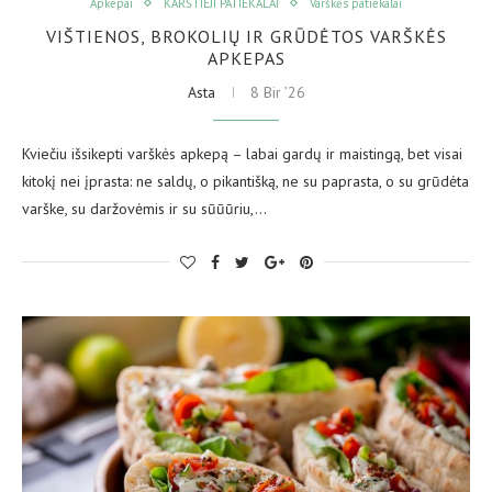
Apkepai
KARŠTIEJI PATIEKALAI
Varškės patiekalai
VIŠTIENOS, BROKOLIŲ IR GRŪDĖTOS VARŠKĖS
APKEPAS
Asta
8 Bir ’26
Kviečiu išsikepti varškės apkepą – labai gardų ir maistingą, bet visai
kitokį nei įprasta: ne saldų, o pikantišką, ne su paprasta, o su grūdėta
varške, su daržovėmis ir su sūūūriu,…