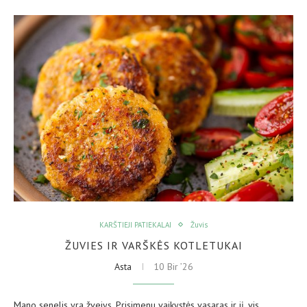
KARŠTIEJI PATIEKALAI
Žuvis
ŽUVIES IR VARŠKĖS KOTLETUKAI
Asta
10 Bir ’26
Mano senelis yra žvejys. Prisimenu vaikystės vasaras ir jį, vis