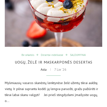
Be orkaitės
Desertai indeliuose
SALDUMYNAI
UOGŲ, ŽELĖ IR MASKARPONĖS DESERTAS
Asta
7 Lie ’26
Mylimiausių vasaros skanėstų lenktynėse želė užimtų tikrai aukštą
vietą. Ir pilnai suprantu kodėl: ją lengva paruošti, gražu pažiūrėti ir
tikrai labai skanu valgyti! ⠀ Jei prieš stingdydami įmaišysite uogų,
o…