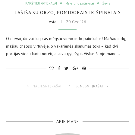
KARŠTIEJI PATIEKALAI
Makaronų patiekalai
Žuvis
LAŠIŠA SU ORZO, POMIDORAIS IR ŠPINATAIS
Asta
20 Geg ’26
O dievai, dievai, kaip aš mėgstu vieno indo patiekalus! Mažiau indų,
mažiau chaoso virtuvėje, o vakarienės skanumas toks – kad dvi
porcijas vienu kartu norėtųsi suvalgyt, šypt. Viskas šitoje mano…
NAUJESNI ĮRAŠAI
SENESNI ĮRAŠAI
APIE MANE