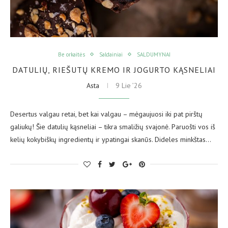
Be orkaitės
Saldainiai
SALDUMYNAI
DATULIŲ, RIEŠUTŲ KREMO IR JOGURTO KĄSNELIAI
Asta
9 Lie ’26
Desertus valgau retai, bet kai valgau – mėgaujuosi iki pat pirštų
galiukų! Šie datulių kąsneliai – tikra smaližių svajonė. Paruošti vos iš
kelių kokybiškų ingredientų ir ypatingai skanūs. Dideles minkštas…