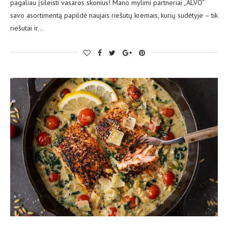
pagaliau įsileisti vasaros skonius! Mano mylimi partneriai „ALVO“
savo asortimentą papildė naujais riešutų kremais, kurių sudėtyje – tik
riešutai ir…