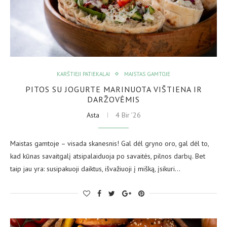
KARŠTIEJI PATIEKALAI
MAISTAS GAMTOJE
PITOS SU JOGURTE MARINUOTA VIŠTIENA IR
DARŽOVĖMIS
Asta
4 Bir ’26
Maistas gamtoje – visada skanesnis! Gal dėl gryno oro, gal dėl to,
kad kūnas savaitgalį atsipalaiduoja po savaitės, pilnos darbų. Bet
taip jau yra: susipakuoji daiktus, išvažiuoji į mišką, įsikuri…