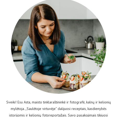
Sveiki! Esu Asta, maisto tinklaraštininkė ir fotografė, kalnų ir kelionių
mylėtoja. „Saulėtoje virtuvėje” dalijuosi receptais, kasdienybės
istorijomis ir kelionių fotoreportažais. Savo pasakojimais tikiuosi