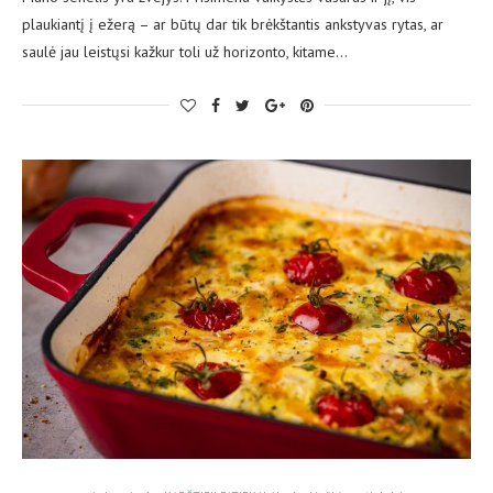
plaukiantį į ežerą – ar būtų dar tik brėkštantis ankstyvas rytas, ar
saulė jau leistųsi kažkur toli už horizonto, kitame…