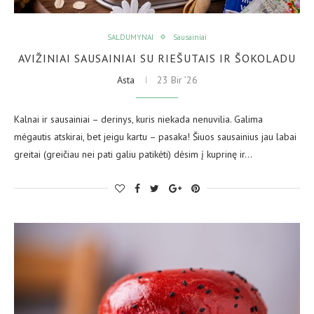
SALDUMYNAI
Sausainiai
AVIŽINIAI SAUSAINIAI SU RIEŠUTAIS IR ŠOKOLADU
Asta
23 Bir ’26
Kalnai ir sausainiai – derinys, kuris niekada nenuvilia. Galima
mėgautis atskirai, bet jeigu kartu – pasaka! Šiuos sausainius jau labai
greitai (greičiau nei pati galiu patikėti) dėsim į kuprinę ir…