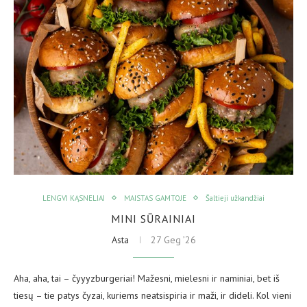
LENGVI KĄSNELIAI
MAISTAS GAMTOJE
Šaltieji užkandžiai
MINI SŪRAINIAI
Asta
27 Geg ’26
Aha, aha, tai – čyyyzburgeriai! Mažesni, mielesni ir naminiai, bet iš
tiesų – tie patys čyzai, kuriems neatsispiria ir maži, ir dideli. Kol vieni