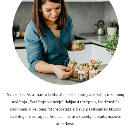
Sveiki! Esu Asta, maisto tinklaraštininkė ir fotografė, kalnų ir kelionių
mylėtoja. „Saulėtoje virtuvėje” dalijuosi receptais, kasdienybės
istorijomis ir kelionių fotoreportažais. Savo pasakojimais tikiuosi
įkvėpti gaminti, ragauti, keliauti ir atrasti saulėtą nuotaiką mažose
akimirkose.