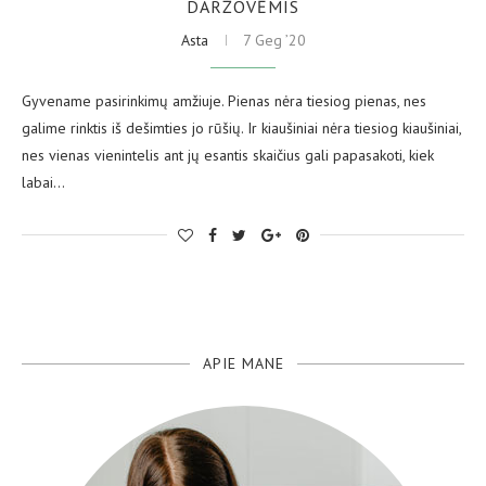
DARŽOVĖMIS
Asta
7 Geg ’20
Gyvename pasirinkimų amžiuje. Pienas nėra tiesiog pienas, nes
galime rinktis iš dešimties jo rūšių. Ir kiaušiniai nėra tiesiog kiaušiniai,
nes vienas vienintelis ant jų esantis skaičius gali papasakoti, kiek
labai…
APIE MANE