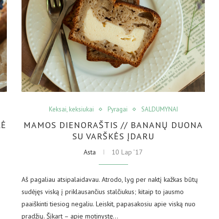
Keksai, keksiukai
Pyragai
SALDUMYNAI
LĖ
MAMOS DIENORAŠTIS // BANANŲ DUONA
S
SU VARŠKĖS ĮDARU
Asta
10 Lap ’17
Aš pagaliau atsipalaidavau. Atrodo, lyg per naktį kažkas būtų
sudėjęs viską į priklausančius stalčiukus; kitaip to jausmo
paaiškinti tiesiog negaliu. Leiskit, papasakosiu apie viską nuo
pradžių. Šįkart – apie motinystę…