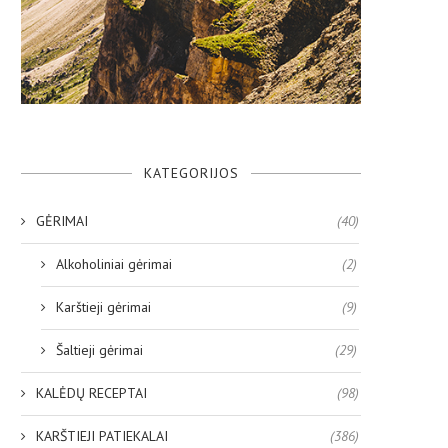
KATEGORIJOS
GĖRIMAI
(40)
Alkoholiniai gėrimai
(2)
Karštieji gėrimai
(9)
Šaltieji gėrimai
(29)
KALĖDŲ RECEPTAI
(98)
KARŠTIEJI PATIEKALAI
(386)