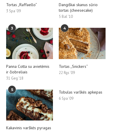
Tortas „Raffaello“
Dangiškai skanus sūrio
tortas (cheesecake)
3 Spa ’09
5 Bal ’10
3
4
Panna Cotta su avietėmis
Tortas „Snickers“
ir čiobreliais
22 Rgs ’09
31 Geg ’18
5
Tobulas varškės apkepas
6 Spa ’09
Kakavinis varškės pyragas