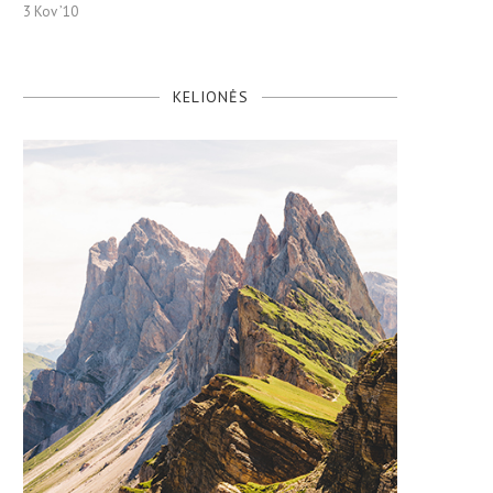
3 Kov ’10
KELIONĖS