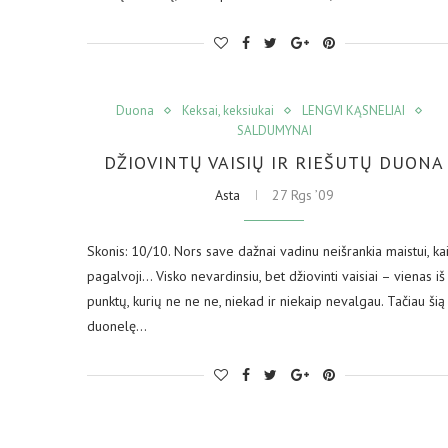
Duona
Keksai, keksiukai
LENGVI KĄSNELIAI
SALDUMYNAI
DŽIOVINTŲ VAISIŲ IR RIEŠUTŲ DUONA
Asta
27 Rgs ’09
Skonis: 10/10. Nors save dažnai vadinu neišrankia maistui, ka
pagalvoji… Visko nevardinsiu, bet džiovinti vaisiai – vienas iš
punktų, kurių ne ne ne, niekad ir niekaip nevalgau. Tačiau šią
duonelę…