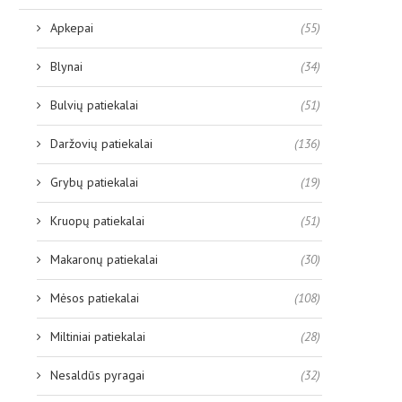
Apkepai
(55)
Blynai
(34)
Bulvių patiekalai
(51)
Daržovių patiekalai
(136)
Grybų patiekalai
(19)
Kruopų patiekalai
(51)
Makaronų patiekalai
(30)
Mėsos patiekalai
(108)
Miltiniai patiekalai
(28)
Nesaldūs pyragai
(32)