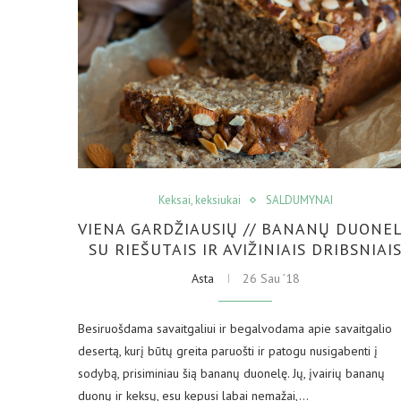
Keksai, keksiukai
SALDUMYNAI
VIENA GARDŽIAUSIŲ // BANANŲ DUONE
SU RIEŠUTAIS IR AVIŽINIAIS DRIBSNIAI
Asta
26 Sau ’18
Besiruošdama savaitgaliui ir begalvodama apie savaitgalio
desertą, kurį būtų greita paruošti ir patogu nusigabenti į
sodybą, prisiminiau šią bananų duonelę. Jų, įvairių bananų
duonų ir keksų, esu kepusi labai nemažai,…