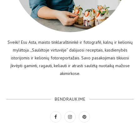
Sveiki! Esu Asta, maisto tinklaraštininkė ir fotografė, kalnų ir kelionių
mylėtoja. „Saulėtoje virtuvėje” dalijuosi receptais, kasdienybės
istorijomis ir kelionių fotoreportažais. Savo pasakojimais tikiuosi
įkvėpti gaminti, ragauti, keliauti ir atrasti saulėtą nuotaiką mažose
akimirkose.
BENDRAUKIME