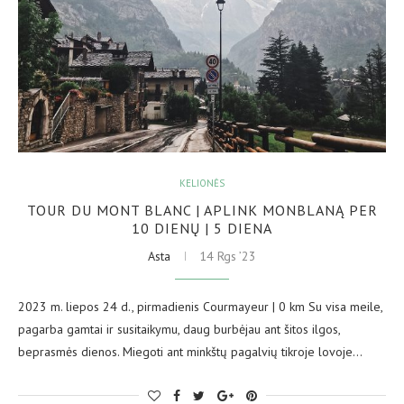
KELIONĖS
TOUR DU MONT BLANC | APLINK MONBLANĄ PER
10 DIENŲ | 5 DIENA
Asta
14 Rgs ’23
2023 m. liepos 24 d., pirmadienis Courmayeur | 0 km Su visa meile,
pagarba gamtai ir susitaikymu, daug burbėjau ant šitos ilgos,
beprasmės dienos. Miegoti ant minkštų pagalvių tikroje lovoje…