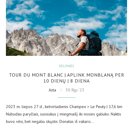
KELIONĖS
TOUR DU MONT BLANC | APLINK MONBLANĄ PER
10 DIENŲ | 8 DIENA
Asta
30 Rgs ’23
2023 m. liepos 27 d., ketvirtadienis Champex > Le Peuty | 17,6 km
Nubudau paryčiais, susisukus į miegmaišį iki nosies galiuko. Naktis
buvo vėsi, bet negaliu skųstis: Donatas iš vakaro…