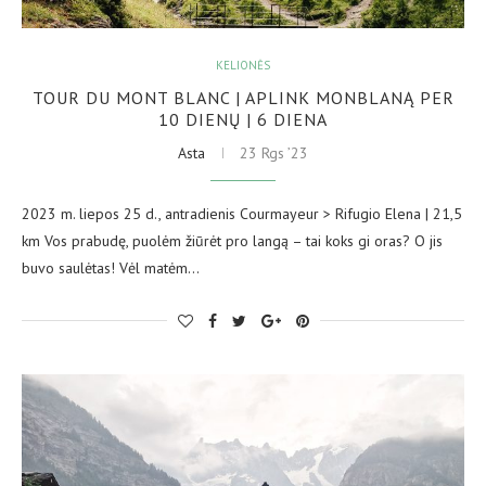
KELIONĖS
TOUR DU MONT BLANC | APLINK MONBLANĄ PER
10 DIENŲ | 6 DIENA
Asta
23 Rgs ’23
2023 m. liepos 25 d., antradienis Courmayeur > Rifugio Elena | 21,5
km Vos prabudę, puolėm žiūrėt pro langą – tai koks gi oras? O jis
buvo saulėtas! Vėl matėm…