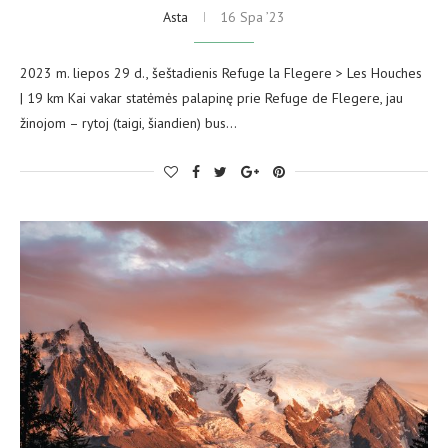
Asta
16 Spa ’23
2023 m. liepos 29 d., šeštadienis Refuge la Flegere > Les Houches
| 19 km Kai vakar statėmės palapinę prie Refuge de Flegere, jau
žinojom – rytoj (taigi, šiandien) bus…