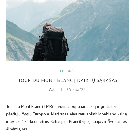
KELIONĖS
TOUR DU MONT BLANC | DAIKTŲ SĄRAŠAS
Asta
25 Spa ’23
Tour du Mont Blanc (TMB) – vienas populiariausių ir gražiausių
pėsčiųjų žygių Europoje. Maršrutas eina ratu aplink Monblano kalną
ir tęsiasi 174 kilometrus. Keliaujant Prancūzijos, Italijos ir Šveicarijos
Alpėmis, yra…