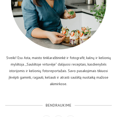
Sveiki! Esu Asta, maisto tinklaraštininkė ir fotografė, kalnų ir kelionių
mylėtoja. „Saulėtoje virtuvėje” dalijuosi receptais, kasdienybės
istorijomis ir kelionių fotoreportažais. Savo pasakojimais tikiuosi
įkvėpti gaminti, ragauti, keliauti ir atrasti saulėtą nuotaiką mažose
akimirkose.
BENDRAUKIME