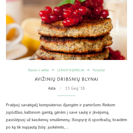
Blynai ir vafliai
LENGVI KĄSNELIAI
Pusryčiai
AVIŽINIŲ DRIBSNIŲ BLYNAI
Asta
15 Geg ’18
Praėjusį savaitgalį kompiuterius išjungėm ir pamiršom. Rinkom
įspūdžius, kalbinom gamtą, gėrėm į save saulę ir įkvėpimą,
pasislėpusį už kasdienių smulkmenų. Išsispyrę iš sportbačių, braidėm
po ką tik nupjautą žolę; juokėmės,…