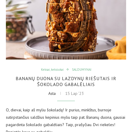
Keksai, keksiukai
SALDUMYNAI
BANANŲ DUONA SU LAZDYNŲ RIEŠUTAIS IR
ŠOKOLADO GABALĖLIAIS
Asta
15 Lap ’23
O, dievai, kaip aš myliu šokoladą! Ir purius, minkštus, burnoje
sutirpstančius saldžius kepinius myliu taip pat. Bananų duona, gausiai
pagardinta šokolado gabalėliais? Taip, prašyčiau. Dvi riekeles!
Popietės kava su gabalėliu…