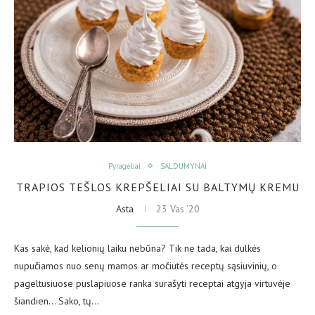
Pyragėliai
SALDUMYNAI
TRAPIOS TEŠLOS KREPŠELIAI SU BALTYMŲ KREMU
Asta
23 Vas ’20
Kas sakė, kad kelionių laiku nebūna? Tik ne tada, kai dulkės
nupučiamos nuo senų mamos ar močiutės receptų sąsiuvinių, o
pageltusiuose puslapiuose ranka surašyti receptai atgyja virtuvėje
šiandien… Sako, tų…