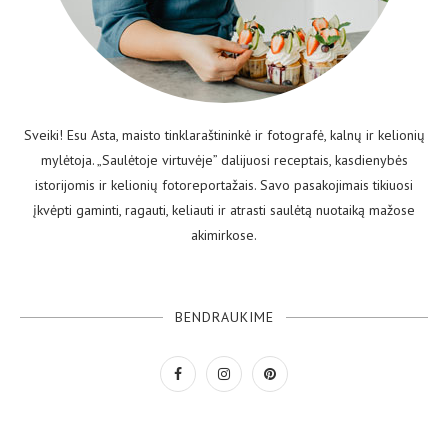
Sveiki! Esu Asta, maisto tinklaraštininkė ir fotografė, kalnų ir kelionių
mylėtoja. „Saulėtoje virtuvėje” dalijuosi receptais, kasdienybės
istorijomis ir kelionių fotoreportažais. Savo pasakojimais tikiuosi
įkvėpti gaminti, ragauti, keliauti ir atrasti saulėtą nuotaiką mažose
akimirkose.
BENDRAUKIME