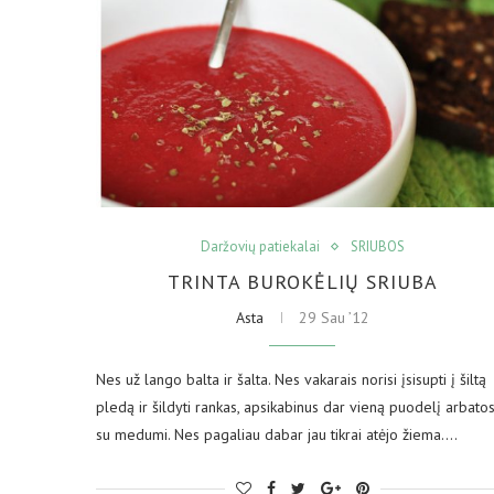
Daržovių patiekalai
SRIUBOS
TRINTA BUROKĖLIŲ SRIUBA
Asta
29 Sau ’12
Nes už lango balta ir šalta. Nes vakarais norisi įsisupti į šiltą
pledą ir šildyti rankas, apsikabinus dar vieną puodelį arbato
su medumi. Nes pagaliau dabar jau tikrai atėjo žiema.…