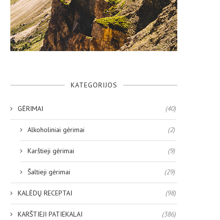
KATEGORIJOS
GĖRIMAI
(40)
Alkoholiniai gėrimai
(2)
Karštieji gėrimai
(9)
Šaltieji gėrimai
(29)
KALĖDŲ RECEPTAI
(98)
KARŠTIEJI PATIEKALAI
(386)