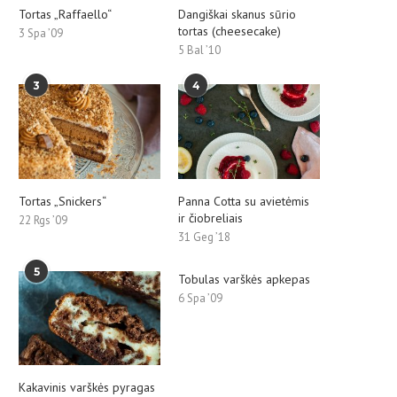
Tortas „Raffaello“
Dangiškai skanus sūrio
tortas (cheesecake)
3 Spa ’09
5 Bal ’10
3
4
Tortas „Snickers“
Panna Cotta su avietėmis
ir čiobreliais
22 Rgs ’09
31 Geg ’18
5
Tobulas varškės apkepas
6 Spa ’09
Kakavinis varškės pyragas