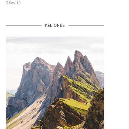
3 Kov ’10
KELIONĖS