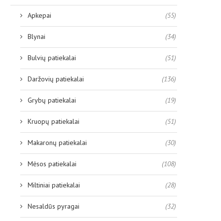
Apkepai
(55)
Blynai
(34)
Bulvių patiekalai
(51)
Daržovių patiekalai
(136)
Grybų patiekalai
(19)
Kruopų patiekalai
(51)
Makaronų patiekalai
(30)
Mėsos patiekalai
(108)
Miltiniai patiekalai
(28)
Nesaldūs pyragai
(32)