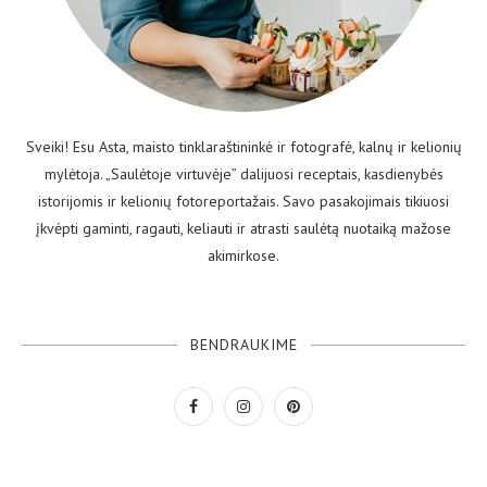
Sveiki! Esu Asta, maisto tinklaraštininkė ir fotografė, kalnų ir kelionių
mylėtoja. „Saulėtoje virtuvėje” dalijuosi receptais, kasdienybės
istorijomis ir kelionių fotoreportažais. Savo pasakojimais tikiuosi
įkvėpti gaminti, ragauti, keliauti ir atrasti saulėtą nuotaiką mažose
akimirkose.
BENDRAUKIME