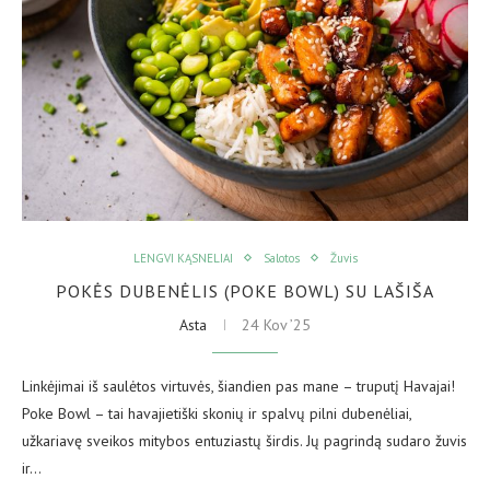
LENGVI KĄSNELIAI
Salotos
Žuvis
POKĖS DUBENĖLIS (POKE BOWL) SU LAŠIŠA
Asta
24 Kov ’25
Linkėjimai iš saulėtos virtuvės, šiandien pas mane – truputį Havajai!
Poke Bowl – tai havajietiški skonių ir spalvų pilni dubenėliai,
užkariavę sveikos mitybos entuziastų širdis. Jų pagrindą sudaro žuvis
ir…