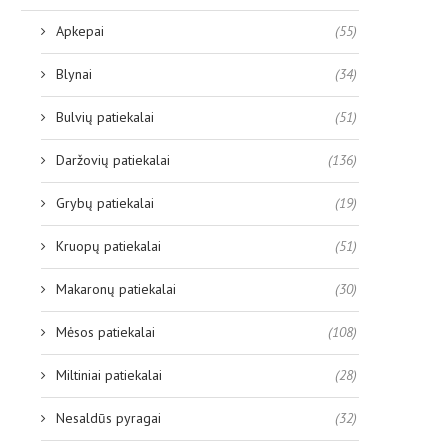
Apkepai
(55)
Blynai
(34)
Bulvių patiekalai
(51)
Daržovių patiekalai
(136)
Grybų patiekalai
(19)
Kruopų patiekalai
(51)
Makaronų patiekalai
(30)
Mėsos patiekalai
(108)
Miltiniai patiekalai
(28)
Nesaldūs pyragai
(32)