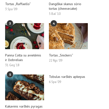
Tortas „Raffaello“
Dangiškai skanus sūrio
tortas (cheesecake)
3 Spa ’09
5 Bal ’10
3
4
Panna Cotta su avietėmis
Tortas „Snickers“
ir čiobreliais
22 Rgs ’09
31 Geg ’18
5
Tobulas varškės apkepas
6 Spa ’09
Kakavinis varškės pyragas