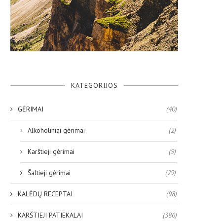
KATEGORIJOS
GĖRIMAI
(40)
Alkoholiniai gėrimai
(2)
Karštieji gėrimai
(9)
Šaltieji gėrimai
(29)
KALĖDŲ RECEPTAI
(98)
KARŠTIEJI PATIEKALAI
(386)