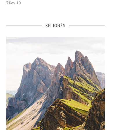
3 Kov ’10
KELIONĖS