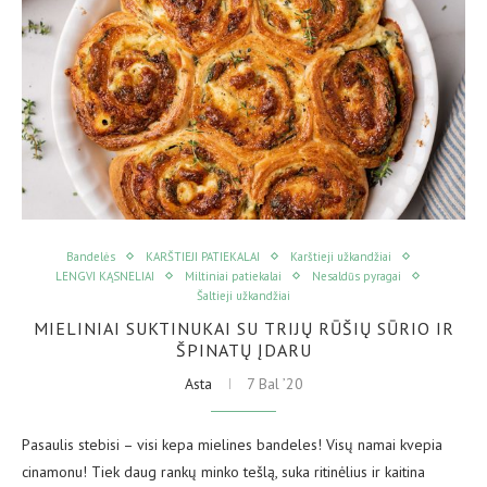
Bandelės
KARŠTIEJI PATIEKALAI
Karštieji užkandžiai
LENGVI KĄSNELIAI
Miltiniai patiekalai
Nesaldūs pyragai
Šaltieji užkandžiai
MIELINIAI SUKTINUKAI SU TRIJŲ RŪŠIŲ SŪRIO IR
ŠPINATŲ ĮDARU
Asta
7 Bal ’20
Pasaulis stebisi – visi kepa mielines bandeles! Visų namai kvepia
cinamonu! Tiek daug rankų minko tešlą, suka ritinėlius ir kaitina