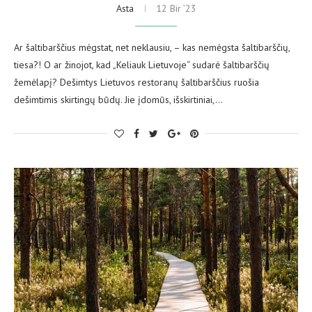
Asta
12 Bir ’23
Ar šaltibarščius mėgstat, net neklausiu, – kas nemėgsta šaltibarščių,
tiesa?! O ar žinojot, kad „Keliauk Lietuvoje“ sudarė šaltibarščių
žemėlapį? Dešimtys Lietuvos restoranų šaltibarščius ruošia
dešimtimis skirtingų būdų. Jie įdomūs, išskirtiniai,…