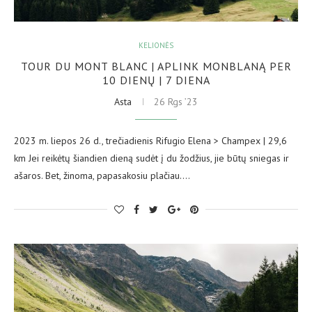
KELIONĖS
TOUR DU MONT BLANC | APLINK MONBLANĄ PER
10 DIENŲ | 7 DIENA
Asta
26 Rgs ’23
2023 m. liepos 26 d., trečiadienis Rifugio Elena > Champex | 29,6
km Jei reikėtų šiandien dieną sudėt į du žodžius, jie būtų sniegas ir
ašaros. Bet, žinoma, papasakosiu plačiau.…