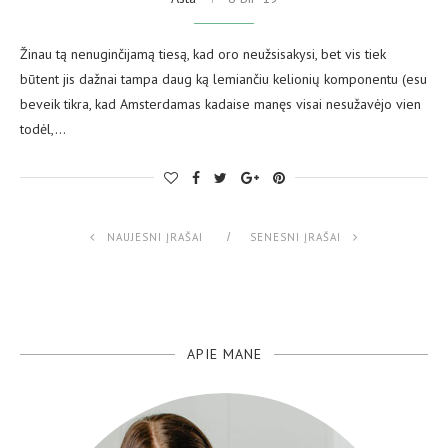
Žinau tą nenuginčijamą tiesą, kad oro neužsisakysi, bet vis tiek
būtent jis dažnai tampa daug ką lemiančiu kelionių komponentu (esu
beveik tikra, kad Amsterdamas kadaise manęs visai nesužavėjo vien
todėl,…
NAUJESNI ĮRAŠAI
SENESNI ĮRAŠAI
APIE MANE