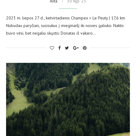
Asta
30 Rgs ’23
2023 m. liepos 27 d., ketvirtadienis Champex > Le Peuty | 17,6 km
Nubudau paryčiais, susisukus į miegmaišį iki nosies galiuko. Naktis
buvo vėsi, bet negaliu skųstis: Donatas iš vakaro…