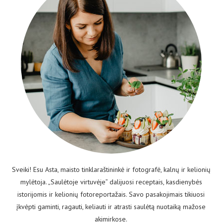
Sveiki! Esu Asta, maisto tinklaraštininkė ir fotografė, kalnų ir kelionių
mylėtoja. „Saulėtoje virtuvėje” dalijuosi receptais, kasdienybės
istorijomis ir kelionių fotoreportažais. Savo pasakojimais tikiuosi
įkvėpti gaminti, ragauti, keliauti ir atrasti saulėtą nuotaiką mažose
akimirkose.