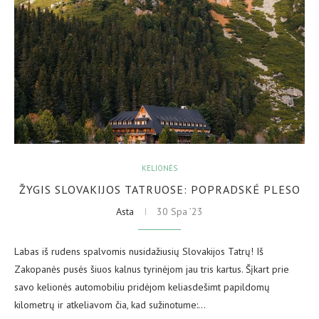
KELIONĖS
ŽYGIS SLOVAKIJOS TATRUOSE: POPRADSKÉ PLESO
Asta
30 Spa ’23
Labas iš rudens spalvomis nusidažiusių Slovakijos Tatrų! Iš
Zakopanės pusės šiuos kalnus tyrinėjom jau tris kartus. Šįkart prie
savo kelionės automobiliu pridėjom keliasdešimt papildomų
kilometrų ir atkeliavom čia, kad sužinotume:…