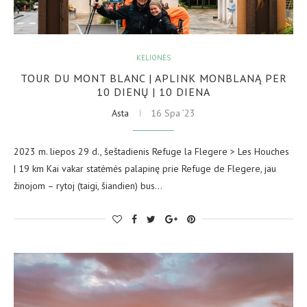
KELIONĖS
TOUR DU MONT BLANC | APLINK MONBLANĄ PER
10 DIENŲ | 10 DIENA
Asta
16 Spa ’23
2023 m. liepos 29 d., šeštadienis Refuge la Flegere > Les Houches
| 19 km Kai vakar statėmės palapinę prie Refuge de Flegere, jau
žinojom – rytoj (taigi, šiandien) bus…