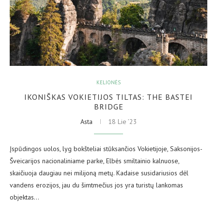
KELIONĖS
IKONIŠKAS VOKIETIJOS TILTAS: THE BASTEI
BRIDGE
Asta
18 Lie ’23
Įspūdingos uolos, lyg bokšteliai stūksančios Vokietijoje, Saksonijos-
Šveicarijos nacionaliniame parke, Elbės smiltainio kalnuose,
skaičiuoja daugiau nei milijoną metų. Kadaise susidariusios dėl
vandens erozijos, jau du šimtmečius jos yra turistų lankomas
objektas…