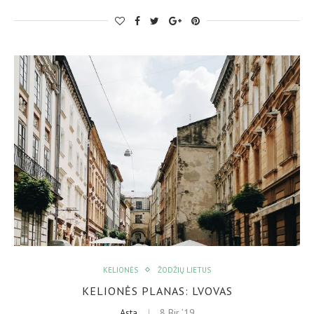
KELIONĖS
ŽODŽIŲ LIETUS
KELIONĖS PLANAS: LVOVAS
Asta
8 Bir ’19