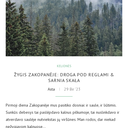
KELIONĖS
ŽYGIS ZAKOPANĖJE: DROGA POD REGLAMI &
SARNIA SKAŁA
Asta
29 Bir ’23
Pirmoji diena Zakopanėje mus pasitiko dosniai: ir saule, ir liūtimis.
Sunkūs debesys tai paslėpdavo kalnus pilkumoje, tai nuslinkdavo ir
atverdavo saulėje nutviekstas jų viršūnes. Man rodos, dar niekad
nežygiavom kalnuose…