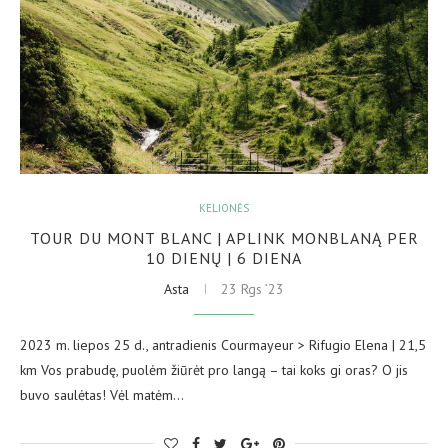
KELIONĖS
TOUR DU MONT BLANC | APLINK MONBLANĄ PER
10 DIENŲ | 6 DIENA
Asta
23 Rgs ’23
2023 m. liepos 25 d., antradienis Courmayeur > Rifugio Elena | 21,5
km Vos prabudę, puolėm žiūrėt pro langą – tai koks gi oras? O jis
buvo saulėtas! Vėl matėm…