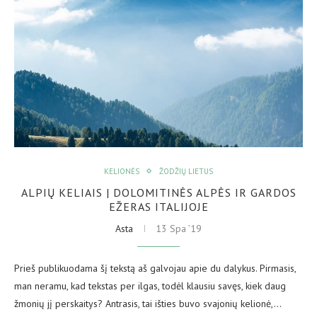
KELIONĖS
ŽODŽIŲ LIETUS
ALPIŲ KELIAIS | DOLOMITINĖS ALPĖS IR GARDOS
EŽERAS ITALIJOJE
Asta
13 Spa ’19
Prieš publikuodama šį tekstą aš galvojau apie du dalykus. Pirmasis,
man neramu, kad tekstas per ilgas, todėl klausiu savęs, kiek daug
žmonių jį perskaitys? Antrasis, tai išties buvo svajonių kelionė,…