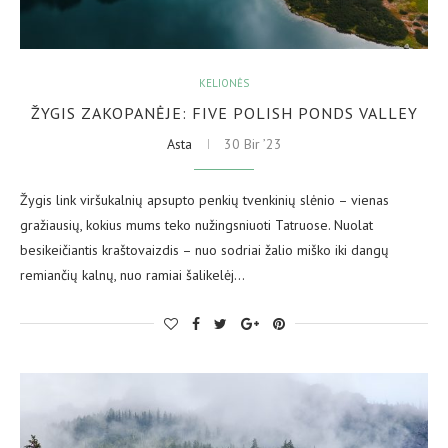
KELIONĖS
ŽYGIS ZAKOPANĖJE: FIVE POLISH PONDS VALLEY
Asta
30 Bir ’23
Žygis link viršukalnių apsupto penkių tvenkinių slėnio – vienas
gražiausių, kokius mums teko nužingsniuoti Tatruose. Nuolat
besikeičiantis kraštovaizdis – nuo sodriai žalio miško iki dangų
remiančių kalnų, nuo ramiai šalikelėj…