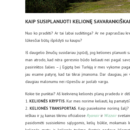
KAIP SUSIPLANUOTI KELIONĘ SAVARANKIŠKAI
Nuo ko pradėti? Ar tai labai sudėtinga? Ar ne paprasčiau kreip
lūkesčiai būtų išpildyti su kaupu?
Iš daugelio žinučių susidariau įspūdį, jog keliones planuoti s
man atrodo, kad nėra geresnio būdo keliauti nei pagal savo p
pasirinktos šalies – į Egiptą bei Turkiją ir mes vykome pag
jau esame patyrę, kad tai tikrai įmanoma. Dar daugiau, jei
daugiau malonumu nei rūpesčiu ar juolab vargu.
Kokie tie punktai? Aš kiekvieną kelionės planą pradedu ir dėlio
1.
KELIONĖS KRYPTIS
. Kur mes norime keliauti, ką pamatyti
2.
KELIONĖS TRANSPORTAS
. Kaip pasieksime norimą šalį?
ieškau ir jų kainas tikrinu oficialiose
Ryanair
ir
Wizzair
svetainė
pasidomėti susisiekimo sąlygomis, kelių būkle, mokamais kel