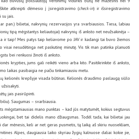
 – kad buvusių poilsiautojų vertinimų vidurkis būtų ne mažesnis nei 9
škite atkreipti dėmesio į įsiregistravimo (
check-in
) ir išsiregistravimo
 su jais.
, ar pan.) bilietai, nakvynių rezervacijos yra svarbiausios. Tiesa, labiau
kelionių tipą mėgstantys keliautojai) nakvynių iš anksto net neužsakinėja –
ma ir taip! Mes patys taip keliavome po JAV ir kadangi tai buvo žiemos
vo visai nesudėtinga net paskutinę minutę. Vis tik man patinka planuoti
gstu bei renkuosi žinoti iš anksto.
nės krypties, jums gali reikėti vieno arba kito. Pasitikrinkite iš anksto,
jimo laikas pasibaigia ne pačiu tinkamiausiu metu.
sų kelionės krepšyje visada būtinas. Kelionės draudimo paslaugą siūlo
 užsisakyti.
kėtų jais pasirūpinti.
biliu). Saugumas – svarbiausia.
pats mėgstamiausias mano punktas – kad jūs matytumėt, kokius segtuvus
uokingai, bet tai didelis mano džiaugsmas. Todėl tada, kai bilietai jau
ai dar mėnesis, keli ar net geras pusmetis, tą laiką aš skiriu nuosekliam,
tines Alpes, daugiausia laiko skyriau žygių kalnuose daliai: kokie jie,