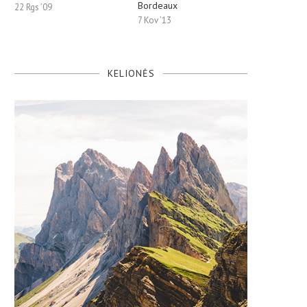
Bordeaux
22 Rgs ’09
7 Kov ’13
KELIONĖS