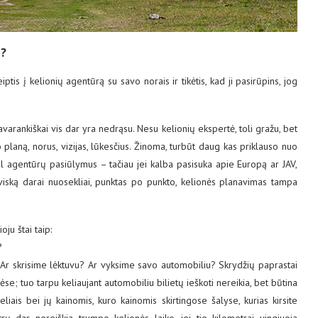
?
tis į kelionių agentūrą su savo norais ir tikėtis, kad ji pasirūpins, jog
avarankiškai vis dar yra nedrąsu. Nesu kelionių ekspertė, toli gražu, bet
laną, norus, vizijas, lūkesčius. Žinoma, turbūt daug kas priklauso nuo
al agentūrų pasiūlymus – tačiau jei kalba pasisuka apie Europą ar JAV,
 viską darai nuosekliai, punktas po punkto, kelionės planavimas tampa
ju štai taip:
?
 Ar skrisime lėktuvu? Ar vyksime savo automobiliu? Skrydžių paprastai
se; tuo tarpu keliaujant automobiliu bilietų ieškoti nereikia, bet būtina
iais bei jų kainomis, kuro kainomis skirtingose šalyse, kurias kirsite