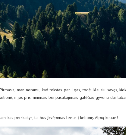
irmasis, man neramu, kad tekstas per ilgas, todėl klausiu savęs, kiek
kelionė, ir jos prisiminimais bei pasakojimais galėčiau gyventi dar labai
žkam, kas perskaitys, tai bus įkvėpimas leistis į kelionę. Alpių keliais!