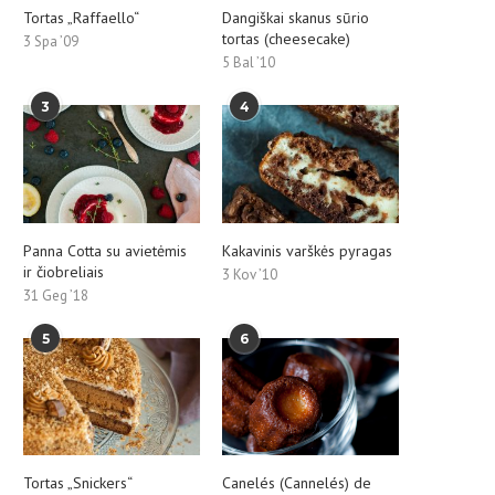
Tortas „Raffaello“
Dangiškai skanus sūrio
tortas (cheesecake)
3 Spa ’09
5 Bal ’10
3
4
Panna Cotta su avietėmis
Kakavinis varškės pyragas
ir čiobreliais
3 Kov ’10
31 Geg ’18
5
6
Tortas „Snickers“
Canelés (Cannelés) de