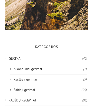
KATEGORIJOS
GĖRIMAI
(40)
Alkoholiniai gėrimai
(2)
Karštieji gėrimai
(9)
Šaltieji gėrimai
(29)
KALĖDŲ RECEPTAI
(98)