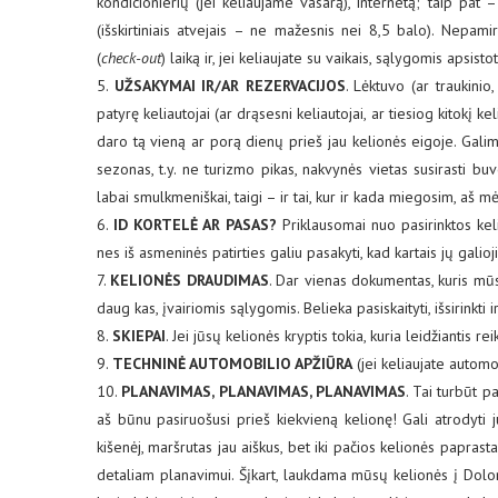
kondicionierių (jei keliaujame vasarą), internetą; taip pat
(išskirtiniais atvejais – ne mažesnis nei 8,5 balo). Nepamir
(
check-out
) laiką ir, jei keliaujate su vaikais, sąlygomis apsistoti
5.
UŽSAKYMAI IR/AR REZERVACIJOS
. Lėktuvo (ar traukinio
patyrę keliautojai (ar drąsesni keliautojai, ar tiesiog kitokį 
daro tą vieną ar porą dienų prieš jau kelionės eigoje. Gali
sezonas, t.y. ne turizmo pikas, nakvynės vietas susirasti bu
labai smulkmeniškai, taigi – ir tai, kur ir kada miegosim, aš mė
6.
ID KORTELĖ AR PASAS?
Priklausomai nuo pasirinktos kelio
nes iš asmeninės patirties galiu pasakyti, kad kartais jų galio
7.
KELIONĖS DRAUDIMAS
. Dar vienas dokumentas, kuris mū
daug kas, įvairiomis sąlygomis. Belieka pasiskaityti, išsirinkti ir
8.
SKIEPAI
. Jei jūsų kelionės kryptis tokia, kuria leidžiantis rei
9.
TECHNINĖ AUTOMOBILIO APŽIŪRA
(jei keliaujate automo
10.
PLANAVIMAS, PLANAVIMAS, PLANAVIMAS
. Tai turbūt 
aš būnu pasiruošusi prieš kiekvieną kelionę! Gali atrodyti j
kišenėj, maršrutas jau aiškus, bet iki pačios kelionės paprast
detaliam planavimui. Šįkart, laukdama mūsų kelionės į Dolomi