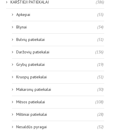
KARŠTIEJI PATIEKALAI
(386)
Apkepai
(55)
Blynai
(34)
Bulvių patiekalai
(51)
Daržovių patiekalai
(136)
Grybų patiekalai
(19)
Kruopų patiekalai
(51)
Makaronų patiekalai
(30)
Mėsos patiekalai
(108)
Miltiniai patiekalai
(28)
Nesaldūs pyragai
(32)