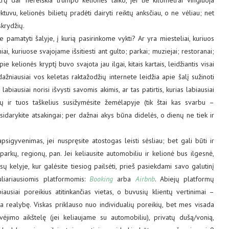
rų dar nereiškia trumpo kelionės laiko, jei tie kilometrai vingiuoja
ėktuvu, kelionės bilietų pradėti dairyti reiktų anksčiau, o ne vėliau; net
skrydžių.
e pamatyti šalyje, į kurią pasirinkome vykti? Ar yra miesteliai, kuriuos
ai, kuriuose svajojame išsitiesti ant gulto; parkai; muziejai; restoranai;
ie kelionės kryptį buvo svajota jau ilgai, kitais kartais, leidžiantis visai
dažniausiai vos keletas raktažodžių internete leidžia apie šalį sužinoti
s labiausiai norisi išvysti savomis akimis, ar tas patirtis, kurias labiausiai
etų ir tuos taškelius susižymėsite žemėlapyje (tik štai kas svarbu –
sidarykite atsakingai; per dažnai akys būna didelės, o dienų ne tiek ir
 apsigyvenimas, jei nuspręsite atostogas leisti sėsliau; bet gali būti ir
parkų, regionų, pan. Jei keliausite automobiliu ir kelionė bus ilgesnė,
sų kelyje, kur galėsite tiesiog pailsėti, prieš pasiekdami savo galutinį
liariausiomis platformomis:
Booking
arba
Airbnb
. Abiejų platformų
abiausiai poreikius atitinkančias vietas, o buvusių klientų vertinimai –
ka realybę. Viskas priklauso nuo individualių poreikių, bet mes visada
ėjimo aikštelę (jei keliaujame su automobiliu), privatų dušą/vonią,