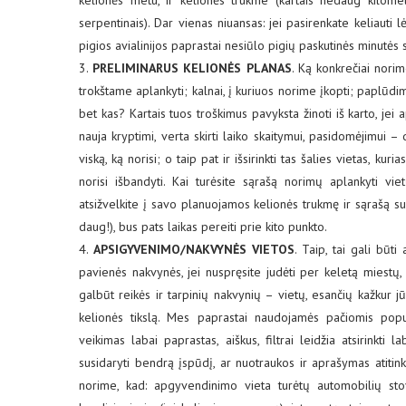
kelionės metu, ir kelionės trukme (kartais nedaug kilomet
serpentinais). Dar vienas niuansas: jei pasirenkate keliauti l
pigios avialinijos paprastai nesiūlo pigių paskutinės minutės 
3.
PRELIMINARUS KELIONĖS PLANAS
. Ką konkrečiai norim
trokštame aplankyti; kalnai, į kuriuos norime įkopti; paplūdimi
bet kas? Kartais tuos troškimus pavyksta žinoti iš karto, jei ap
nauja kryptimi, verta skirti laiko skaitymui, pasidomėjimui – 
viską, ką norisi; o taip pat ir išsirinkti tas šalies vietas, kuria
norisi išbandyti. Kai turėsite sąrašą norimų aplankyti vi
atsižvelkite į savo planuojamos kelionės trukmę ir sąrašą su
daug!), bus pats laikas pereiti prie kito punkto.
4.
APSIGYVENIMO/NAKVYNĖS VIETOS
. Taip, tai gali būti
pavienės nakvynės, jei nuspręsite judėti per keletą miestų, 
galbūt reikės ir tarpinių nakvynių – vietų, esančių kažkur jū
kelionės tikslą. Mes paprastai naudojamės pačiomis popu
veikimas labai paprastas, aiškus, filtrai leidžia atsirinkti l
susidaryti bendrą įspūdį, ar nuotraukos ir aprašymas atitin
norime, kad: apgyvendinimo vieta turėtų automobilių stov