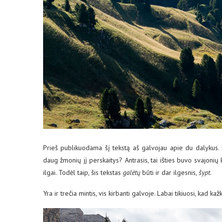
Prieš publikuodama šį tekstą aš galvojau apie du dalykus. P
daug žmonių jį perskaitys? Antrasis, tai išties buvo svajonių 
ilgai. Todėl taip, šis tekstas
galėtų
būti ir dar ilgesnis,
šypt
.
Yra ir trečia mintis, vis kirbanti galvoje. Labai tikiuosi, kad ka