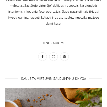
mylėtoja. „Saulėtoje virtuvėje” dalijuosi receptais, kasdienybės
istorijomis ir kelionių fotoreportažais. Savo pasakojimais tikiuosi
įkvėpti gaminti, ragauti, keliauti ir atrasti saulėtą nuotaiką mažose
akimirkose.
BENDRAUKIME
SAULĖTA VIRTUVĖ: SALDUMYNŲ KNYGA