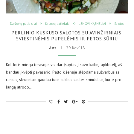
Daržovių patiekalai
Kruopų patiekalai
LENGVI KĄSNELIAI
Salotos
PERLINIO KUSKUSO SALOTOS SU AVINŽIRNIAIS,
SVIESTINĖMIS PUPELĖMIS IR FETOS SŪRIU
Asta
29 Kov ’18
Kol Joris miega terasoje, vis dar įsuptas į savo kailinį apklotėlį, aš
bandau įkvėpti pavasario. Palto kišenėje slėpdama sužvarbusias
rankas, skruostais gaudau tuos kuklius saulės spindulius, kurie pro
langą atrodo…