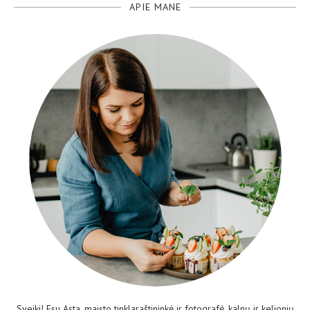
APIE MANE
Sveiki! Esu Asta, maisto tinklaraštininkė ir fotografė, kalnų ir kelionių