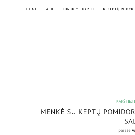
HOME
APIE
DIRBKIME KARTU
RECEPTŲ RODYK
KARŠTIEJI
MENKĖ SU KEPTŲ POMIDOR
SA
parašė
A