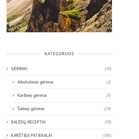
KATEGORIJOS
GĖRIMAI
(40)
Alkoholiniai gėrimai
(2)
Karštieji gėrimai
(9)
Šaltieji gėrimai
(29)
KALĖDŲ RECEPTAI
(98)
KARŠTIEJI PATIEKALAI
(386)