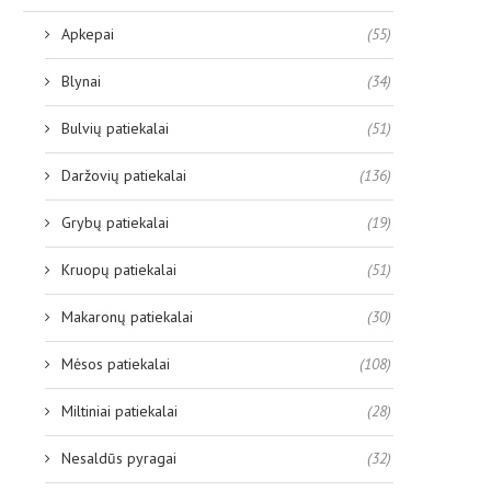
Apkepai
(55)
Blynai
(34)
Bulvių patiekalai
(51)
Daržovių patiekalai
(136)
Grybų patiekalai
(19)
Kruopų patiekalai
(51)
Makaronų patiekalai
(30)
Mėsos patiekalai
(108)
Miltiniai patiekalai
(28)
Nesaldūs pyragai
(32)