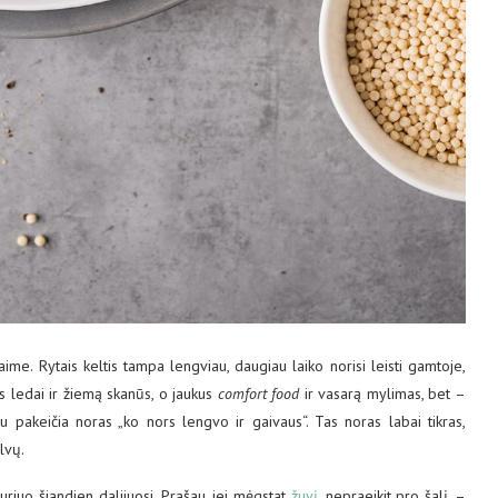
aime. Rytais keltis tampa lengviau, daugiau laiko norisi leisti gamtoje,
ms ledai ir žiemą skanūs, o jaukus
comfort food
ir vasarą mylimas, bet –
u pakeičia noras „ko nors lengvo ir gaivaus“. Tas noras labai tikras,
alvų.
uriuo šiandien dalijuosi. Prašau, jei mėgstat
žuvį
, nepraeikit pro šalį, –