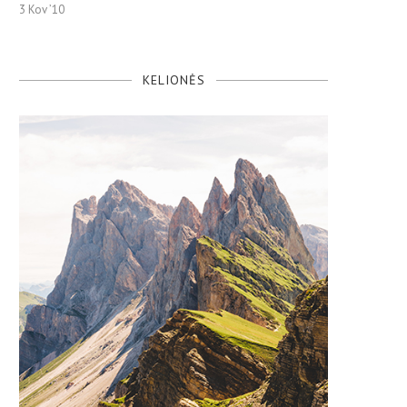
3 Kov ’10
KELIONĖS