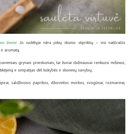
iu žuviai
.Jo sudėtyje nėra jokių skonio stipriklių – visi natūralūs
 ir aromatą.
vieniais grynais prieskoniais, tai žuviai dažniausiai renkuosi mišinius,
tikėjimą ir simpatijas dėl kokybės ir skoninių savybių.
ipirai, saldžiosios paprikos, džiovintos morkos, svogūnai, rozmarinai,