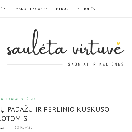
LĖ
MANO KNYGOS
MEDUS
KELIONĖS
 PATIEKALAI
Žuvis
Ų PADAŽU IR PERLINIO KUSKUSO
LOTOMIS
sta
30 Kov ’23