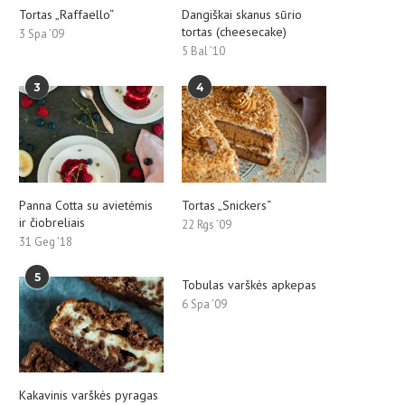
Tortas „Raffaello“
Dangiškai skanus sūrio
tortas (cheesecake)
3 Spa ’09
5 Bal ’10
3
4
Panna Cotta su avietėmis
Tortas „Snickers“
ir čiobreliais
22 Rgs ’09
31 Geg ’18
5
Tobulas varškės apkepas
6 Spa ’09
Kakavinis varškės pyragas