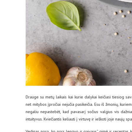
Drauge su metų laikais kai kurie dalykai keičiasi tiesiog sav
net mitybos įpročiai nejučia pasikeičia. Esu iš žmonių, kurie
negaliu nepastebėt, kad pavasarį sočius valgius vis dažnia
intuityvus. Kviečiantis keliauti į virtuvę ir ieškoti joje naujų sp
Vedinas noro „ko nors lengvo ir gaivaus“ gimė ir receptas, k