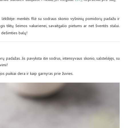
ys lėkštėje: menkės filė su sodraus skonio vyšninių pomidorų padažu ir
is tiktų šeimos vakarienei, savaitgalio pietums ar net šventės stalui.
s dešimties balų!
 padažas. Jis pavyksta itin sodrus, intensyvaus skonio, salstelėjęs, su
vimi!
jos puikiai dera ir kaip garnyras prie žuvies.