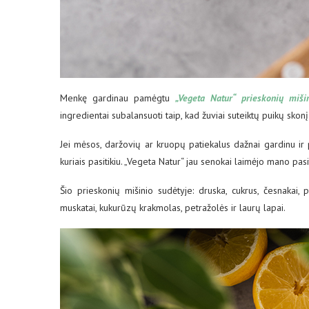
Menkę gardinau pamėgtu
„Vegeta Natur“ prieskonių mišin
ingredientai subalansuoti taip, kad žuviai suteiktų puikų skonį
Jei mėsos, daržovių ar kruopų patiekalus dažnai gardinu ir pa
kuriais pasitikiu. „Vegeta Natur“ jau senokai laimėjo mano pasi
Šio prieskonių mišinio sudėtyje: druska, cukrus, česnakai, p
muskatai, kukurūzų krakmolas, petražolės ir laurų lapai.