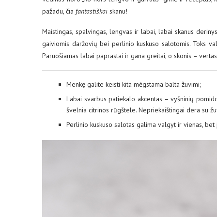
pažadu, čia
fantastiškai
skanu!
Maistingas, spalvingas, lengvas ir labai, labai skanus derin
gaiviomis daržovių bei perlinio kuskuso salotomis. Toks valg
Paruošiamas labai paprastai ir gana greitai, o skonis – verta
Menkę galite keisti kita mėgstama balta žuvimi;
Labai svarbus patiekalo akcentas – vyšninių pomidorų
švelnia citrinos rūgštele. Nepriekaištingai dera su žu
Perlinio kuskuso salotas galima valgyt ir vienas, bet 