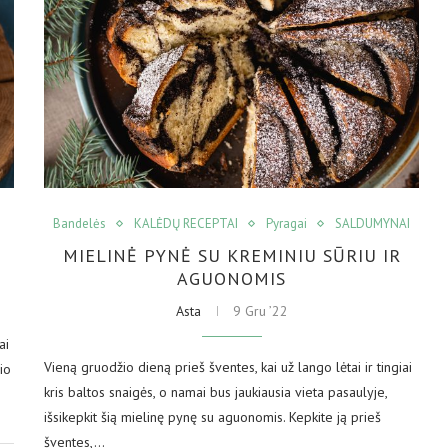
Bandelės
KALĖDŲ RECEPTAI
Pyragai
SALDUMYNAI
MIELINĖ PYNĖ SU KREMINIU SŪRIU IR
AGUONOMIS
Asta
9 Gru ’22
ai
Vieną gruodžio dieną prieš šventes, kai už lango lėtai ir tingiai
io
kris baltos snaigės, o namai bus jaukiausia vieta pasaulyje,
išsikepkit šią mielinę pynę su aguonomis. Kepkite ją prieš
šventes,…