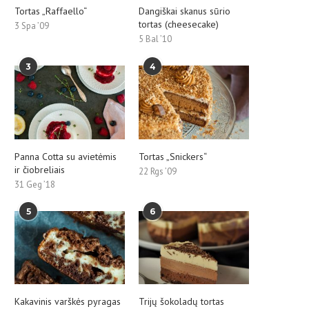
Tortas „Raffaello“
Dangiškai skanus sūrio
tortas (cheesecake)
3 Spa ’09
5 Bal ’10
3
4
Panna Cotta su avietėmis
Tortas „Snickers“
ir čiobreliais
22 Rgs ’09
31 Geg ’18
5
6
Kakavinis varškės pyragas
Trijų šokoladų tortas