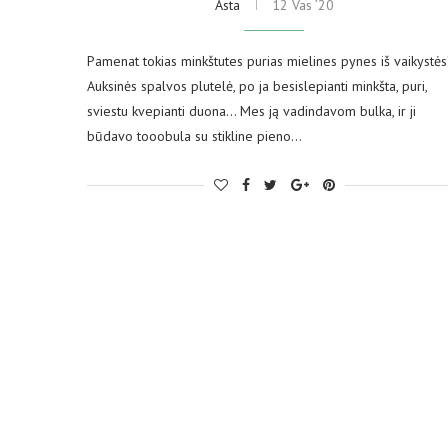
Asta
12 Vas ’20
Pamenat tokias minkštutes purias mielines pynes iš vaikystės
Auksinės spalvos plutelė, po ja besislepianti minkšta, puri,
sviestu kvepianti duona… Mes ją vadindavom bulka, ir ji
būdavo tooobula su stikline pieno…