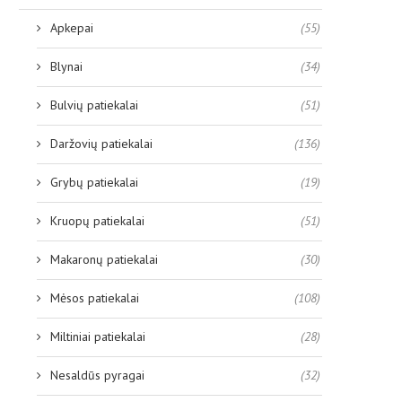
Apkepai
(55)
Blynai
(34)
Bulvių patiekalai
(51)
Daržovių patiekalai
(136)
Grybų patiekalai
(19)
Kruopų patiekalai
(51)
Makaronų patiekalai
(30)
Mėsos patiekalai
(108)
Miltiniai patiekalai
(28)
Nesaldūs pyragai
(32)