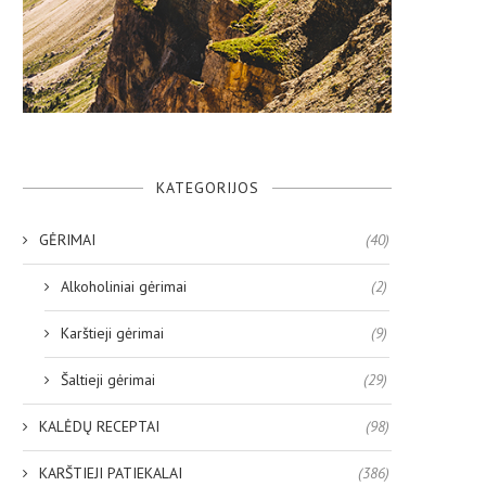
KATEGORIJOS
GĖRIMAI
(40)
Alkoholiniai gėrimai
(2)
Karštieji gėrimai
(9)
Šaltieji gėrimai
(29)
KALĖDŲ RECEPTAI
(98)
KARŠTIEJI PATIEKALAI
(386)