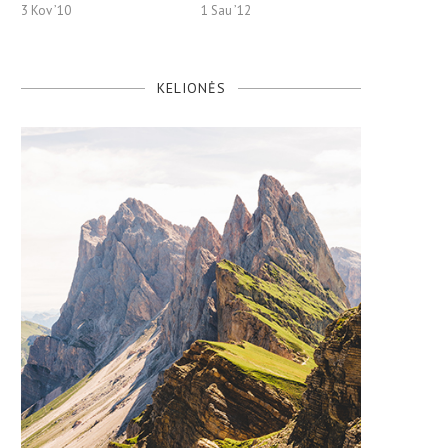
3 Kov ’10
1 Sau ’12
KELIONĖS