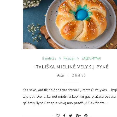
Bandelės
Pyragai
SALDUMYNAI
ITALIŠKA MIELINĖ VELYKŲ PYNĖ
Asta
2 Bal ’23
Kas sakė, kad tik Kalėdos yra stebuklų metas? Velykos – lygi
taip pat! Diena, kai net mieliniai kepiniai gali pražysti pavasar
gėlėmis, šypt. Bet apie viską nuo pradžių! Kiek žinote…