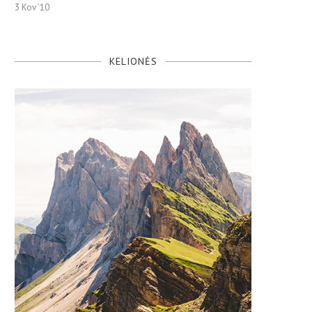
3 Kov ’10
KELIONĖS