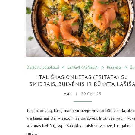
Daržovių patiekalai
LENGVI KĄSNELIAI
Pusryčiai
Žu
ITALIŠKAS OMLETAS (FRITATA) SU
SMIDRAIS, BULVĖMIS IR RŪKYTA LAŠIŠ
Asta
29 Geg ’23
Tarp produktų, kurių mano virtuvėje privalo būti visada, tikra
yra kiaušiniai. Dar – sezoninės daržovės. Ir bulvės, kad ir kok
sezonas bebūtų, šypt. Šaldiklis – atskira tvirtovė, kur galima
rasti…