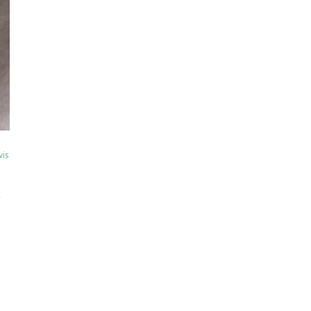
vis
A
i
s