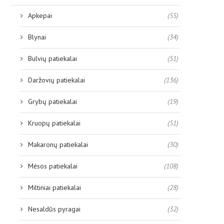
Apkepai
(55)
Blynai
(34)
Bulvių patiekalai
(51)
Daržovių patiekalai
(136)
Grybų patiekalai
(19)
Kruopų patiekalai
(51)
Makaronų patiekalai
(30)
Mėsos patiekalai
(108)
Miltiniai patiekalai
(28)
Nesaldūs pyragai
(32)