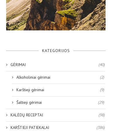
KATEGORIJOS
GĖRIMAI
(40)
Alkoholiniai gėrimai
(2)
Karštieji gėrimai
(9)
Šaltieji gėrimai
(29)
KALĖDŲ RECEPTAI
(98)
KARŠTIEJI PATIEKALAI
(386)