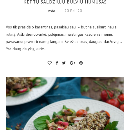
KEPTŲ SALDŽIŲJŲ BULVIŲ HUMUSAS
Asta
20 Bal ’20
Vos tik prasidėjo karantinas, pasakiau sau, – būtina susikurti naują
rutiną. Aiški dienotvarkė, judėjimas, maistingas kasdienis meniu,
pavasariui praverti namų langai ir šviežias oras, daugiau daržovių…
Yra daug dalykų, kurie…