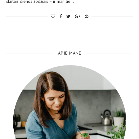
skirtais dienos žodžiais – ir man tie…
APIE MANE