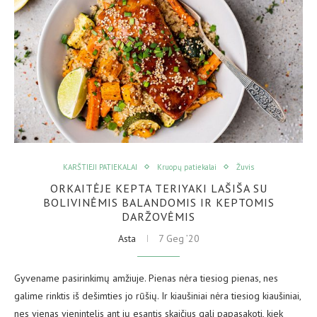
KARŠTIEJI PATIEKALAI
Kruopų patiekalai
Žuvis
ORKAITĖJE KEPTA TERIYAKI LAŠIŠA SU
BOLIVINĖMIS BALANDOMIS IR KEPTOMIS
DARŽOVĖMIS
Asta
7 Geg ’20
Gyvename pasirinkimų amžiuje. Pienas nėra tiesiog pienas, nes
galime rinktis iš dešimties jo rūšių. Ir kiaušiniai nėra tiesiog kiaušiniai,
nes vienas vienintelis ant jų esantis skaičius gali papasakoti, kiek