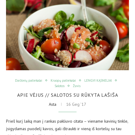
Daržovių patiekalai
Kruopų patiekalai
LENGVI KĄSNELIAI
Salotos
Žuvis
APIE VĖJUS // SALOTOS SU RŪKYTA LAŠIŠA
Asta
16 Geg ’17
Prieš kurį laiką man į rankas pakliuvo citata – viename kavinių tinkle,
įsigydamas puodelį kavos, gali ištraukti ir vieną iš kortelių su tau