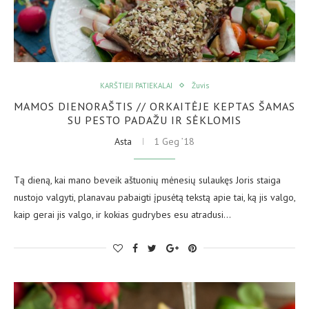
KARŠTIEJI PATIEKALAI
Žuvis
MAMOS DIENORAŠTIS // ORKAITĖJE KEPTAS ŠAMAS
SU PESTO PADAŽU IR SĖKLOMIS
Asta
1 Geg ’18
Tą dieną, kai mano beveik aštuonių mėnesių sulaukęs Joris staiga
nustojo valgyti, planavau pabaigti įpusėtą tekstą apie tai, ką jis valgo,
kaip gerai jis valgo, ir kokias gudrybes esu atradusi…