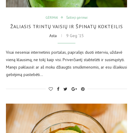
GĖRIMAI
Šaltieji gėrimai
ŽALIASIS TRINTŲ VAISIŲ IR ŠPINATŲ KOKTEILIS
Asta
9 Geg ’15
Visai neseniai internetinis portalas, paprašęs duoti interviu, uždavė
vieną klausimą, ne tokį kaip visi. Priverčiantį stabtelėti ir susimąstyti.
Manęs paklausė: ar aš moku džiaugtis smulkmenomis, ar esu išlaikiusi
gebėjimą pastebėti…