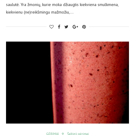
saulutė. Yra žmonių, kurie moka džiaugtis kiekviena smulkmena,
kiekvienu (ne)reikšmingu mažmožiu,…
GĖRIMAI
Šaltieji gėrimai