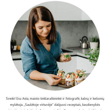
Sveiki! Esu Asta, maisto tinklaraštininkė ir fotografė, kalnų ir kelionių
mylėtoja. „Saulėtoje virtuvėje” dalijuosi receptais, kasdienybės