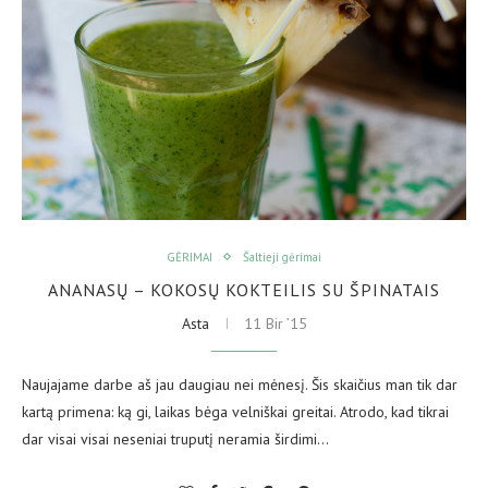
GĖRIMAI
Šaltieji gėrimai
ANANASŲ – KOKOSŲ KOKTEILIS SU ŠPINATAIS
Asta
11 Bir ’15
Naujajame darbe aš jau daugiau nei mėnesį. Šis skaičius man tik dar
kartą primena: ką gi, laikas bėga velniškai greitai. Atrodo, kad tikrai
dar visai visai neseniai truputį neramia širdimi…