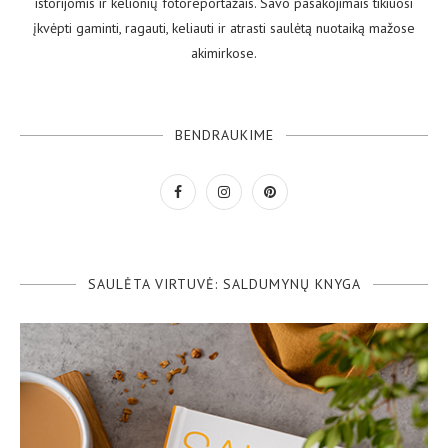
istorijomis ir kelionių fotoreportažais. Savo pasakojimais tikiuosi
įkvėpti gaminti, ragauti, keliauti ir atrasti saulėtą nuotaiką mažose
akimirkose.
BENDRAUKIME
SAULĖTA VIRTUVĖ: SALDUMYNŲ KNYGA