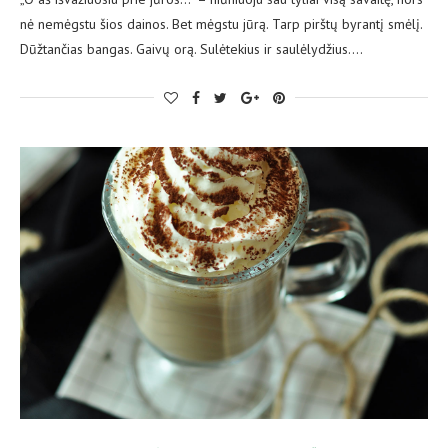
nė nemėgstu šios dainos. Bet mėgstu jūrą. Tarp pirštų byrantį smėlį.
Dūžtančias bangas. Gaivų orą. Sulėtekius ir saulėlydžius.…