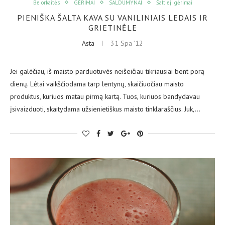
Be orkaitės
GĖRIMAI
SALDUMYNAI
Šaltieji gėrimai
PIENIŠKA ŠALTA KAVA SU VANILINIAIS LEDAIS IR
GRIETINĖLE
Asta
31 Spa ’12
Jei galėčiau, iš maisto parduotuvės neišeičiau tikriausiai bent porą
dienų. Lėtai vaikščiodama tarp lentynų, skaičiuočiau maisto
produktus, kuriuos matau pirmą kartą. Tuos, kuriuos bandydavau
įsivaizduoti, skaitydama užsienietiškus maisto tinklaraščius. Juk,…