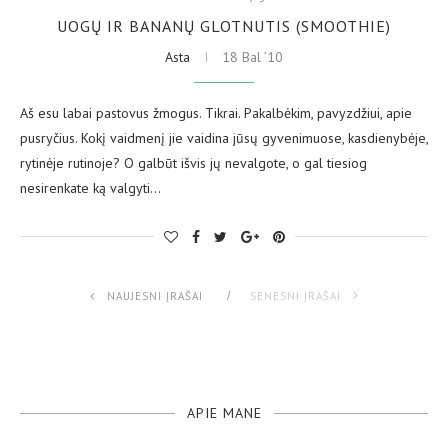
UOGŲ IR BANANŲ GLOTNUTIS (SMOOTHIE)
Asta
18 Bal ’10
Aš esu labai pastovus žmogus. Tikrai. Pakalbėkim, pavyzdžiui, apie
pusryčius. Kokį vaidmenį jie vaidina jūsų gyvenimuose, kasdienybėje,
rytinėje rutinoje? O galbūt išvis jų nevalgote, o gal tiesiog
nesirenkate ką valgyti…
NAUJESNI ĮRAŠAI
SENESNI ĮRAŠAI
APIE MANE