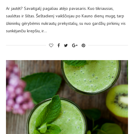
Ar jautėt? Savaitgalį pagaliau atėjo pavasaris. Kuo tikriausias,
saulėtas ir šiltas. Šeštadienį vaikščiojau po Kauno dienų mugę, tarp
ūkininkų gėrybėmis nukrautų prekystalių, su nuo gardžių pirkinių vis
sunkėjančiu krepšiu, ir…