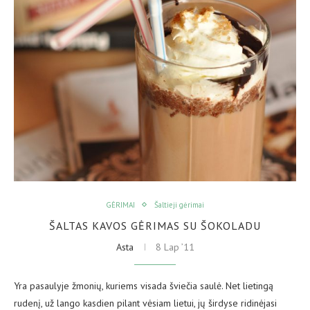
GĖRIMAI
Šaltieji gėrimai
ŠALTAS KAVOS GĖRIMAS SU ŠOKOLADU
Asta
8 Lap ’11
Yra pasaulyje žmonių, kuriems visada šviečia saulė. Net lietingą
rudenį, už lango kasdien pilant vėsiam lietui, jų širdyse ridinėjasi