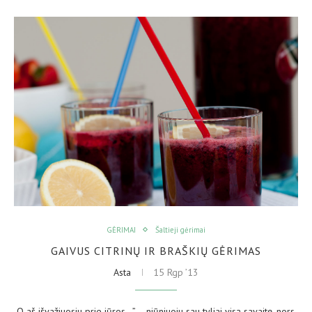
GĖRIMAI
Šaltieji gėrimai
GAIVUS CITRINŲ IR BRAŠKIŲ GĖRIMAS
Asta
15 Rgp ’13
„O aš išvažiuosiu prie jūros…” – niūniuoju sau tyliai visą savaitę, nors