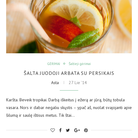
GĖRIMAI
Šaltieji gėrimai
ŠALTA JUODOJI ARBATA SU PERSIKAIS
Asta
27 Lie ’14
Karšta. Beveik tropikai. Darbą iškeitus į ežerą ar jūrą, būtų tobula
vasara. Nors ir dabar negaliu skųstis – ypač aš, nuolat svajojanti apie
šilumą ir saulę ištisus metus. Tik štai…