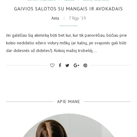
GAIVIOS SALOTOS SU MANGAIS IR AVOKADAIS
Asta
7 Rgp ’19
Jei galėčiau šią akimirką būti bet kur, kur tik panorėčiau, būčiau prie
kokio nedidelio ežero vidury miškų (ar kalnų, jei svajonės gali būti
dar didesnės už dideles!). Kokioj mažoj trobelėj,…
APIE MANE