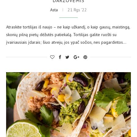
DARŽOVĖMIS
Asta
21 Rgs ’22
Atraskite tortilijas iš naujo – ne kaip užkandį, o kaip gausų, maistingą,
skonių pilną pietų dėžutės patiekalą. Tortilijas galite ruošti su
įvairiausiais įdarais; šiuo atveju, jos ypač sočios, nes pagardintos…