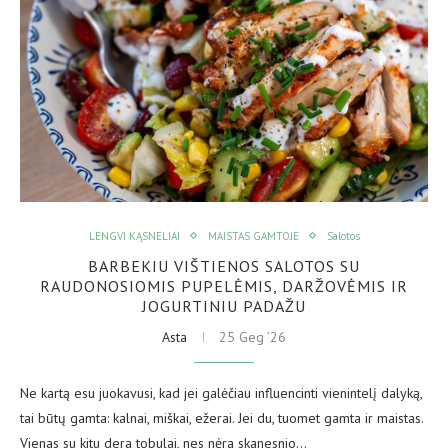
LENGVI KĄSNELIAI
MAISTAS GAMTOJE
Salotos
BARBEKIU VIŠTIENOS SALOTOS SU
RAUDONOSIOMIS PUPELĖMIS, DARŽOVĖMIS IR
JOGURTINIU PADAŽU
Asta
25 Geg ’26
Ne kartą esu juokavusi, kad jei galėčiau influencinti vienintelį dalyką,
tai būtų gamta: kalnai, miškai, ežerai. Jei du, tuomet gamta ir maistas.
Vienas su kitu dera tobulai, nes nėra skanesnio…