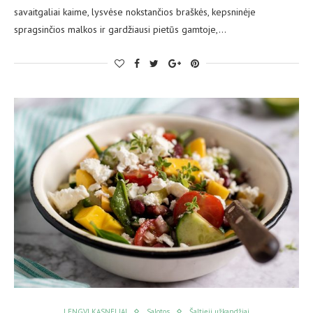
savaitgaliai kaime, lysvėse nokstančios braškės, kepsninėje
spragsinčios malkos ir gardžiausi pietūs gamtoje,…
LENGVI KĄSNELIAI
Salotos
Šaltieji užkandžiai