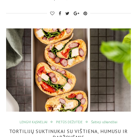
LENGVI KĄSNELIAI
PIETŪS DĖŽUTĖJE
Šaltieji užkandžiai
TORTILIJŲ SUKTINUKAI SU VIŠTIENA, HUMUSU IR