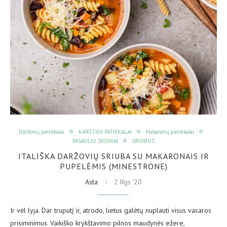
Daržovių patiekalai
KARŠTIEJI PATIEKALAI
Makaronų patiekalai
PASAULIO SKONIAI
SRIUBOS
ITALIŠKA DARŽOVIŲ SRIUBA SU MAKARONAIS IR
PUPELĖMIS (MINESTRONE)
Asta
2 Rgs ’20
Ir vėl lyja. Dar truputį ir, atrodo, lietus galėtų nuplauti visus vasaros
prisiminimus. Vaikiško krykštavimo pilnos maudynės ežere,