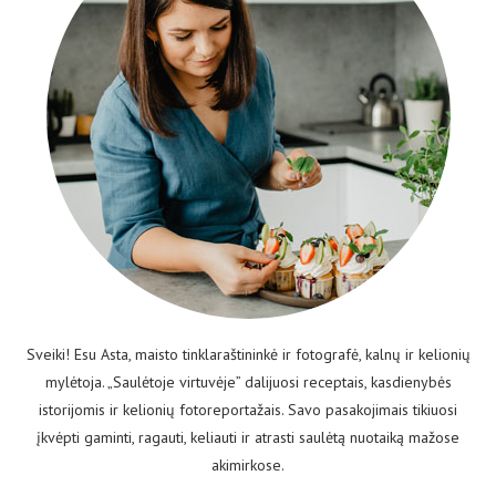
Sveiki! Esu Asta, maisto tinklaraštininkė ir fotografė, kalnų ir kelionių
mylėtoja. „Saulėtoje virtuvėje” dalijuosi receptais, kasdienybės
istorijomis ir kelionių fotoreportažais. Savo pasakojimais tikiuosi
įkvėpti gaminti, ragauti, keliauti ir atrasti saulėtą nuotaiką mažose
akimirkose.