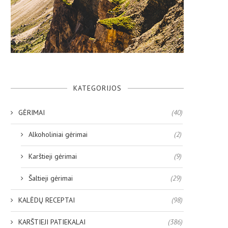
KATEGORIJOS
GĖRIMAI
(40)
Alkoholiniai gėrimai
(2)
Karštieji gėrimai
(9)
Šaltieji gėrimai
(29)
KALĖDŲ RECEPTAI
(98)
KARŠTIEJI PATIEKALAI
(386)