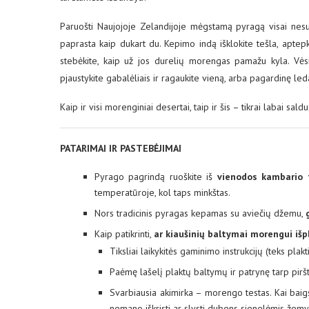
Paruošti Naujojoje Zelandijoje mėgstamą pyragą visai nesud
paprasta kaip dukart du. Kepimo indą išklokite tešla, aptepk
stebėkite, kaip už jos durelių morengas pamažu kyla. Vėsi
pjaustykite gabalėliais ir ragaukite vieną, arba pagardinę leda
Kaip ir visi morenginiai desertai, taip ir šis – tikrai labai sal
PATARIMAI IR PASTEBĖJIMAI
Pyrago pagrindą ruoškite iš
vienodos kambario 
temperatūroje, kol taps minkštas.
Nors tradicinis pyragas kepamas su aviečių džemu,
Kaip patikrinti,
ar kiaušinių baltymai morengui išp
Tiksliai laikykitės gaminimo instrukcijų (teks plakti
Paėmę lašelį plaktų baltymų ir patrynę tarp piršt
Svarbiausia akimirka – morengo testas. Kai baigsi
nemano iškristi ar slysti dubens sienelėmis žemyn,