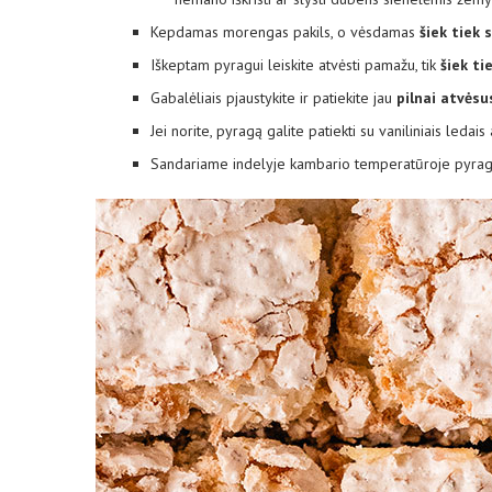
Kepdamas morengas pakils, o vėsdamas
šiek tiek 
Iškeptam pyragui leiskite atvėsti pamažu, tik
šiek ti
Gabalėliais pjaustykite ir patiekite jau
pilnai atvėsu
Jei norite, pyragą galite patiekti su vaniliniais ledais 
Sandariame indelyje kambario temperatūroje pyragą 