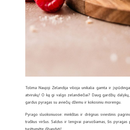
Tolima Naujoji Zelandija vilioja unikalia gamta ir įspūdinga
atvirukų! O ką gi valgo zelandiečiai? Daug gardžių dalykų, t
gardus pyragas su aviečių džemu ir kokosiniu morengu.
Pyrago sluoksniuose: minkštas ir drėgnas sviestinis pagrin
traškus viršus. Saldus ir lengvai paruošiamas, šis pyragas 
turėtumėte išbandyti!