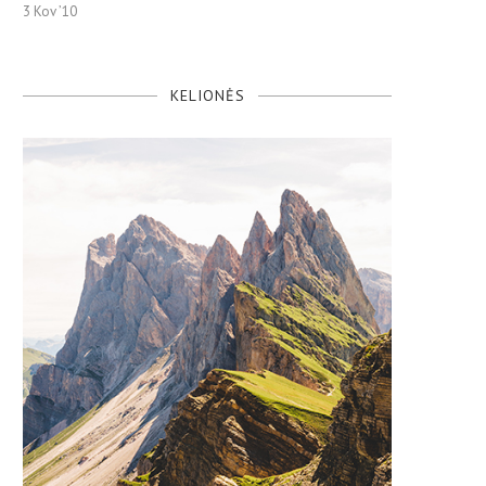
3 Kov ’10
KELIONĖS