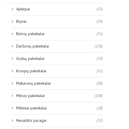
Apkepai
(55)
Blynai
(34)
Bulvių patiekalai
(51)
Daržovių patiekalai
(136)
Grybų patiekalai
(19)
Kruopų patiekalai
(51)
Makaronų patiekalai
(30)
Mėsos patiekalai
(108)
Miltiniai patiekalai
(28)
Nesaldūs pyragai
(32)