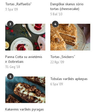
Tortas „Raffaello“
Dangiškai skanus sūrio
tortas (cheesecake)
3 Spa ’09
5 Bal ’10
3
4
Panna Cotta su avietėmis
Tortas „Snickers“
ir čiobreliais
22 Rgs ’09
31 Geg ’18
5
Tobulas varškės apkepas
6 Spa ’09
Kakavinis varškės pyragas