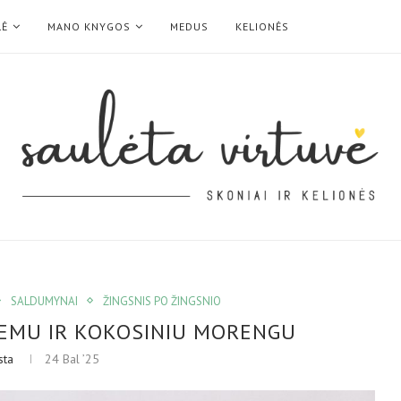
LĖ
MANO KNYGOS
MEDUS
KELIONĖS
SALDUMYNAI
ŽINGSNIS PO ŽINGSNIO
ŽEMU IR KOKOSINIU MORENGU
sta
24 Bal ’25