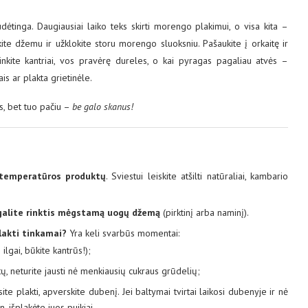
ėtinga. Daugiausiai laiko teks skirti morengo plakimui, o visa kita –
ite džemu ir užklokite storu morengo sluoksniu. Pašaukite į orkaitę ir
nkite kantriai, vos pravėrę dureles, o kai pyragas pagaliau atvės –
is ar plakta grietinėle.
dus, bet tuo pačiu –
be galo skanus!
temperatūros produktų
. Sviestui leiskite atšilti natūraliai, kambario
galite rinktis mėgstamą uogų džemą
(pirktinį arba naminį).
lakti tinkamai?
Yra keli svarbūs momentai:
 ilgai, būkite kantrūs!);
ų, neturite jausti nė menkiausių cukraus grūdelių;
te plakti, apverskite dubenį. Jei baltymai tvirtai laikosi dubenyje ir nė
 išplakėte juos puikiai.