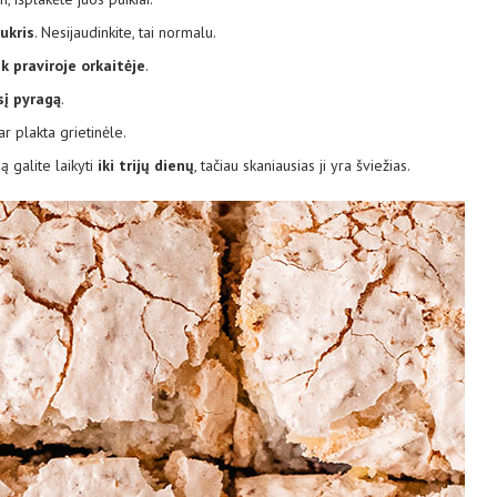
sukris
. Nesijaudinkite, tai normalu.
ek praviroje orkaitėje
.
sį pyragą
.
ar plakta grietinėle.
galite laikyti
iki trijų dienų
, tačiau skaniausias ji yra šviežias.