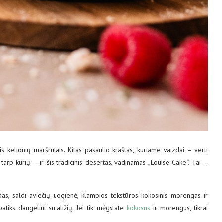
is kelionių maršrutais. Kitas pasaulio kraštas, kuriame vaizdai – verti
arp kurių – ir šis tradicinis desertas, vadinamas „Louise Cake“. Tai –
das, saldi aviečių uogienė, klampios tekstūros kokosinis morengas ir
patiks daugeliui smaližių. Jei tik mėgstate
kokosus
ir morengus, tikrai