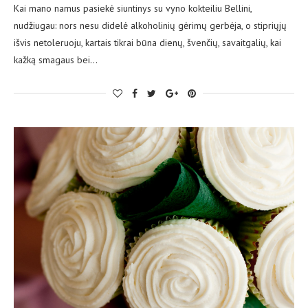
Kai mano namus pasiekė siuntinys su vyno kokteiliu Bellini,
nudžiugau: nors nesu didelė alkoholinių gėrimų gerbėja, o stipriųjų
išvis netoleruoju, kartais tikrai būna dienų, švenčių, savaitgalių, kai
kažką smagaus bei…