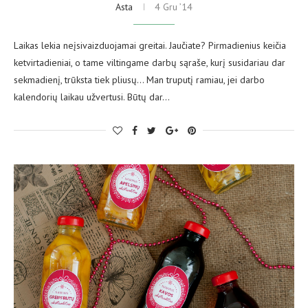
Asta
4 Gru ’14
Laikas lekia neįsivaizduojamai greitai. Jaučiate? Pirmadienius keičia
ketvirtadieniai, o tame viltingame darbų sąraše, kurį susidariau dar
sekmadienį, trūksta tiek pliusų… Man truputį ramiau, jei darbo
kalendorių laikau užvertusi. Būtų dar…