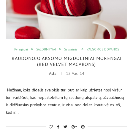
Pyragėliai
SALDUMYNAI
Sausainiai
VALGOMOS DOVANOS
RAUDONOJO AKSOMO MIGDOLINIAI MORENGAI
(RED VELVET MACARONS)
Asta
12 Vas ’14
Nežinau, koks didelis svajoklis turi būti ar kaip užrietęs nosį viršun
turi vaikščioti, kad nepastebėtum tų raudonų atspalvių, užvaldžiusių
ir didžiuosius prekybos centrus, ir visai nedideles krautuvėles. Aš,
kad ir…