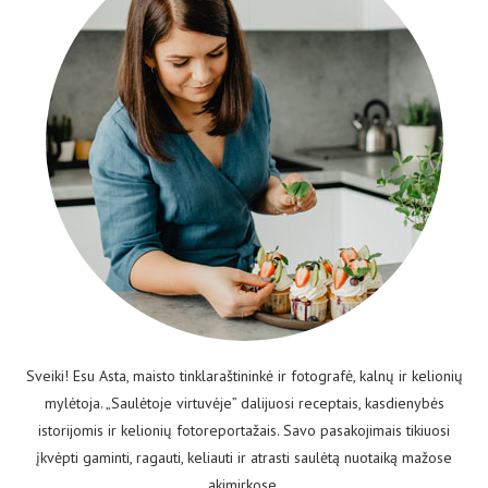
Sveiki! Esu Asta, maisto tinklaraštininkė ir fotografė, kalnų ir kelionių
mylėtoja. „Saulėtoje virtuvėje” dalijuosi receptais, kasdienybės
istorijomis ir kelionių fotoreportažais. Savo pasakojimais tikiuosi
įkvėpti gaminti, ragauti, keliauti ir atrasti saulėtą nuotaiką mažose
akimirkose.