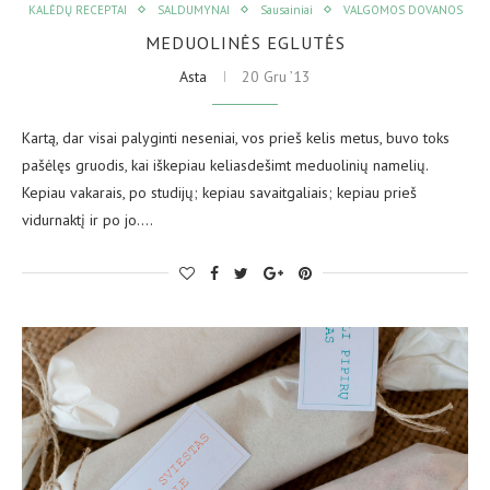
KALĖDŲ RECEPTAI
SALDUMYNAI
Sausainiai
VALGOMOS DOVANOS
MEDUOLINĖS EGLUTĖS
Asta
20 Gru ’13
Kartą, dar visai palyginti neseniai, vos prieš kelis metus, buvo toks
pašėlęs gruodis, kai iškepiau keliasdešimt meduolinių namelių.
Kepiau vakarais, po studijų; kepiau savaitgaliais; kepiau prieš
vidurnaktį ir po jo.…