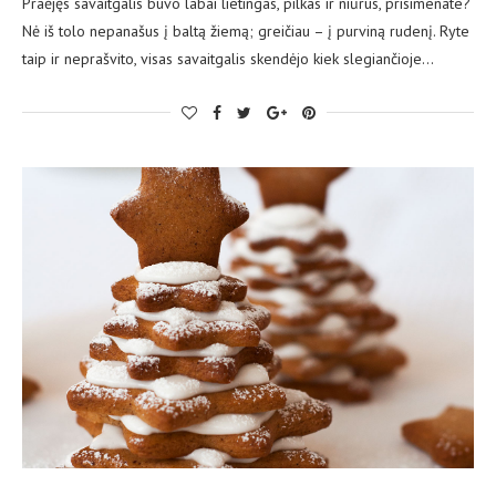
Praėjęs savaitgalis buvo labai lietingas, pilkas ir niūrus, prisimenate?
Nė iš tolo nepanašus į baltą žiemą; greičiau – į purviną rudenį. Ryte
taip ir neprašvito, visas savaitgalis skendėjo kiek slegiančioje…