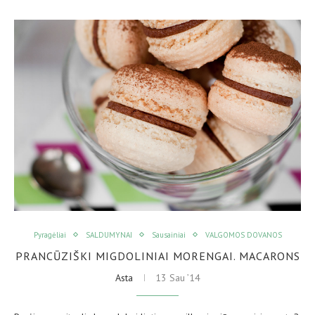
Pyragėliai
SALDUMYNAI
Sausainiai
VALGOMOS DOVANOS
PRANCŪZIŠKI MIGDOLINIAI MORENGAI. MACARONS
Asta
13 Sau ’14