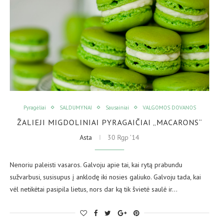
Pyragėliai
SALDUMYNAI
Sausainiai
VALGOMOS DOVANOS
ŽALIEJI MIGDOLINIAI PYRAGAIČIAI „MACARONS“
Asta
30 Rgp ’14
Nenoriu paleisti vasaros. Galvoju apie tai, kai rytą prabundu
sužvarbusi, susisupus į anklodę iki nosies galiuko. Galvoju tada, kai
vėl netikėtai pasipila lietus, nors dar ką tik švietė saulė ir…