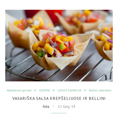
Alkoholiniai gėrimai
GĖRIMAI
LENGVI KĄSNELIAI
Šaltieji užkandžiai
VASARIŠKA SALSA KREPŠELIUOSE IR BELLINI
Asta
11 Geg ’14