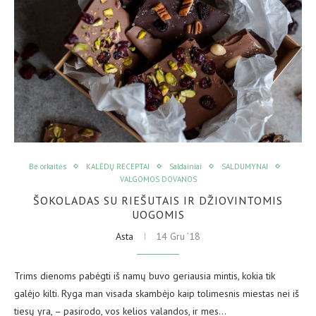
Be orkaitės
KALĖDŲ RECEPTAI
Saldainiai
SALDUMYNAI
VALGOMOS DOVANOS
ŠOKOLADAS SU RIEŠUTAIS IR DŽIOVINTOMIS
UOGOMIS
Asta
14 Gru ’18
Trims dienoms pabėgti iš namų buvo geriausia mintis, kokia tik
galėjo kilti. Ryga man visada skambėjo kaip tolimesnis miestas nei iš
tiesų yra, – pasirodo, vos kelios valandos, ir mes…