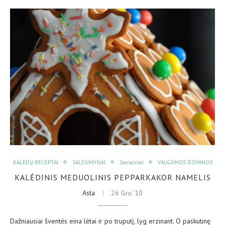
KALĖDŲ RECEPTAI
SALDUMYNAI
Sausainiai
VALGOMOS DOVANOS
KALĖDINIS MEDUOLINIS PEPPARKAKOR NAMELIS
Asta
26 Gru ’10
Dažniausiai šventės eina lėtai ir po truputį, lyg erzinant. O paskutinę