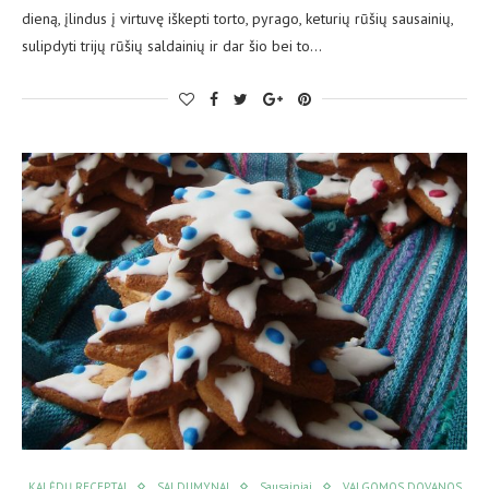
dieną, įlindus į virtuvę iškepti torto, pyrago, keturių rūšių sausainių,
sulipdyti trijų rūšių saldainių ir dar šio bei to…
KALĖDŲ RECEPTAI
SALDUMYNAI
Sausainiai
VALGOMOS DOVANOS