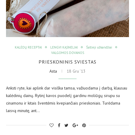
KALĖDŲ RECEPTAI
LENGVI KĄSNELIAI
Šaltieji užkandžiai
VALGOMOS DOVANOS
PRIESKONINIS SVIESTAS
Asta
18 Gru ’13
Anksti ryte, kai aplink dar visiška tamsa, važiuodama į darbą, klausau
kalėdinių dainų. Rytinį kavos puodelį gardinu moliūgų sirupu su
cinamonu ir kitais šventėmis kvepiančiais prieskoniais. Turėdama
laisvą minutę, ant…