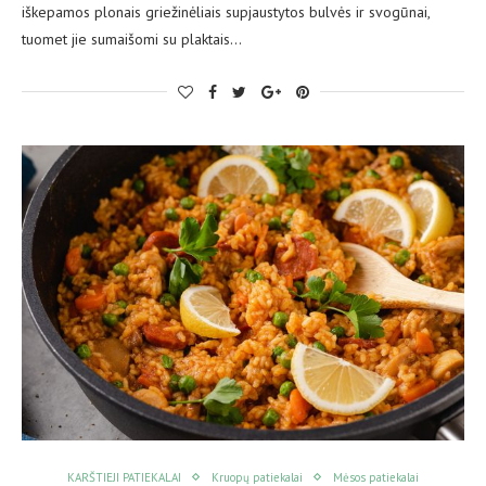
iškepamos plonais griežinėliais supjaustytos bulvės ir svogūnai,
tuomet jie sumaišomi su plaktais…
KARŠTIEJI PATIEKALAI
Kruopų patiekalai
Mėsos patiekalai