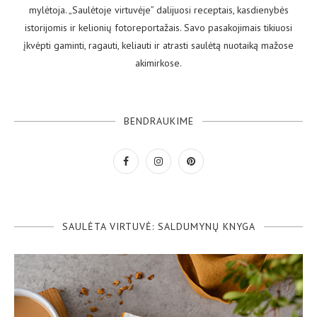
mylėtoja. „Saulėtoje virtuvėje” dalijuosi receptais, kasdienybės
istorijomis ir kelionių fotoreportažais. Savo pasakojimais tikiuosi
įkvėpti gaminti, ragauti, keliauti ir atrasti saulėtą nuotaiką mažose
akimirkose.
BENDRAUKIME
SAULĖTA VIRTUVĖ: SALDUMYNŲ KNYGA