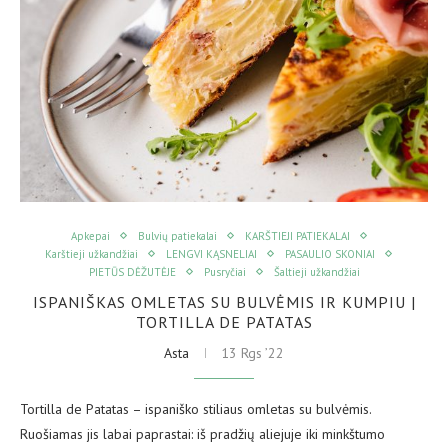
Apkepai
Bulvių patiekalai
KARŠTIEJI PATIEKALAI
Karštieji užkandžiai
LENGVI KĄSNELIAI
PASAULIO SKONIAI
PIETŪS DĖŽUTĖJE
Pusryčiai
Šaltieji užkandžiai
ISPANIŠKAS OMLETAS SU BULVĖMIS IR KUMPIU |
TORTILLA DE PATATAS
Asta
13 Rgs ’22
Tortilla de Patatas – ispaniško stiliaus omletas su bulvėmis.
Ruošiamas jis labai paprastai: iš pradžių aliejuje iki minkštumo