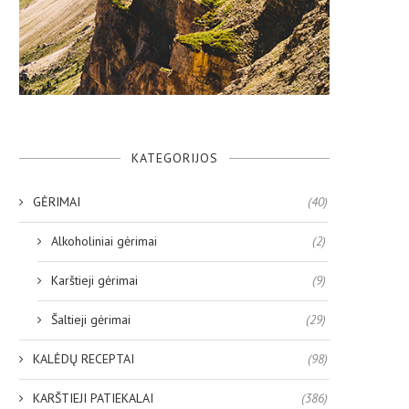
KATEGORIJOS
GĖRIMAI
(40)
Alkoholiniai gėrimai
(2)
Karštieji gėrimai
(9)
Šaltieji gėrimai
(29)
KALĖDŲ RECEPTAI
(98)
KARŠTIEJI PATIEKALAI
(386)