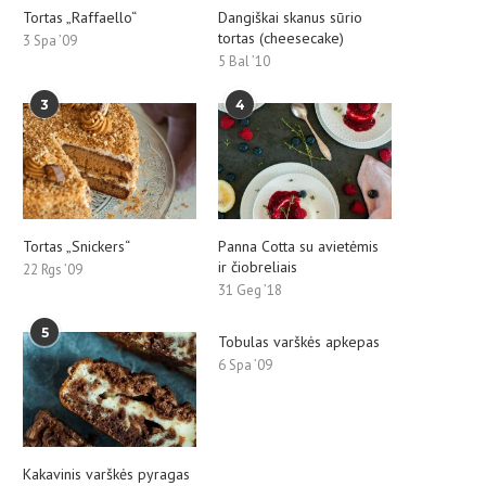
Tortas „Raffaello“
Dangiškai skanus sūrio
tortas (cheesecake)
3 Spa ’09
5 Bal ’10
3
4
Tortas „Snickers“
Panna Cotta su avietėmis
ir čiobreliais
22 Rgs ’09
31 Geg ’18
5
Tobulas varškės apkepas
6 Spa ’09
Kakavinis varškės pyragas