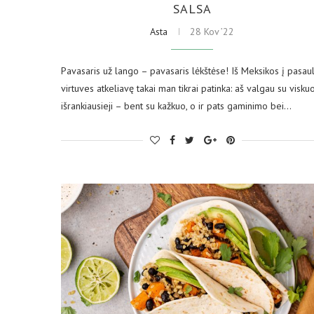
SALSA
Asta
28 Kov ’22
Pavasaris už lango – pavasaris lėkštėse! Iš Meksikos į pasau
virtuves atkeliavę takai man tikrai patinka: aš valgau su viskuo
išrankiausieji – bent su kažkuo, o ir pats gaminimo bei…