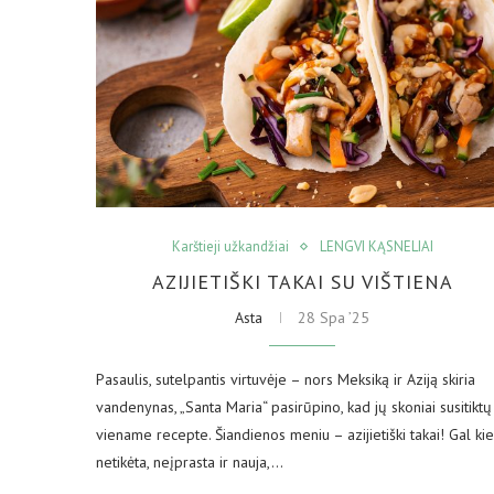
Karštieji užkandžiai
LENGVI KĄSNELIAI
AZIJIETIŠKI TAKAI SU VIŠTIENA
Asta
28 Spa ’25
Pasaulis, sutelpantis virtuvėje – nors Meksiką ir Aziją skiria
vandenynas, „Santa Maria“ pasirūpino, kad jų skoniai susitiktų
viename recepte. Šiandienos meniu – azijietiški takai! Gal ki
netikėta, neįprasta ir nauja,…