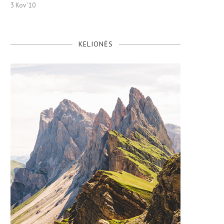
3 Kov ’10
KELIONĖS