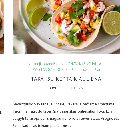
Karštieji užkandžiai
LENGVI KĄSNELIAI
MAISTAS GAMTOJE
Šaltieji užkandžiai
TAKAI SU KEPTA KIAULIENA
Asta
21 Bal ’23
Savaitgalis? Savaitgalis! Ir takų vakarėlis pačiame smagume!
Takai man atrodo labai (pa)vasariškas patiekalas. Toks, kurį
ek
valgyti terasoje dar smagiau nei prie virtuvės stalo. Prognozės
žada, kad oras tokiam planui bus…