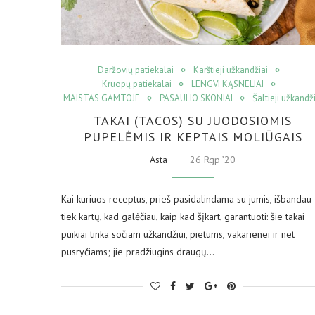
Daržovių patiekalai
Karštieji užkandžiai
Kruopų patiekalai
LENGVI KĄSNELIAI
MAISTAS GAMTOJE
PASAULIO SKONIAI
Šaltieji užkandž
TAKAI (TACOS) SU JUODOSIOMIS
PUPELĖMIS IR KEPTAIS MOLIŪGAIS
Asta
26 Rgp ’20
Kai kuriuos receptus, prieš pasidalindama su jumis, išbandau
tiek kartų, kad galėčiau, kaip kad šįkart, garantuoti: šie takai
puikiai tinka sočiam užkandžiui, pietums, vakarienei ir net
pusryčiams; jie pradžiugins draugų…