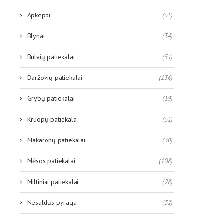
Apkepai
(55)
Blynai
(34)
Bulvių patiekalai
(51)
Daržovių patiekalai
(136)
Grybų patiekalai
(19)
Kruopų patiekalai
(51)
Makaronų patiekalai
(30)
Mėsos patiekalai
(108)
Miltiniai patiekalai
(28)
Nesaldūs pyragai
(32)