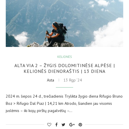
KELIONĖS
ALTA VIA 2 – ŽYGIS DOLOMITINĖSE ALPĖSE |
KELIONĖS DIENORAŠTIS | 13 DIENA
Asta
13 Rgp ’24
2024 m. liepos 24 d., trečiadienis Trylikta žygio diena Rifugio Bruno
Boz > Rifugio Dal Piaz | 14,21 km Atrodo, šiandien jau visomis
juslėmis – iki kojų pirštų pagalvėlių –…