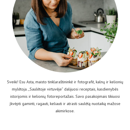
Sveiki! Esu Asta, maisto tinklaraštininkė ir fotografė, kalnų ir kelionių
mylėtoja. „Saulėtoje virtuvėje” dalijuosi receptais, kasdienybės
istorijomis ir kelionių fotoreportažais. Savo pasakojimais tikiuosi
įkvėpti gaminti, ragauti, keliauti ir atrasti saulėtą nuotaiką mažose
akimirkose.