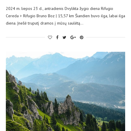
2024 m. liepos 23 d., antradienis Dvylikta žygio diena Rifugio
Cereda > Rifugio Bruno Boz | 15,57 km Šiandien buvo ilga, labai ilga
diena. Įnešė truputį dramos į mūsų saulėtą…