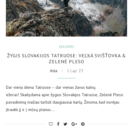
KELIONĖS
ŽYGIS SLOVAKIJOS TATRUOSE: VEĽKÁ SVIŠŤOVKA &
ZELENÉ PLESO
Asta
1 Lap ’23
Dar viena diena Tatruose – dar vienas žavus kalnų
ežeras! Skaitydama apie žygius Slovakijos Tatruose, Zelené Pleso
pavadinimą mačiau turbūt daugiausiai kartų. Žinoma, kad norėjau
įtraukti jį ir į mūsų planus.…