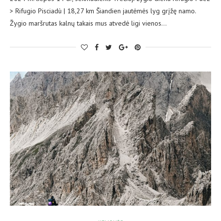
> Rifugio Pisciadù | 18,27 km Šiandien jautėmės lyg grįžę namo.
Žygio maršrutas kalnų takais mus atvedė ligi vienos…