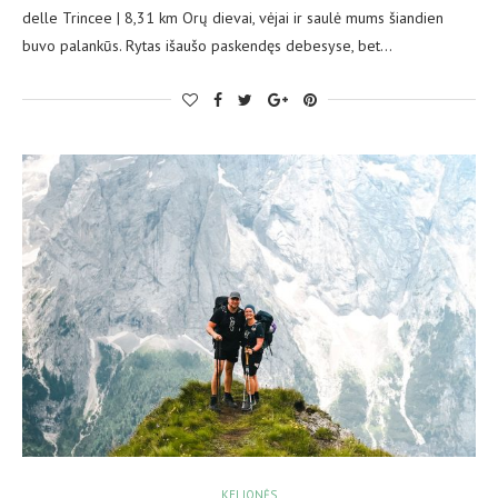
delle Trincee | 8,31 km Orų dievai, vėjai ir saulė mums šiandien
buvo palankūs. Rytas išaušo paskendęs debesyse, bet…
KELIONĖS