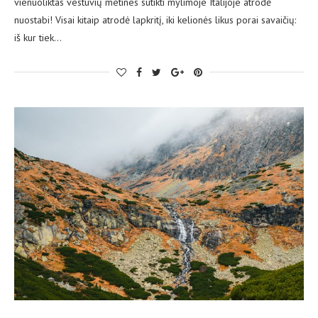
vienuoliktas vestuvių metines sutikti mylimoje Italijoje atrodė
nuostabi! Visai kitaip atrodė lapkritį, iki kelionės likus porai savaičių:
iš kur tiek…