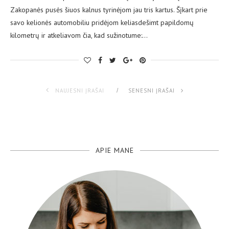
Zakopanės pusės šiuos kalnus tyrinėjom jau tris kartus. Šįkart prie
savo kelionės automobiliu pridėjom keliasdešimt papildomų
kilometrų ir atkeliavom čia, kad sužinotume:…
NAUJESNI ĮRAŠAI
SENESNI ĮRAŠAI
APIE MANE