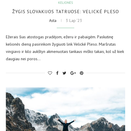
KELIONĖS
ŽYGIS SLOVAKIJOS TATRUOSE: VELICKÉ PLESO
Asta
3 Lap ’23
Ežerais šias atostogas pradėjom, ežeru ir pabaigėm. Paskutinę
kelionės dieną pasirinkom žygiuoti link Velické Pleso. Maršrutas
vingiavo ir kilo aukštyn akmenuotais tankaus miško takais, kol už kiek
daugiau nei poros…