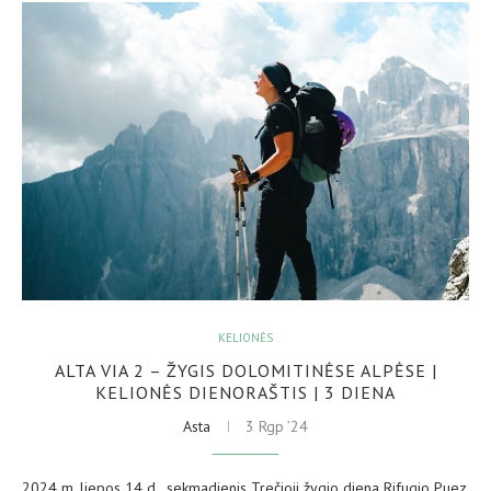
KELIONĖS
ALTA VIA 2 – ŽYGIS DOLOMITINĖSE ALPĖSE |
KELIONĖS DIENORAŠTIS | 3 DIENA
Asta
3 Rgp ’24
2024 m. liepos 14 d., sekmadienis Trečioji žygio diena Rifugio Puez