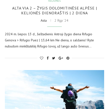
KELIONĖS
ALTA VIA 2 – ŽYGIS DOLOMITINĖSE ALPĖSE |
KELIONĖS DIENORAŠTIS | 2 DIENA
Asta
2 Rgp ’24
2024 m. liepos 13 d., šeštadienis Antroji žygio diena Rifugio
Genova > Rifugio Puez | 13,64 km Ne diena, o saldainis! Ryte
nubudom minkštutėlėj Rifugio lovoj, už lango aušo šviesus…