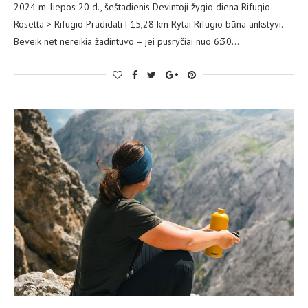
2024 m. liepos 20 d., šeštadienis Devintoji žygio diena Rifugio
Rosetta > Rifugio Pradidali | 15,28 km Rytai Rifugio būna ankstyvi.
Beveik net nereikia žadintuvo – jei pusryčiai nuo 6:30…