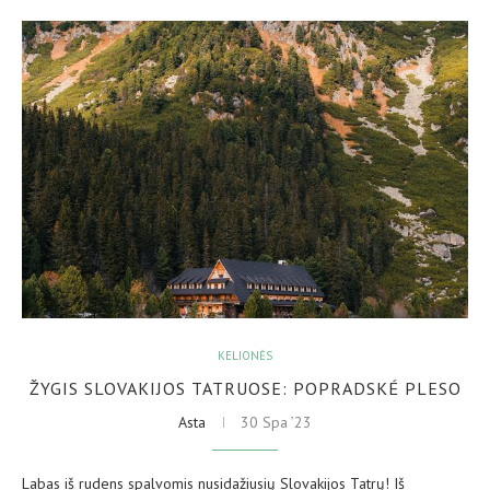
KELIONĖS
ŽYGIS SLOVAKIJOS TATRUOSE: POPRADSKÉ PLESO
Asta
30 Spa ’23
Labas iš rudens spalvomis nusidažiusių Slovakijos Tatrų! Iš