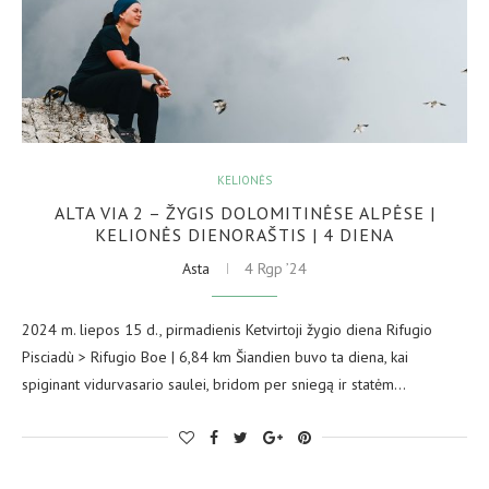
KELIONĖS
ALTA VIA 2 – ŽYGIS DOLOMITINĖSE ALPĖSE |
KELIONĖS DIENORAŠTIS | 4 DIENA
Asta
4 Rgp ’24
2024 m. liepos 15 d., pirmadienis Ketvirtoji žygio diena Rifugio
Pisciadù > Rifugio Boe | 6,84 km Šiandien buvo ta diena, kai
spiginant vidurvasario saulei, bridom per sniegą ir statėm…