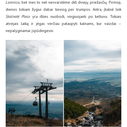
Lomnica
, bet mes to net nesvarstėme dėl dviejų priežasčių. Pirmoji,
dienos tokiam žygiui dabar tiesiog per trumpos. Antra, įkalnė link
Skalnaté Pleso
yra išties nuobodi, vingiuojanti po keltuvu. Tokiais
atvejais laiką ir jėgas verčiau pataupyti kalnams, kur vaizdai –
nepalyginamai įspūdingesni.