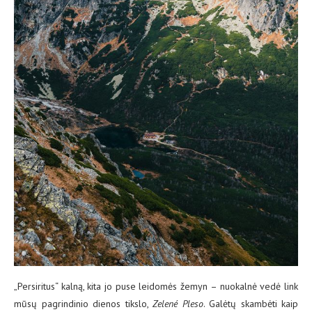
„Persiritus“ kalną, kita jo puse leidomės žemyn – nuokalnė vedė link
mūsų pagrindinio dienos tikslo,
Zelené Pleso
. Galėtų skambėti kaip