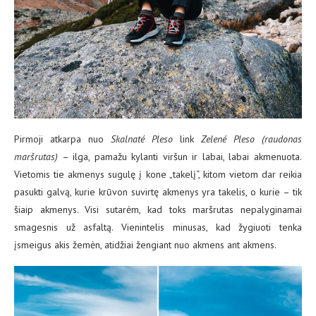
Pirmoji atkarpa nuo
Skalnaté Pleso
link
Zelené Pleso (raudonas
maršrutas)
– ilga, pamažu kylanti viršun ir labai, labai akmenuota.
Vietomis tie akmenys sugulę į kone „takelį“, kitom vietom dar reikia
pasukti galvą, kurie krūvon suvirtę akmenys yra takelis, o kurie – tik
šiaip akmenys. Visi sutarėm, kad toks maršrutas nepalyginamai
smagesnis už asfaltą. Vienintelis minusas, kad žygiuoti tenka
įsmeigus akis žemėn, atidžiai žengiant nuo akmens ant akmens.