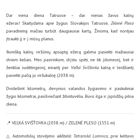
Dar viena diena Tatruose – dar vienas žavus kalnų
ežeras! Skaitydama apie žygius Slovakijos Tatruose,
Zelené Pleso
pavadinimą mačiau turbūt daugiausiai kartų. Žinoma, kad norėjau
įtraukti jį ir į mūsų planus.
Ikonišką kalnų viršūnių apsuptą ežerą galima pasiekti mažiausiai
dviem keliais. Mes pasirinkom, drįstu spėti, ne tik įdomesnį, bet ir
ženkliai sudėtingesnį, einantį per
Veľká Svišťovka
kalną ir leidžiantį
pasiekti pačią jo viršukalnę (2038 m).
Dvidešimt kilometrų, devynios valandos žygiavimo ir paskutiniai
žygio kilometrai, pasišviečiant žibintuvėliu. Buvo ilga ir įspūdžių pilna
diena.
📍 VEĽKÁ SVIŠŤOVKA (2038 m) / ZELENÉ PLESO (1551 m)
△ Automobilių stovėjimo aikštelė:
Tatranská Lomnica
, prie keltuvo