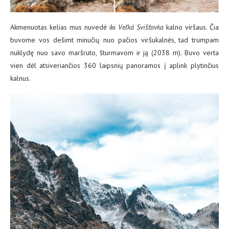
Akmenuotas kelias mus nuvedė iki
Veľká Svišťovka
kalno viršaus. Čia
buvome vos dešimt minučių nuo pačios viršukalnės, tad trumpam
nuklydę nuo savo maršruto, šturmavom ir ją (2038 m). Buvo verta
vien dėl atsiveriančios 360 laipsnių panoramos į aplink plytinčius
kalnus.