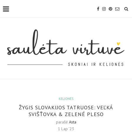
KELIONĖS
ŽYGIS SLOVAKIJOS TATRUOSE: VEĽKÁ
SVIŠŤOVKA & ZELENÉ PLESO
parašė
Asta
1 Lap ’23