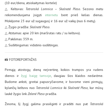
(10 eur/diena, atsiskaitymas kortele)
△ Keltuvas:
Tatranská Lomnica
–
Skalnaté Pleso
. Sezono metu
rekomenduojama įsigyti
internetu
bent prieš kelias dienas.
Mokėjome 23 eur už sugaugusį ir 16 eur už vaiką (nuo 6 metų).
△ Žygio pradžia:
Skalnaté Pleso
.
△ Atstumas: apie 20 km (maršrutas ratu / su keltuvu).
△ Pakilimas: 359 m.
△ Sudėtingumas: vidutinis-sudėtingas.
📸 FOTOREPORTAŽAS
Pirmąją atostogų dieną neįvertinę, kokios trumpos yra rudens
dienos ir
žygį baigę tamsoje
, daugiau šios klaidos nedarėme.
Budome anksti, greitai papusryčiavome, ir buvome vieni pirmųjų,
kylančių keltuvu nuo
Tatranská Lomnica
iki
Skalnaté Pleso
, kur mūsų
laukė žygio link
Zelené Pleso
pradžia.
Žinoma, šį žygį galima prasiilginti ir pradėti nuo pat
Tatranská