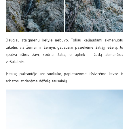
Daugiau staigmenų kelyje nebuvo. Toliau keliaudami akmenuotu
takeliu, vis žemyn ir žemyn, galiausiai pasiekėme žaliąjį ežerą. Jo
spalva išties žavi, sodriai žalia, o aplink – žadą atimančios
viršukalnės.
Įsitaisę pakrantėje ant suoliuko, papietavome, išsivirėme kavos ir
arbatos, atidarėme dėželę sausainių.