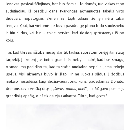
lengvas pasivaikščiojimas, bet kuo žemiau leidomės, tuo viskas tapo
sudėtingiau. Iš pradžių gana tvarkingas akmenuotas takelis virto
dideliais, nepatogiais akmenimis. Lipti tokiais žemyn nėra labai
lengva. Ypač, kai vietomis jie buvo pasidengę plonu ledu sluoksneliu
ir itin slidūs, kai kur – tokie netvirti, kad tiesiog sprūstantys iš po
kojų.
Tai, kad tikrasis iššūkis mūsų dar tik laukia, supratom priėję itin statų
tarpeklį. Į akmenį įtvirtintos grandinės nebyliai sakė, kad bus smagu,
o smagumą padidino tai, kad ta stačia nuokalne nepaliaujamai tekėjo
upelis. Visi akmenys buvo ir šlapi, ir ne juokais slidūs. Į žodžius
niekaip nesudėsiu, kaip didžiavausi Joriu, kuris, padedamas Donato,
demonstravo visišką drąsą.
„Geras, mama, ane?“
, – džiūgavo pasiekęs
grandinių apačią, o aš tik galėjau atkartot. Tikrai, kad
geras!