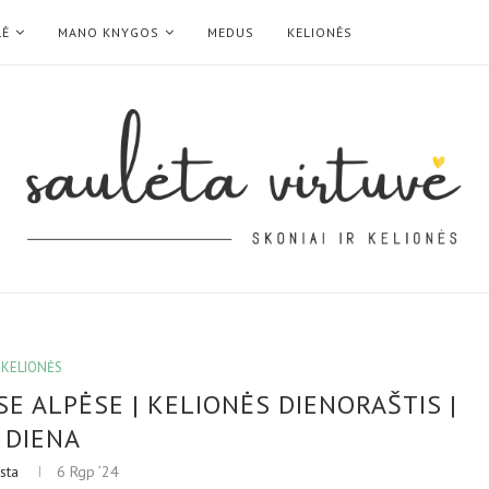
LĖ
MANO KNYGOS
MEDUS
KELIONĖS
KELIONĖS
SE ALPĖSE | KELIONĖS DIENORAŠTIS |
 DIENA
sta
6 Rgp ’24