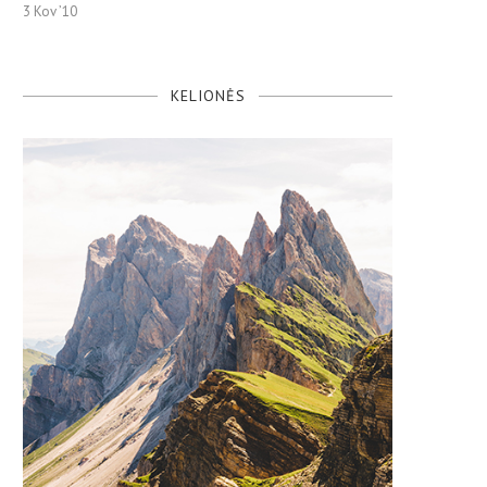
3 Kov ’10
KELIONĖS