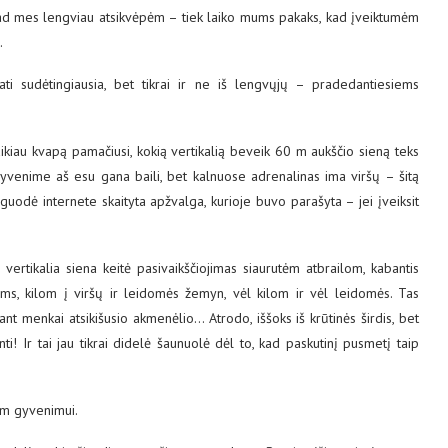
tad mes lengviau atsikvėpėm – tiek laiko mums pakaks, kad įveiktumėm
.
ti sudėtingiausia, bet tikrai ir ne iš lengvųjų – pradedantiesiems
aikiau kvapą pamačiusi, kokią vertikalią beveik 60 m aukščio sieną teks
u: gyvenime aš esu gana baili, bet kalnuose adrenalinas ima viršų – šitą
isai guodė internete skaityta apžvalga, kurioje buvo parašyta – jei įveiksit
vertikalia siena keitė pasivaikščiojimas siaurutėm atbrailom, kabantis
inams, kilom į viršų ir leidomės žemyn, vėl kilom ir vėl leidomės. Tas
ik ant menkai atsikišusio akmenėlio… Atrodo, iššoks iš krūtinės širdis, bet
linti! Ir tai jau tikrai didelė šaunuolė dėl to, kad paskutinį pusmetį taip
sam gyvenimui.