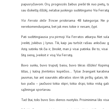
papusryčiavom. Orų prognozės žaibus piešė tik nuo pietų, 
sau išsikeltą iššūkį, nelabai juokingo sudėtingumo Via Ferratą
Via Ferrata delle Trincee
priskiriama 4B kategorijai. Ne pa
nerekomenduojama, bet juk mes tokie ir nesam,
šypt
.
Pati sudėtingiausia yra pirmoji Via Ferratos atkarpa. Net sul
įveikti, įsikibus į lynus. Tik, kaip jau turbūt rašiau anksčia
Astą sutinku tik čia ir, žinokit, man ji visai patinka. Be to, v
šitą sieną, įveiksit ir visą Via Ferratą.
Buvo sunku, buvo truputį baisu, buvo tikras iššūkis! Kopimą 
tiltas, į kalną įtvirtintos kopėčios… Tyliai žvangant karab
jausmas, kai ant siaurutės atbrailos stovi tik pirštų galais, t
tuo pačiu – jaučiuosi tokia stipri, tokia drąsi, tokia viską ga
sąžiningai sportavau.
Tad štai, toks buvo šios dienos nuotykis. Prisiminimai liks vi