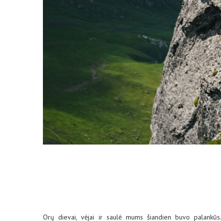
Orų dievai, vėjai ir saulė mums šiandien buvo palankūs. 