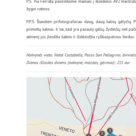
P.S. Via Ferratą pasirinkome mainais į klasikinio
AV2
maršruto
žygio rutinos.
P.P.S. Šiandien prifotografavau daug, daug kalnų gėlyčių. Pa
primintų kalnus. Ir tai, kad yra pasauly gėlių, žydinčių net pa
akmenį jos įleidžia šaknis ir išskleidžia ryškiaspalvius žiedus.
Nakvynės vieta: Hotel Costabella, Passo San Pellegrino, dviviet
Dienos išlaidos dviems (nakvynė, maistas, gėrimai): 211 eur