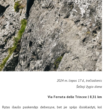
2024 m. liepos 17 d., trečiadienis
Šeštoji žygio diena
Via Ferrata delle Trincee | 8,31 km
Rytas išaušo paskendęs debesyse, bet jie spėjo išsisklaidyti, kol