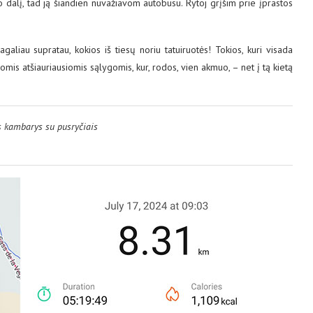
 dalį, tad ją šiandien nuvažiavom autobusu. Rytoj grįšim prie įprastos
galiau supratau, kokios iš tiesų noriu tatuiruotės! Tokios, kuri visada
čiomis atšiauriausiomis sąlygomis, kur, rodos, vien akmuo, – net į tą kietą
is kambarys su pusryčiais