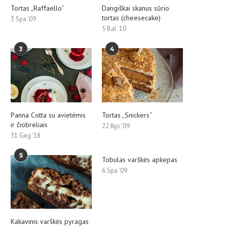
Tortas „Raffaello“
Dangiškai skanus sūrio
tortas (cheesecake)
3 Spa ’09
5 Bal ’10
3
4
Panna Cotta su avietėmis
Tortas „Snickers“
ir čiobreliais
22 Rgs ’09
31 Geg ’18
5
Tobulas varškės apkepas
6 Spa ’09
Kakavinis varškės pyragas