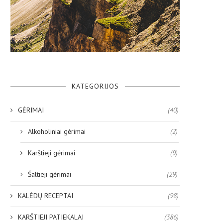
KATEGORIJOS
GĖRIMAI
(40)
Alkoholiniai gėrimai
(2)
Karštieji gėrimai
(9)
Šaltieji gėrimai
(29)
KALĖDŲ RECEPTAI
(98)
KARŠTIEJI PATIEKALAI
(386)