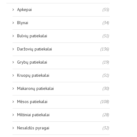
Apkepai
(55)
Blynai
(34)
Bulvių patiekalai
(51)
Daržovių patiekalai
(136)
Grybų patiekalai
(19)
Kruopų patiekalai
(51)
Makaronų patiekalai
(30)
Mėsos patiekalai
(108)
Miltiniai patiekalai
(28)
Nesaldūs pyragai
(32)