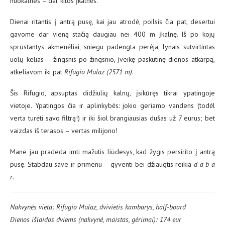
nuokalnes – dar kitos įkalnės.
Dienai ritantis į antrą pusę, kai jau atrodė, poilsis čia pat, desertui
gavome dar vieną stačią daugiau nei 400 m įkalnę. Iš po kojų
sprūstantys akmenėliai, sniegu padengta perėja, lynais sutvirtintas
uolų kelias – žingsnis po žingsnio, įveikę paskutinę dienos atkarpą,
atkeliavom iki pat
Rifugio Mulaz (2571 m)
.
Šis Rifugio, apsuptas didžiulių kalnų, įsikūręs tikrai ypatingoje
vietoje. Ypatingos čia ir aplinkybės: jokio geriamo vandens (todėl
verta turėti savo filtrą!) ir iki šiol brangiausias dušas už 7 eurus; bet
vaizdas iš terasos – vertas milijono!
Mane jau pradeda imti mažutis liūdesys, kad žygis persirito į antrą
pusę. Stabdau save ir primenu – gyventi bei džiaugtis reikia
d a b a
r
.
Nakvynės vieta: Rifugio Mulaz, dvivietis kambarys, half-board
Dienos išlaidos dviems (nakvynė, maistas, gėrimai): 174 eur