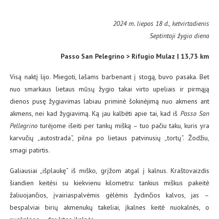
2024 m. liepos 18 d., ketvirtadienis
Septintoji žygio diena
Passo San Pelegrino > Rifugio Mulaz | 13,73 km
Visą naktį lijo. Miegoti, lašams barbenant į stogą, buvo pasaka. Bet
nuo smarkaus lietaus mūsų žygio takai virto upeliais ir pirmąją
dienos pusę žygiavimas labiau priminė šokinėjimą nuo akmens ant
akmens, nei kad žygiavimą. Ką jau kalbėti apie tai, kad iš
Passo San
Pellegrino
turėjome išeiti per tankų mišką – tuo pačiu taku, kuris yra
karvučių „autostrada“, pilna po lietaus patvinusių „tortų“. Žodžiu,
smagi patirtis.
Galiausiai „išplaukę“ iš miško, grįžom atgal į kalnus. Kraštovaizdis
šiandien keitėsi su kiekvienu kilometru: tankius miškus pakeitė
žaliuojančios, įvairiaspalvėmis gėlėmis žydinčios kalvos, jas –
bespalviai birių akmenukų takeliai, įkalnes keitė nuokalnės, o