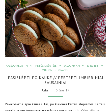
KALĖDŲ RECEPTAI
PIETŪS DĖŽUTĖJE
SALDUMYNAI
Sausainiai
VALGOMOS DOVANOS
PASISLĖPTI PO KAUKE // PERTEPTI IMBIERINIAI
SAUSAINIAI
Asta
5 Gru ’17
Pakalbėkime apie kaukes. Tas, po kuriomis kartais slepiamės. Kartais
nekaltai ir nesąmoningai, norėdami save apsaugoti. Pakalbėkime