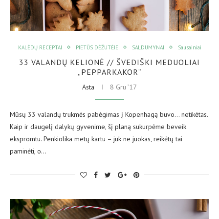
KALĖDŲ RECEPTAI
PIETŪS DĖŽUTĖJE
SALDUMYNAI
Sausainiai
33 VALANDŲ KELIONĖ // ŠVEDIŠKI MEDUOLIAI
„PEPPARKAKOR“
Asta
8 Gru ’17
Mūsų 33 valandų trukmės pabėgimas į Kopenhagą buvo… netikėtas.
Kaip ir daugelį dalykų gyvenime, šį planą sukurpėme beveik
ekspromtu. Penkiolika metų kartu – juk ne juokas, reikėtų tai
paminėti, o…