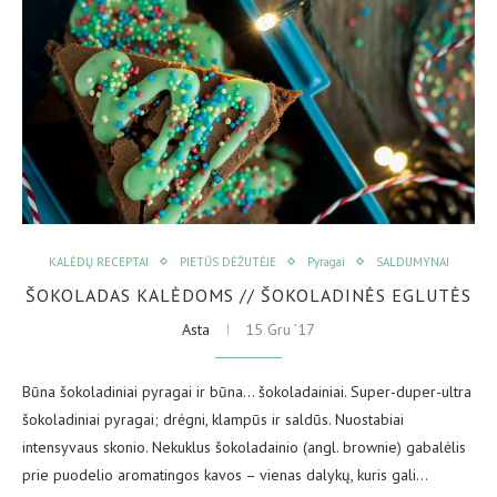
KALĖDŲ RECEPTAI
PIETŪS DĖŽUTĖJE
Pyragai
SALDUMYNAI
ŠOKOLADAS KALĖDOMS // ŠOKOLADINĖS EGLUTĖS
Asta
15 Gru ’17
Būna šokoladiniai pyragai ir būna… šokoladainiai. Super-duper-ultra
šokoladiniai pyragai; drėgni, klampūs ir saldūs. Nuostabiai
intensyvaus skonio. Nekuklus šokoladainio (angl. brownie) gabalėlis
prie puodelio aromatingos kavos – vienas dalykų, kuris gali…