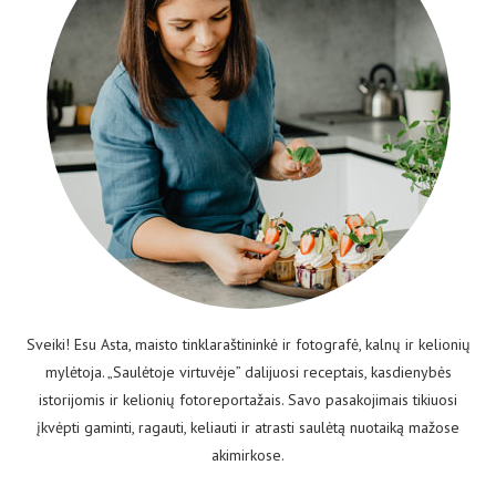
Sveiki! Esu Asta, maisto tinklaraštininkė ir fotografė, kalnų ir kelionių
mylėtoja. „Saulėtoje virtuvėje” dalijuosi receptais, kasdienybės
istorijomis ir kelionių fotoreportažais. Savo pasakojimais tikiuosi
įkvėpti gaminti, ragauti, keliauti ir atrasti saulėtą nuotaiką mažose
akimirkose.