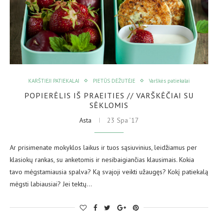
KARŠTIEJI PATIEKALAI
PIETŪS DĖŽUTĖJE
Varškės patiekalai
POPIERĖLIS IŠ PRAEITIES // VARŠKĖČIAI SU
SĖKLOMIS
Asta
23 Spa ’17
Ar prisimenate mokyklos laikus ir tuos sąsiuvinius, leidžiamus per
klasiokų rankas, su anketomis ir nesibaigiančias klausimais. Kokia
tavo mėgstamiausia spalva? Ką svajoji veikti užaugęs? Kokį patiekalą
mėgsti labiausiai? Jei tektų…