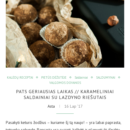
KALĖDŲ RECEPTAI
PIETŪS DĖŽUTĖJE
Saldainiai
SALDUMYNAI
VALGOMOS DOVANOS
PATS GERIAUSIAS LAIKAS // KARAMELINIAI
SALDAINIAI SU LAZDYNO RIEŠUTAIS
Asta
16 Lap ’17
Pasakyti keturis žodžius – kuriame šį tą naujo! – yra labai paprasta,
tetrunka sekundę. Paprasta yra svajoti, kalbėti ir planuoti iki išnaktų,