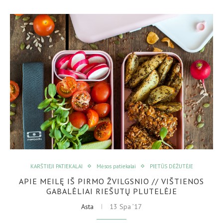
KARŠTIEJI PATIEKALAI
Mėsos patiekalai
PIETŪS DĖŽUTĖJE
APIE MEILĘ IŠ PIRMO ŽVILGSNIO // VIŠTIENOS
GABALĖLIAI RIEŠUTŲ PLUTELĖJE
Asta
13 Spa ’17