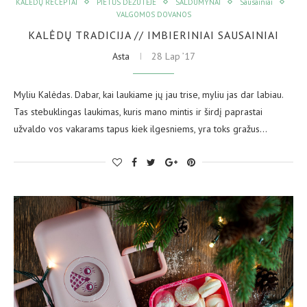
KALĖDŲ RECEPTAI
PIETŪS DĖŽUTĖJE
SALDUMYNAI
Sausainiai
VALGOMOS DOVANOS
KALĖDŲ TRADICIJA // IMBIERINIAI SAUSAINIAI
Asta
28 Lap ’17
Myliu Kalėdas. Dabar, kai laukiame jų jau trise, myliu jas dar labiau.
Tas stebuklingas laukimas, kuris mano mintis ir širdį paprastai
užvaldo vos vakarams tapus kiek ilgesniems, yra toks gražus…