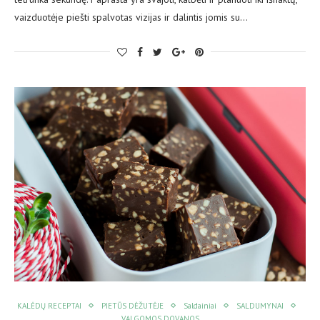
vaizduotėje piešti spalvotas vizijas ir dalintis jomis su…
KALĖDŲ RECEPTAI
PIETŪS DĖŽUTĖJE
Saldainiai
SALDUMYNAI
VALGOMOS DOVANOS