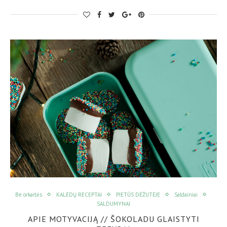
Be orkaitės
KALĖDŲ RECEPTAI
PIETŪS DĖŽUTĖJE
Saldainiai
SALDUMYNAI
APIE MOTYVACIJĄ // ŠOKOLADU GLAISTYTI