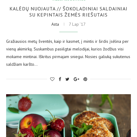
KALĖDŲ NUOJAUTA // ŠOKOLADINIAI SALDAINIAI
SU KEPINTAIS ŽEMĖS RIEŠUTAIS
Asta
7 Lap ’17
Gražiausios metų šventės, kaip ir kasmet, į mintis ir širdis įsėlina per
vieną akimirką. Suskambus pasiilgtai melodijai, kurios žodžius visi
mokame mintinai. Iškritus pirmajam sniegui. Nosies galiuką sukutenus
saldžiam karšto…