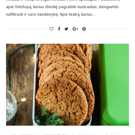
apie fotošopą, kuriuo išmokę pagražinti nuotraukas, stengiamės
nufiltruoti ir savo kasdienybę. Apie teatrą, kuriuo…