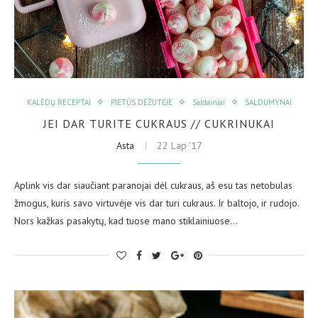
KALĖDŲ RECEPTAI
PIETŪS DĖŽUTĖJE
Saldainiai
SALDUMYNAI
JEI DAR TURITE CUKRAUS // CUKRINUKAI
Asta
22 Lap ’17
Aplink vis dar siaučiant paranojai dėl cukraus, aš esu tas netobulas
žmogus, kuris savo virtuvėje vis dar turi cukraus. Ir baltojo, ir rudojo.
Nors kažkas pasakytų, kad tuose mano stiklainiuose…