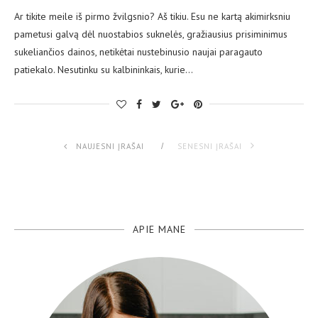
Ar tikite meile iš pirmo žvilgsnio? Aš tikiu. Esu ne kartą akimirksniu
pametusi galvą dėl nuostabios suknelės, gražiausius prisiminimus
sukeliančios dainos, netikėtai nustebinusio naujai paragauto
patiekalo. Nesutinku su kalbininkais, kurie…
NAUJESNI ĮRAŠAI
SENESNI ĮRAŠAI
APIE MANE