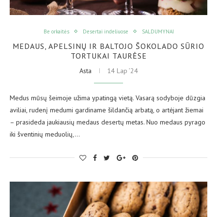
Be orkaitės
Desertai indeliuose
SALDUMYNAI
MEDAUS, APELSINŲ IR BALTOJO ŠOKOLADO SŪRIO
TORTUKAI TAURĖSE
Asta
14 Lap ’24
Medus mūsų šeimoje užima ypatingą vietą. Vasarą sodyboje dūzgia
aviliai, rudenį medumi gardiname šildančią arbatą, o artėjant žiemai
– prasideda jaukiausių medaus desertų metas. Nuo medaus pyrago
iki šventinių meduolių,…