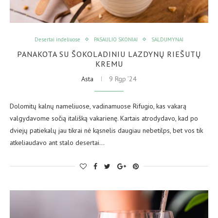
Desertai indeliuose
PASAULIO SKONIAI
SALDUMYNAI
PANAKOTA SU ŠOKOLADINIU LAZDYNŲ RIEŠUTŲ
KREMU
Asta
9 Rgp ’24
Dolomitų kalnų nameliuose, vadinamuose Rifugio, kas vakarą
valgydavome sočią itališką vakarienę. Kartais atrodydavo, kad po
dviejų patiekalų jau tikrai nė kąsnelis daugiau nebetilps, bet vos tik
atkeliaudavo ant stalo desertai…