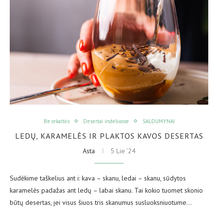
Be orkaitės
Desertai indeliuose
SALDUMYNAI
LEDŲ, KARAMELĖS IR PLAKTOS KAVOS DESERTAS
Asta
5 Lie ’24
Sudėkime taškelius ant i: kava – skanu, ledai – skanu, sūdytos
karamelės padažas ant ledų – labai skanu. Tai kokio tuomet skonio
būtų desertas, jei visus šiuos tris skanumus susluoksniuotume…