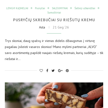
LENGVI KĄSNELIAI
Pusryčiai
SALDUMYNAI
Šaltieji užkandžiai
Sumuštiniai
PUSRYČIŲ SKREBUČIAI SU RIEŠUTŲ KREMU
Asta
21 Geg ’26
Trys skoniai, daug spalvų ir vienas didelis džiaugsmas į virtuvę
pagaliau įsileisti vasaros skonius! Mano mylimi partneriai „ALVO“
savo asortimentą papildė naujais riešutų kremais, kurių sudėtyje – tik
riešutai ir…