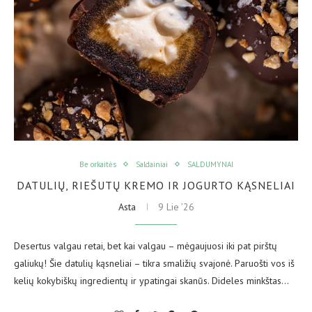
Be orkaitės
Saldainiai
SALDUMYNAI
DATULIŲ, RIEŠUTŲ KREMO IR JOGURTO KĄSNELIAI
Asta
9 Lie ’26
Desertus valgau retai, bet kai valgau – mėgaujuosi iki pat pirštų
galiukų! Šie datulių kąsneliai – tikra smaližių svajonė. Paruošti vos iš
kelių kokybiškų ingredientų ir ypatingai skanūs. Dideles minkštas…