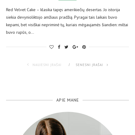
Red Velvet Cake – klasika tapęs amerikiečių desertas. Jo istorija
siekia devynioliktojo amžiaus pradžią. Pyragai tais laikais buvo
kepami, bet visiškai nepriminė tų, kuriais mėgaujamės šiandien: miltai
buvo rupūs, o…
NAUJESNI ĮRAŠAI
SENESNI ĮRAŠAI
APIE MANE