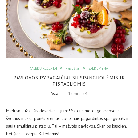
KALĖDŲ RECEPTAI
Pyragėliai
SALDUMYNAI
PAVLOVOS PYRAGAIČIAI SU SPANGUOLĖMIS IR
PISTACIJOMIS
Asta
12 Gru ’24
Mieli smaližiai, šis desertas – jums! Saldus morengo krepšelis,
švelnus maskarponės kremas, apelsinais pagardintos spanguolės ir
sauja smulkintų pistacijų. Tai – mažutės pavlovos. Skanios kasdien,
bet šios – kvepia Kalėdomis!…