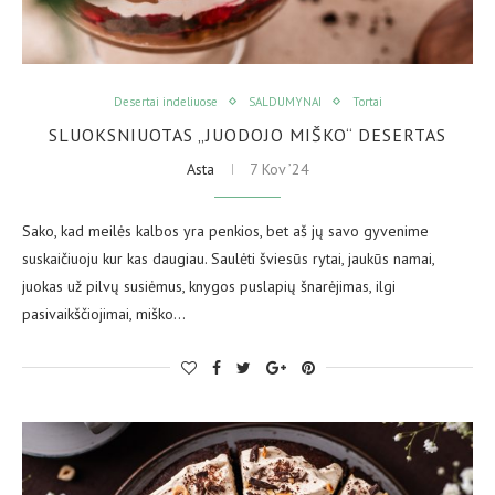
Desertai indeliuose
SALDUMYNAI
Tortai
SLUOKSNIUOTAS „JUODOJO MIŠKO“ DESERTAS
Asta
7 Kov ’24
Sako, kad meilės kalbos yra penkios, bet aš jų savo gyvenime
suskaičiuoju kur kas daugiau. Saulėti šviesūs rytai, jaukūs namai,
juokas už pilvų susiėmus, knygos puslapių šnarėjimas, ilgi
pasivaikščiojimai, miško…