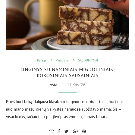
Pyragai
Pyragėliai
SALDUMYNAI
TINGINYS SU NAMINIAIS MIGDOLINIAIS-
KOKOSINIAIS SAUSAINIAIS
Asta
17 Kov ’26
Prieš kurį laiką dalijausi klasikinio tinginio receptu – tokiu, kurį dar
nuo mano mažų dienų vaikystės namuose ruošdavo mama. Šis –
visai kitoks, tačiau taip pat įkvėptas žmonių, kuriais labai…