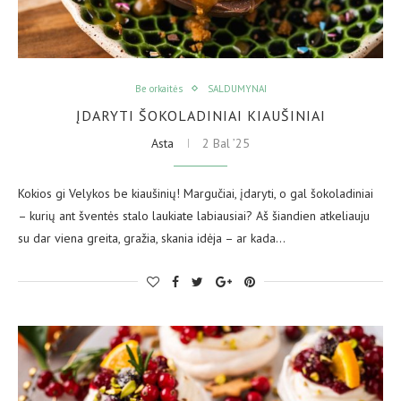
Be orkaitės
SALDUMYNAI
ĮDARYTI ŠOKOLADINIAI KIAUŠINIAI
Asta
2 Bal ’25
Kokios gi Velykos be kiaušinių! Margučiai, įdaryti, o gal šokoladiniai
– kurių ant šventės stalo laukiate labiausiai? Aš šiandien atkeliauju
su dar viena greita, gražia, skania idėja – ar kada…