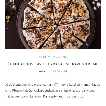
Pyragai
SALDUMYNAI
ŠOKOLADINIS KAVOS PYRAGAS SU KAVOS KREMU
Asta
23 Vas ’24
„Kiek dienų liko iki pavasario, mama?“ – kone kasdien manęs klausia
Joris. Plojam katučių kaskart, suskaičiavę ir įsitikinę, kad dar viena
mažiau nei buvo likę vakar. Dar septynios, ir perversim…