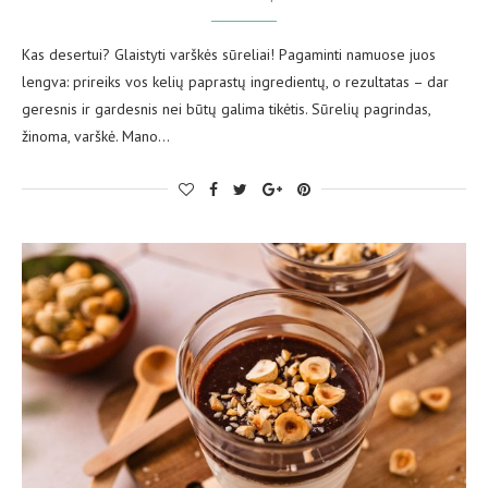
Kas desertui? Glaistyti varškės sūreliai! Pagaminti namuose juos
lengva: prireiks vos kelių paprastų ingredientų, o rezultatas – dar
geresnis ir gardesnis nei būtų galima tikėtis. Sūrelių pagrindas,
žinoma, varškė. Mano…