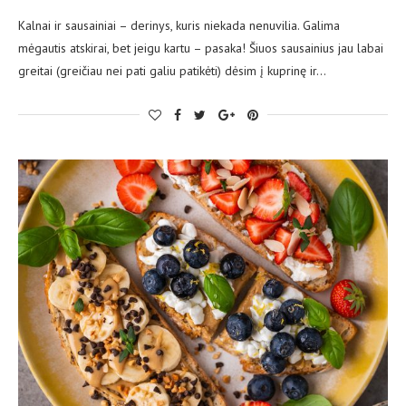
Kalnai ir sausainiai – derinys, kuris niekada nenuvilia. Galima
mėgautis atskirai, bet jeigu kartu – pasaka! Šiuos sausainius jau labai
greitai (greičiau nei pati galiu patikėti) dėsim į kuprinę ir…