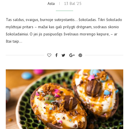
Asta
13 Bal ’25
Tas saldus, svaigus, burnoje sutirpstantis… šokoladas. Tikri šokolado
mylėtojai pritars – mažai kas gali prilygti drėgnam, sodraus skonio
šokoladainiui. O jei jis pasipuošęs švelnaus morengo kepure, – ar
štai taip…