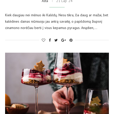
Asta
21 Lap ’24
Kiek daugiau nei mėnuo iki Kalėdų. Nesu tikra, čia daug ar mažai, bet
kalėdines dainas niūniuoju jau antrą savaitę, o papildomą žiupsnį
cinamono norėčiau berti į visus kepamus pyragus. Anądien,…