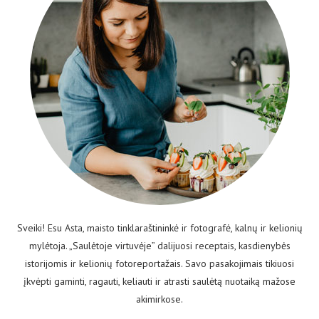
Sveiki! Esu Asta, maisto tinklaraštininkė ir fotografė, kalnų ir kelionių
mylėtoja. „Saulėtoje virtuvėje” dalijuosi receptais, kasdienybės
istorijomis ir kelionių fotoreportažais. Savo pasakojimais tikiuosi
įkvėpti gaminti, ragauti, keliauti ir atrasti saulėtą nuotaiką mažose
akimirkose.