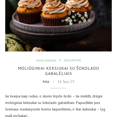
Keksai, keksiukai
SALDUMYNAI
MOLIŪGINIAI KEKSIUKAI SU ŠOKOLADO
GABALĖLIAIS
Asta
16 Spa ’25
Jie kvepia kaip ruduo, o skonis tirpdo širdis – tai minkšti, drėgni
moliūginiai keksiukai su šokolado gabalėliais. Papuoškite juos
švelnaus maskarponės kremo kepurėlėmis, ir štai: keksiukai – lyg
maži torčiukai!…