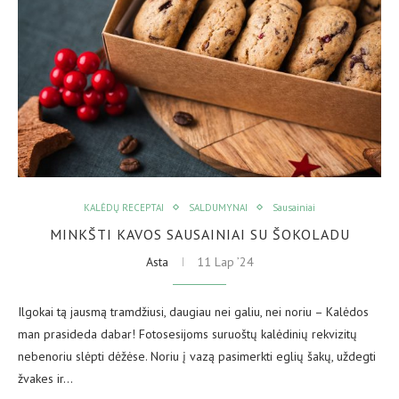
KALĖDŲ RECEPTAI
SALDUMYNAI
Sausainiai
MINKŠTI KAVOS SAUSAINIAI SU ŠOKOLADU
Asta
11 Lap ’24
Ilgokai tą jausmą tramdžiusi, daugiau nei galiu, nei noriu – Kalėdos
man prasideda dabar! Fotosesijoms suruoštų kalėdinių rekvizitų
nebenoriu slėpti dėžėse. Noriu į vazą pasimerkti eglių šakų, uždegti
žvakes ir…