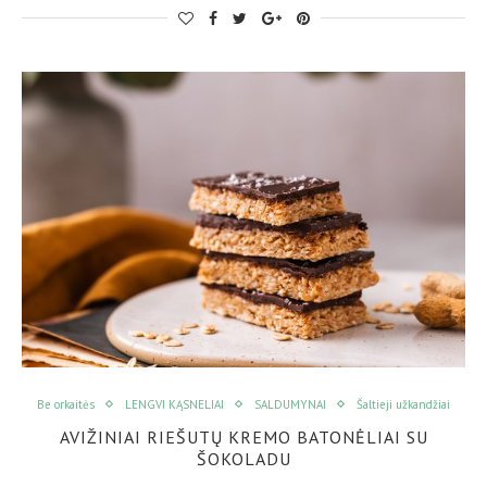
Be orkaitės
LENGVI KĄSNELIAI
SALDUMYNAI
Šaltieji užkandžiai
AVIŽINIAI RIEŠUTŲ KREMO BATONĖLIAI SU
ŠOKOLADU