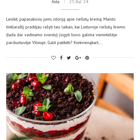
Asta
25 Bal ’24
Leiskit, papasakosiu jums istoriją apie riešutų kremą. Maisto
tinklaraštį pradėjau rašyti tais laikais, kai Lietuvoje riešutų kremo
(tada dar vadinamo sviestu) įsigyti buvo galima vienintelėje
parduotuvėje Vilniuje. Galit patikėti? Kiekvienąkart…