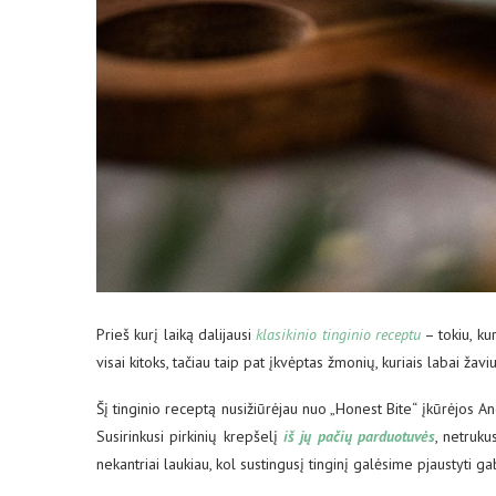
Prieš kurį laiką dalijausi
klasikinio tinginio receptu
– tokiu, k
visai kitoks, tačiau taip pat įkvėptas žmonių, kuriais labai žaviu
Šį tinginio receptą nusižiūrėjau nuo „Honest Bite“ įkūrėjos An
Susirinkusi pirkinių krepšelį
iš jų pačių parduotuvės
, netruku
nekantriai laukiau, kol sustingusį tinginį galėsime pjaustyti gab