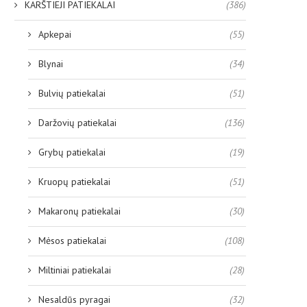
KARŠTIEJI PATIEKALAI
(386)
Apkepai
(55)
Blynai
(34)
Bulvių patiekalai
(51)
Daržovių patiekalai
(136)
Grybų patiekalai
(19)
Kruopų patiekalai
(51)
Makaronų patiekalai
(30)
Mėsos patiekalai
(108)
Miltiniai patiekalai
(28)
Nesaldūs pyragai
(32)