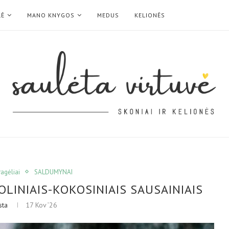
LĖ
MANO KNYGOS
MEDUS
KELIONĖS
ragėliai
SALDUMYNAI
OLINIAIS-KOKOSINIAIS SAUSAINIAIS
sta
17 Kov ’26