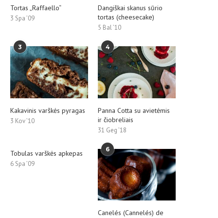
Tortas „Raffaello“
Dangiškai skanus sūrio
tortas (cheesecake)
3 Spa ’09
5 Bal ’10
3
4
Kakavinis varškės pyragas
Panna Cotta su avietėmis
ir čiobreliais
3 Kov ’10
31 Geg ’18
6
Tobulas varškės apkepas
6 Spa ’09
Canelés (Cannelés) de