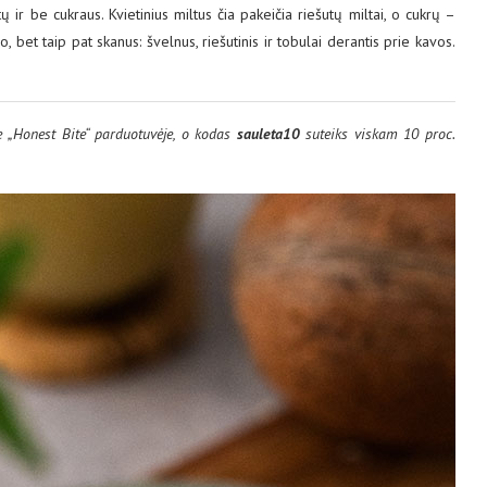
 ir be cukraus. Kvietinius miltus čia pakeičia riešutų miltai, o cukrų –
inio, bet taip pat skanus: švelnus, riešutinis ir tobulai derantis prie kavos.
te „Honest Bite“ parduotuvėje, o kodas
sauleta10
suteiks viskam 10 proc.