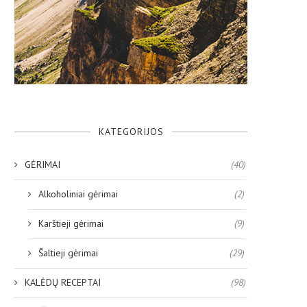
KATEGORIJOS
GĖRIMAI
(40)
Alkoholiniai gėrimai
(2)
Karštieji gėrimai
(9)
Šaltieji gėrimai
(29)
KALĖDŲ RECEPTAI
(98)