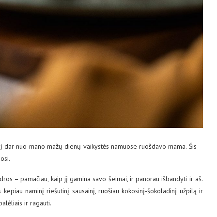
urį dar nuo mano mažų dienų vaikystės namuose ruošdavo mama. Šis –
osi.
dros – pamačiau, kaip jį gamina savo šeimai, ir panorau išbandyti ir aš.
s kepiau naminį riešutinį sausainį, ruošiau kokosinį-šokoladinį užpilą ir
alėliais ir ragauti.