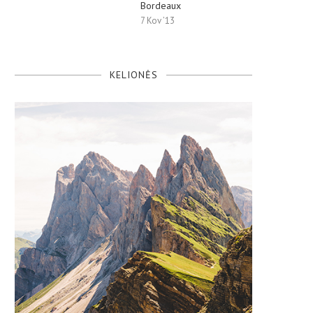
Bordeaux
7 Kov ’13
KELIONĖS