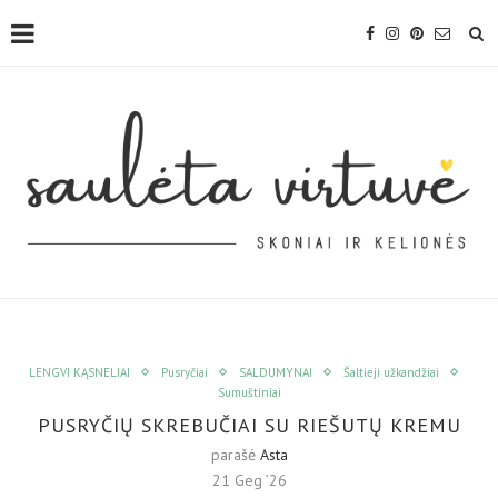
LENGVI KĄSNELIAI
Pusryčiai
SALDUMYNAI
Šaltieji užkandžiai
Sumuštiniai
PUSRYČIŲ SKREBUČIAI SU RIEŠUTŲ KREMU
parašė
Asta
21 Geg ’26