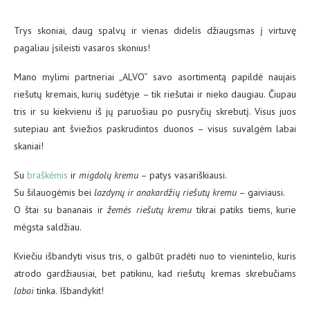
Trys skoniai, daug spalvų ir vienas didelis džiaugsmas į virtuvę
pagaliau įsileisti vasaros skonius!
Mano mylimi partneriai „ALVO“ savo asortimentą papildė naujais
riešutų kremais, kurių sudėtyje – tik riešutai ir nieko daugiau. Čiupau
tris ir su kiekvienu iš jų paruošiau po pusryčių skrebutį. Visus juos
sutepiau ant šviežios paskrudintos duonos – visus suvalgėm labai
skaniai!
Su
braškėmis
ir
migdolų kremu
– patys vasariškiausi.
Su šilauogėmis bei
lazdynų ir anakardžių riešutų kremu
– gaiviausi.
O štai su bananais ir
žemės riešutų kremu
tikrai patiks tiems, kurie
mėgsta saldžiau.
Kviečiu išbandyti visus tris, o galbūt pradėti nuo to vienintelio, kuris
atrodo gardžiausiai, bet patikinu, kad riešutų kremas skrebučiams
labai
tinka. Išbandykit!⠀