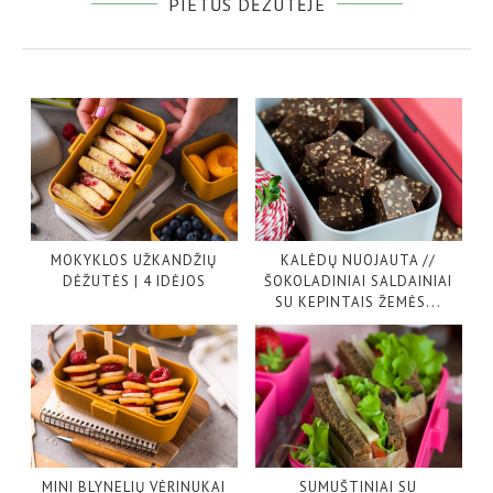
PIETŪS DĖŽUTĖJE
MOKYKLOS UŽKANDŽIŲ
KALĖDŲ NUOJAUTA //
DĖŽUTĖS | 4 IDĖJOS
ŠOKOLADINIAI SALDAINIAI
SU KEPINTAIS ŽEMĖS...
MINI BLYNELIŲ VĖRINUKAI
SUMUŠTINIAI SU