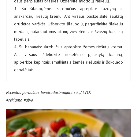
dalis perpjautas braškes. Užberkite migdolų riekelių.
3. Su šilauogėmis: skrebučius aptepkite lazdynų ir
anakardžių riešutų kremu. Ant viršaus paskleiskite šaukštą
grūdėtos varškės. Užberkite šilauogių, pagardinkite šlakeliu
medaus, nutarkuotomis citrinų žievelėmis ir šviežių bazilikų
lapeliais.
4. Su bananais: skrebučius aptepkite žemės riešutų kremu.
Ant viršaus išdėliokite riekelėmis pjaustytą bananą,
apiberkite kepintais, smulkintais žemės riešutais ir šokolado
gabalėliais.
Receptas paruoštas bendradarbiaujant su „ALVO“.
#reklama #alvo