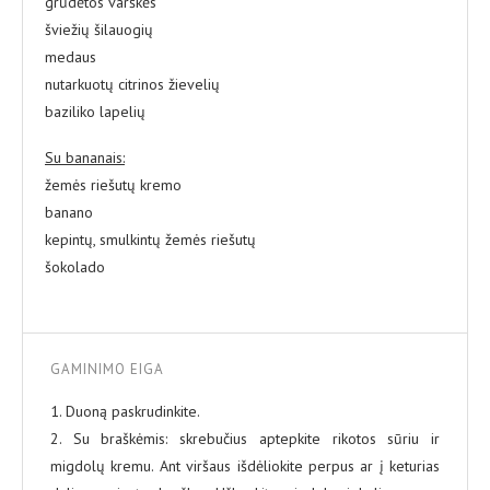
grūdėtos varškės
šviežių šilauogių
medaus
nutarkuotų citrinos žievelių
baziliko lapelių
Su bananais:
žemės riešutų kremo
banano
kepintų, smulkintų žemės riešutų
šokolado
GAMINIMO EIGA
1. Duoną paskrudinkite.
2. Su braškėmis: skrebučius aptepkite rikotos sūriu ir
migdolų kremu. Ant viršaus išdėliokite perpus ar į keturias