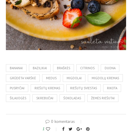
BANANAI
BAZILIKAI
BRAŠKĖS
CITRINOS
DUONA
GRŪDĖTA VARŠKĖ
MEDUS
MIGDOLAI
MIGDOLŲ KREMAS
PUSRYČIAI
RIEŠUTŲ KREMAS
RIEŠUTŲ SVIESTAS
RIKOTA
ŠILAUOGĖS
SKREBUČIAI
ŠOKOLADAS
ŽEMĖS RIEŠUTAI
0 komentaras
1