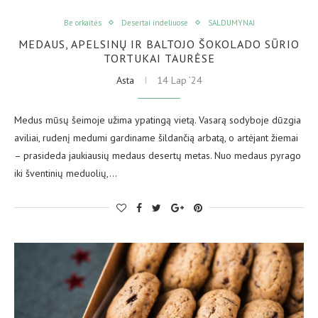
Be orkaitės
Desertai indeliuose
SALDUMYNAI
MEDAUS, APELSINŲ IR BALTOJO ŠOKOLADO SŪRIO
TORTUKAI TAURĖSE
Asta
14 Lap ’24
Medus mūsų šeimoje užima ypatingą vietą. Vasarą sodyboje dūzgia
aviliai, rudenį medumi gardiname šildančią arbatą, o artėjant žiemai
– prasideda jaukiausių medaus desertų metas. Nuo medaus pyrago
iki šventinių meduolių,…