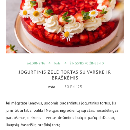
SALDUMYNAI
Tortai
ŽINGSNIS PO ŽINGSNIO
JOGURTINIS ŽELĖ TORTAS SU VARŠKE IR
BRAŠKĖMIS
Asta
30 Bal ’25
Jei mėgstate lengvus, uogomis pagardintus jogurtinius tortus, šis
jums tikrai labai patiks! Neilgas ingredientų sąrašas, nesudėtingas
paruošimas, o skonis – vertas dešimties balų ir pačių didžiausių
liaupsių. Vasarišką braškinį tortą…