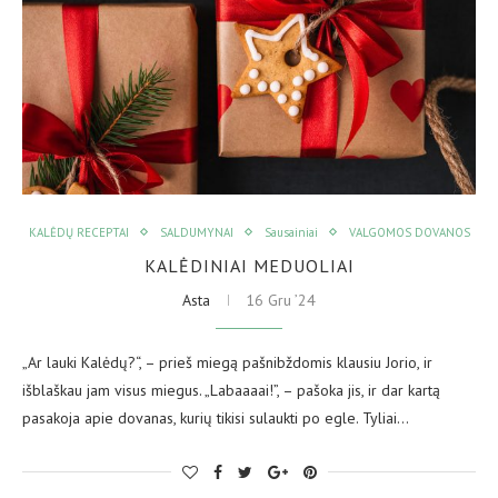
KALĖDŲ RECEPTAI
SALDUMYNAI
Sausainiai
VALGOMOS DOVANOS
KALĖDINIAI MEDUOLIAI
Asta
16 Gru ’24
„Ar lauki Kalėdų?“, – prieš miegą pašnibždomis klausiu Jorio, ir
išblaškau jam visus miegus. „Labaaaai!”, – pašoka jis, ir dar kartą
pasakoja apie dovanas, kurių tikisi sulaukti po egle. Tyliai…