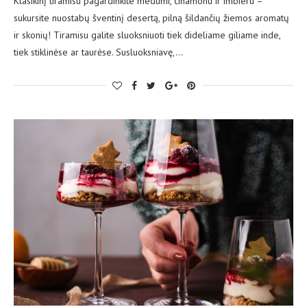
Klasikinį tiramisu pagardinkite medumi, cinamonu ir imbieru –
sukursite nuostabų šventinį desertą, pilną šildančių žiemos aromatų
ir skonių! Tiramisu galite sluoksniuoti tiek dideliame giliame inde,
tiek stiklinėse ar taurėse. Susluoksniavę,…