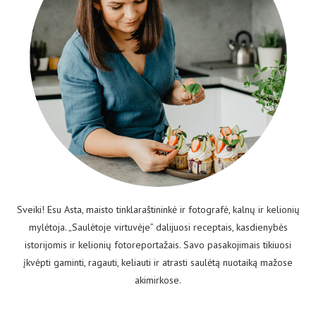
Sveiki! Esu Asta, maisto tinklaraštininkė ir fotografė, kalnų ir kelionių
mylėtoja. „Saulėtoje virtuvėje” dalijuosi receptais, kasdienybės
istorijomis ir kelionių fotoreportažais. Savo pasakojimais tikiuosi
įkvėpti gaminti, ragauti, keliauti ir atrasti saulėtą nuotaiką mažose
akimirkose.