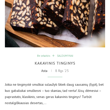
Be orkaitės
SALDUMYNAI
KAKAVINIS TINGINYS
Asta
8 Rgs ’25
Jokia ne tinginystė smulkiai sulaužyti šitiek daug sausainių (šypt), bet
kuo gabaliukai smulkesni – tuo skaniau, tad verta! Jūsų dėmesiui –
paprastutis, klasikinis, senas geras kakavinis tinginys! Turbūt
nostalgiškiausias desertas,…