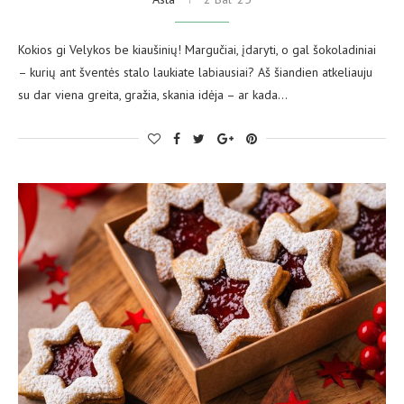
Kokios gi Velykos be kiaušinių! Margučiai, įdaryti, o gal šokoladiniai
– kurių ant šventės stalo laukiate labiausiai? Aš šiandien atkeliauju
su dar viena greita, gražia, skania idėja – ar kada…