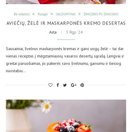
Be orkaitės
Pyragai
SALDUMYNAI
ŽINGSNIS PO ŽINGSNIO
AVIEČIŲ, ŽELĖ IR MASKARPONĖS KREMO DESERTAS
Asta
3 Rgp ’24
Sausainiai, švelnus maskarponės kremas ir gaivi uogų želė – tai dar
vienas receptas į mėgstamiausių vasaros desertų sąrašą. Lengvai ir
greitai paruošiamas, jis pakerės savo švelnumu, gaivumu ir tiesiog
nuostabiu…