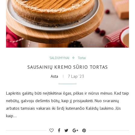
SALDUMYNAI
Tortai
SAUSAINIŲ KREMO SŪRIO TORTAS
Asta
7 Lap ’23
Lapkritis galėtų būti neįtikėtinai ilgas, pilkas ir niūrus mėnuo. Kad taip
nebūtų, galvoju dešimtis būtų, kaip jį prisijaukinti. Nuo svarainių
arbatos tamsiais vakarais iki širdį kutenančio Kalėdų laukimo. Jūs
kaip…