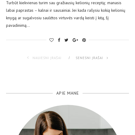
Turbūt kiekvienas turim sau gražiausių kelionių receptą; manasis
labai paprastas – kalnai ir sausainiai. Jei kada rašysiu kokią kelionių
knygą ar sugalvosiu saulėtos virtuvės vardą keisti į kitą, šį
pavadinimą…
NAUJESNI ĮRAŠAI
SENESNI ĮRAŠAI
APIE MANE