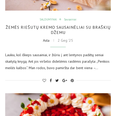
SALDUMYNAI
Sausainiai
ŽEMĖS RIEŠUTŲ KREMO SAUSAINĖLIAI SU BRAŠKIŲ
DŽEMU
Asta
2 Geg ’25
Laukiu, kol iškeps sausainiai, ir žiūriu į ant lentynos padėtą seniai
skaitytą knygą. Ant jos viršelio didelėmis raidėmis parašyta: „Penkios
meilės kalbos“. Man rodos, buvo pamiršta dar bent viena –…