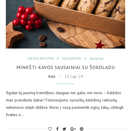
KALĖDŲ RECEPTAI
SALDUMYNAI
Sausainiai
MINKŠTI KAVOS SAUSAINIAI SU ŠOKOLADU
Asta
11 Lap ’24
Ilgokai tą jausmą tramdžiusi, daugiau nei galiu, nei noriu – Kalėdos
man prasideda dabar! Fotosesijoms suruoštų kalėdinių rekvizitų
nebenoriu slėpti dėžėse. Noriu į vazą pasimerkti eglių šakų, uždegti
žvakes ir…