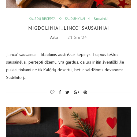
KALĖDŲ RECEPTAI
SALDUMYNAI
Sausainiai
MIGDOLINIAI „LINCO“ SAUSAINIAI
Asta
21 Gru ’24
„Linco“ sausainiai – klasikinis austriškas kepinys. Trapios tešlos
sausainėliai, pertepti džemu, yra gardūs, dailūs ir itin šventiški. Jie
puikiai tinkami ne tik Kalėdų desertui, bet ir saldžioms dovanoms.
Sudėkite į…