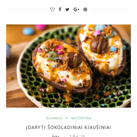
Be orkaitės
SALDUMYNAI
ĮDARYTI ŠOKOLADINIAI KIAUŠINIAI
Asta
2 Bal ’25