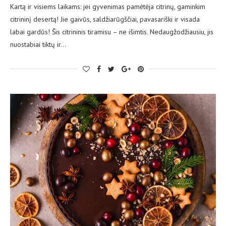
Kartą ir visiems laikams: jei gyvenimas pamėtėja citrinų, gaminkim
citrininį desertą! Jie gaivūs, saldžiarūgščiai, pavasariški ir visada
labai gardūs! Šis citrininis tiramisu – ne išimtis. Nedaugžodžiausiu, jis
nuostabiai tiktų ir…