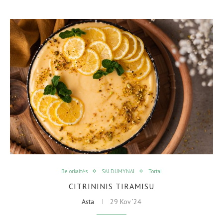
Be orkaitės
SALDUMYNAI
Tortai
CITRININIS TIRAMISU
Asta
29 Kov ’24