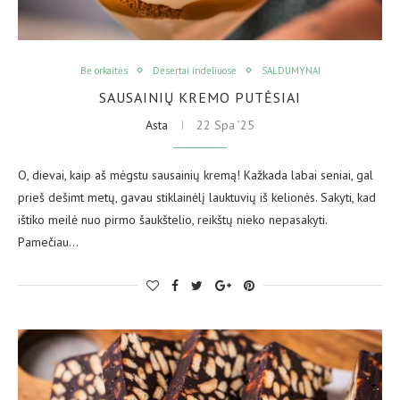
Be orkaitės
Desertai indeliuose
SALDUMYNAI
SAUSAINIŲ KREMO PUTĖSIAI
Asta
22 Spa ’25
O, dievai, kaip aš mėgstu sausainių kremą! Kažkada labai seniai, gal
prieš dešimt metų, gavau stiklainėlį lauktuvių iš kelionės. Sakyti, kad
ištiko meilė nuo pirmo šaukštelio, reikštų nieko nepasakyti.
Pamečiau…