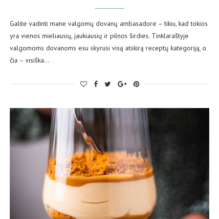
Galite vadinti mane valgomų dovanų ambasadore – tikiu, kad tokios
yra vienos mieliausių, jaukiausių ir pilnos širdies. Tinklaraštyje
valgomoms dovanoms esu skyrusi visą atskirą receptų kategoriją, o
čia – visiška…