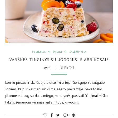
Be orkaitės
Pyragai
SALDUMYNAI
VARŠKĖS TINGINYS SU UOGOMIS IR ABRIKOSAIS
Asta
18 Bir ’24
Lenkiu pirštus ir skaičiuoju dienas iki artėjančio ilgojo savaitgalio.
Jonines, kaip ir kasmet, sutiksime ežero pakrantėje. Savaitgalio
planuose: daug saldaus miego, maudynės, pasivaikščiojimai miško
takais, žemuogių vėrimas ant smilgos, knygos…