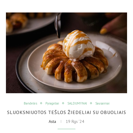
Bandelės
Pyragėliai
SALDUMYNAI
Sausainiai
SLUOKSNIUOTOS TEŠLOS ŽIEDELIAI SU OBUOLIAIS
Asta
19 Rgs ’24