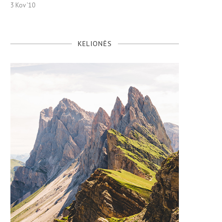
3 Kov ’10
KELIONĖS