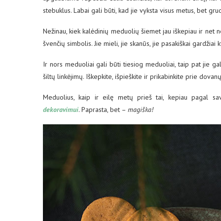
stebuklus. Labai gali būti, kad jie vyksta visus metus, bet gr
Nežinau, kiek kalėdinių meduolių šiemet jau iškepiau ir net 
švenčių simbolis. Jie mieli, jie skanūs, jie pasakiškai gardžiai
Ir nors meduoliai gali būti tiesiog meduoliai, taip pat jie gal
šiltų linkėjimų. Iškepkite, išpieškite ir prikabinkite prie dovan
Meduolius, kaip ir eilę metų prieš tai, kepiau pagal s
dekoravimui
. Paprasta, bet –
magiška!