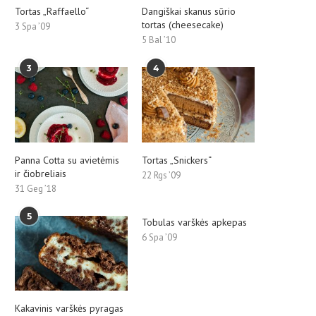
Tortas „Raffaello“
Dangiškai skanus sūrio
tortas (cheesecake)
3 Spa ’09
5 Bal ’10
3
4
Panna Cotta su avietėmis
Tortas „Snickers“
ir čiobreliais
22 Rgs ’09
31 Geg ’18
5
Tobulas varškės apkepas
6 Spa ’09
Kakavinis varškės pyragas