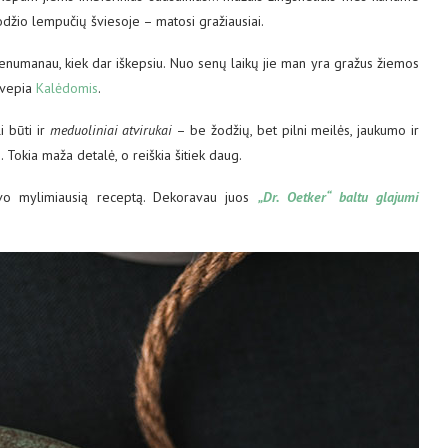
uodžio lempučių šviesoje – matosi gražiausiai.
nenumanau, kiek dar iškepsiu. Nuo senų laikų jie man yra gražus žiemos
 kvepia
Kalėdomis
.
i būti ir
meduoliniai atvirukai
– be žodžių, bet pilni meilės, jaukumo ir
ų. Tokia maža detalė, o reiškia šitiek daug.
avo mylimiausią receptą. Dekoravau juos
„Dr. Oetker“ baltu glajumi