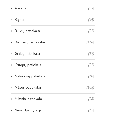
Apkepai
(55)
Blynai
(34)
Bulvių patiekalai
(51)
Daržovių patiekalai
(136)
Grybų patiekalai
(19)
Kruopų patiekalai
(51)
Makaronų patiekalai
(30)
Mėsos patiekalai
(108)
Miltiniai patiekalai
(28)
Nesaldūs pyragai
(32)