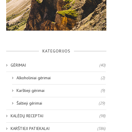
KATEGORIJOS
GĖRIMAI
(40)
Alkoholiniai gėrimai
(2)
Karštieji gėrimai
(9)
Šaltieji gėrimai
(29)
KALĖDŲ RECEPTAI
(98)
KARŠTIEJI PATIEKALAI
(386)