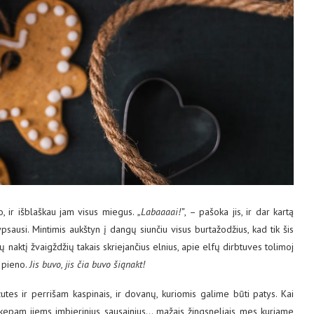
o, ir išblaškau jam visus miegus.
„Labaaaai!”
, – pašoka jis, ir dar kartą
ypsausi. Mintimis aukštyn į dangų siunčiu visus burtažodžius, kad tik šis
dų naktį žvaigždžių takais skriejančius elnius, apie elfų dirbtuves tolimoj
ę pieno.
Jis buvo, jis čia buvo šiąnakt!
es ir perrišam kaspinais, ir dovanų, kuriomis galime būti patys. Kai
i kepam jiems imbierinius sausainius… mažais žingsneliais mes kuriame