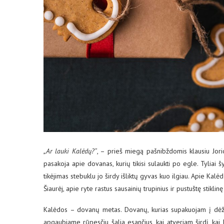
„Ar lauki Kalėdų?“
, – prieš miegą pašnibždomis klausiu Jori
pasakoja apie dovanas, kurių tikisi sulaukti po egle. Tyliai š
tikėjimas stebuklu jo širdy išliktų gyvas kuo ilgiau. Apie Kalė
Šiaurėj, apie ryte rastus sausainių trupinius ir pustuštę stiklin
Kalėdos – dovanų metas. Dovanų, kurias supakuojam į dėžut
apgaubiame rūpesčiu šalia esančius, kai atveriam širdį, ka