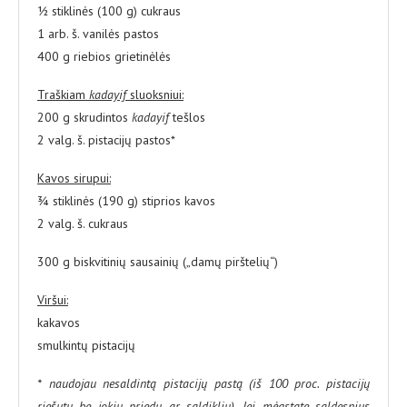
½ stiklinės (100 g) cukraus
1 arb. š. vanilės pastos
400 g riebios grietinėlės
Traškiam
kadayif
sluoksniui:
200 g skrudintos
kadayif
tešlos
2 valg. š. pistacijų pastos*
Kavos sirupui:
¾ stiklinės (190 g) stiprios kavos
2 valg. š. cukraus
300 g biskvitinių sausainių („damų pirštelių“)
Viršui:
kakavos
smulkintų pistacijų
* naudojau nesaldintą pistacijų pastą (iš 100 proc. pistacijų
riešutų be jokių priedų ar saldiklių). Jei mėgstate saldesnius