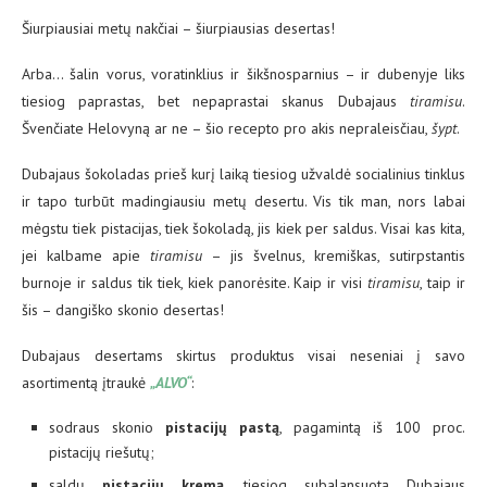
Šiurpiausiai metų nakčiai – šiurpiausias desertas!
Arba… šalin vorus, voratinklius ir šikšnosparnius – ir dubenyje liks
tiesiog paprastas, bet nepaprastai skanus Dubajaus
tiramisu
.
Švenčiate Helovyną ar ne – šio recepto pro akis nepraleisčiau,
šypt
.
Dubajaus šokoladas prieš kurį laiką tiesiog užvaldė socialinius tinklus
ir tapo turbūt madingiausiu metų desertu. Vis tik man, nors labai
mėgstu tiek pistacijas, tiek šokoladą, jis kiek per saldus. Visai kas kita,
jei kalbame apie
tiramisu
– jis švelnus, kremiškas, sutirpstantis
burnoje ir saldus tik tiek, kiek panorėsite. Kaip ir visi
tiramisu
, taip ir
šis – dangiško skonio desertas!
Dubajaus desertams skirtus produktus visai neseniai į savo
asortimentą įtraukė
„ALVO“
:
sodraus skonio
pistacijų pastą
, pagamintą iš 100 proc.
pistacijų riešutų;
saldų
pistacijų kremą
, tiesiog subalansuotą Dubajaus