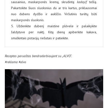
sausainius, maskarponės kremą, skrudintą
kadayif
tešlą.
Pakartokite šiuos sluoksnius du ar tris kartus, priklausomai
nuo dubens dydžio ir aukščio. Viršutinis turėtų būti
maskarponės sluoksnis.
5. Uždenkite dubenį maistine plėvele ir palaikykite
šaldytuve per naktį. Kitą dieną apiberkite kakava,
smulkintais pistacijų riešutais ir patiekite.
Receptas paruoštas bendradarbiaujant su „ALVO“.
#reklama #alvo