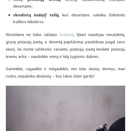
desertams;
skrudintą
kadayif
tešlą
, kuri desertams suteikia išskirtinės
traškios tekstūros.
Norėdama ne tokio saldaus
tiramisu
, šįkart naudojau nesaldintą,
gryną pistacijų pastą, o desertą papildomai pasaldinau pagal savo
skonį. Jei norite saldesnio varianto, pistacijų pastą keiskite pistacijų
kremu, arba – naudokite vieną ir kitą lygiomis dalimis.
Gaminkite, ragaukite ir mėgaukitės, nes toks skonių derinys, man
rodos, nepalieka abejonių – bus labai,
labai
gardu!