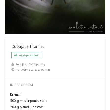
Dubajaus tiramisu
Atsispausdinti
Porcijos:
12-14 porcijų
Paruošimo laikas:
30 min.
INGREDIENTAI
Kremui:
500 g maskarponės sūrio
200 g pistacijų pastos*