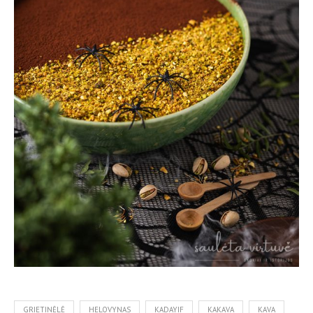
GRIETINĖLĖ
HELOVYNAS
KADAYIF
KAKAVA
KAVA