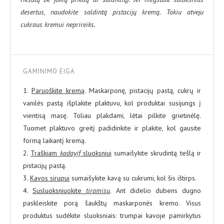
desertus, naudokite saldintą pistacijų kremą. Tokiu atveju
cukraus kremui neprireiks.
GAMINIMO EIGA
1.
Paruoškite kremą
. Maskarponę, pistacijų pastą, cukrų ir
vanilės pastą išplakite plaktuvu, kol produktai susijungs į
vientisą masę. Toliau plakdami, lėtai pilkite grietinėlę.
Tuomet plaktuvo greitį padidinkite ir plakite, kol gausite
formą laikantį kremą.
2.
Traškiam
kadayif
sluoksniui
sumaišykite skrudintą tešlą ir
pistacijų pastą.
3.
Kavos sirupui
sumaišykite kavą su cukrumi, kol šis ištirps.
4.
Susluoksniuokite
tiramisu
. Ant didelio dubens dugno
paskleiskite porą šaukštų maskarponės kremo. Visus
produktus sudėkite sluoksniais: trumpai kavoje pamirkytus