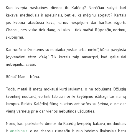
Kuo kvepia paskutinės dienos iki Kalėdų? Norėčiau sakyti, kad
kakava, meduoliais ir apelsinais, bet ei, ką mėginu apgauti? Kartais
jos kvepia ataušusia kava, kurios nespėjom dar karštos išgerti.
Chaosu, nes visko tiek daug, o laiko – tiek mažai. Rūpesčiu, nerimu,
skubėjimu.
Kai ruošiesi šventėms su nuotaika „viskas arba nieko“, būna, pavyksta
įgyvendinti
visut viską!
Tik kartais taip nuvargsti, kad galiausiai
nebejauti…
nieko
.
Būna? Man – būna.
Todėl metai iš metų mokausi kurti jaukumą, o ne tobulumą. Džiugią
šventinę nuotaiką vertinti labiau nei iki švytėjimo išblizgintus namų
kampus. Rinktis Kalėdinį filmą sukritus ant sofos su šeima, o ne dar
vieną varnelę prie dar vienos nebūtinos užduoties.
Noriu, kad paskutinės dienos iki Kalėdų kvepėtų kakava, meduoliais
ir
apelsinais
, o ne chaosu, rūpesčiu ir nuo bėgimo įkaitusiais batų