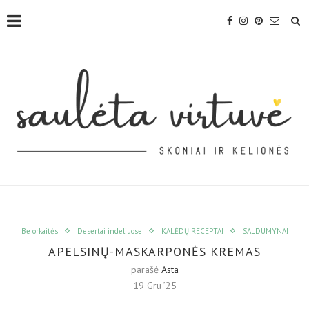
Be orkaitės
Desertai indeliuose
KALĖDŲ RECEPTAI
SALDUMYNAI
APELSINŲ-MASKARPONĖS KREMAS
parašė
Asta
19 Gru ’25