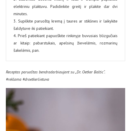
elektriniu plaktuvu. Padidinkite greitį ir plakite dar dvi
minutes.
3. Supilkite paruoštą kremą į taures ar stiklines ir laikykite
šaldytuve iki patiekiant.
4. Prieš patiekiant papuoškite rinkinyje buvusiais blizgučiais
ar kitaip: pabarstukais, apelsinų žievelėmis, rozmarinų
šakelėmis, pan.
Receptas paruoštas bendradarbiaujant su „Dr. Oetker Baltic“.
#reklama #droetkerlietuva