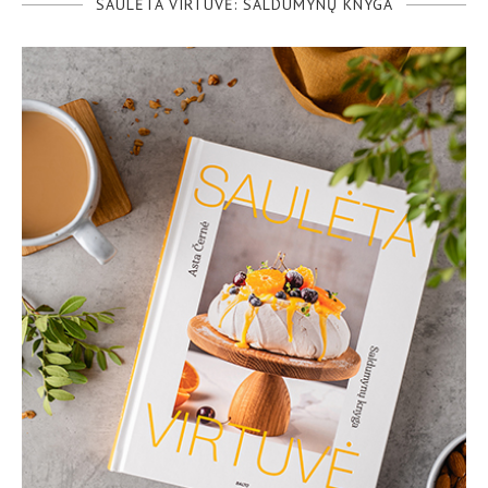
SAULĖTA VIRTUVĖ: SALDUMYNŲ KNYGA