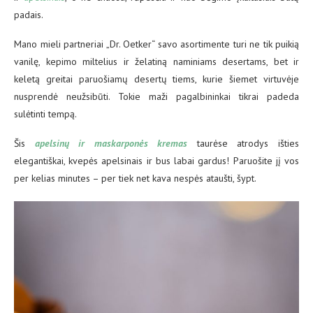
padais.
Mano mieli partneriai „Dr. Oetker“ savo asortimente turi ne tik puikią
vanilę, kepimo miltelius ir želatiną naminiams desertams, bet ir
keletą greitai paruošiamų desertų tiems, kurie šiemet virtuvėje
nusprendė neužsibūti. Tokie maži pagalbininkai tikrai padeda
sulėtinti tempą.
Šis
apelsinų ir maskarponės kremas
taurėse atrodys išties
elegantiškai, kvepės apelsinais ir bus labai gardus! Paruošite jį vos
per kelias minutes – per tiek net kava nespės ataušti, šypt.