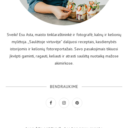
Sveiki! Esu Asta, maisto tinklaraštininkė ir fotografė, kalnų ir kelionių
mylėtoja. „Saulėtoje virtuvėje” dalijuosi receptais, kasdienybės
istorijomis ir kelionių fotoreportažais. Savo pasakojimais tikiuosi
įkvėpti gaminti, ragauti, keliauti ir atrasti saulėtą nuotaiką mažose
akimirkose.
BENDRAUKIME