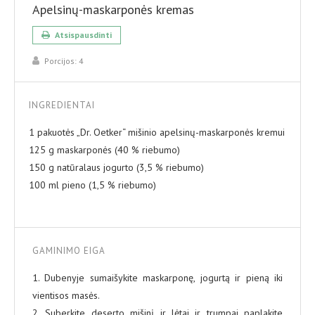
Apelsinų-maskarponės kremas
Atsispausdinti
Porcijos:
4
INGREDIENTAI
1 pakuotės „Dr. Oetker“ mišinio apelsinų-maskarponės kremui
125 g maskarponės (40 % riebumo)
150 g natūralaus jogurto (3,5 % riebumo)
100 ml pieno (1,5 % riebumo)
GAMINIMO EIGA
1. Dubenyje sumaišykite maskarponę, jogurtą ir pieną iki
vientisos masės.
2. Suberkite deserto mišinį ir lėtai ir trumpai paplakite