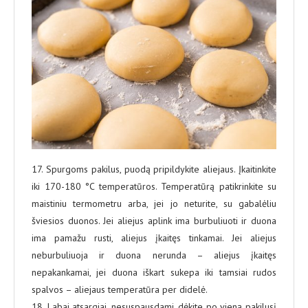
17. Spurgoms pakilus, puodą pripildykite aliejaus. Įkaitinkite
iki 170-180 °C temperatūros. Temperatūrą patikrinkite su
maistiniu termometru arba, jei jo neturite, su gabalėliu
šviesios duonos. Jei aliejus aplink ima burbuliuoti ir duona
ima pamažu rusti, aliejus įkaitęs tinkamai. Jei aliejus
neburbuliuoja ir duona nerunda – aliejus įkaitęs
nepakankamai, jei duona iškart sukepa iki tamsiai rudos
spalvos – aliejaus temperatūra per didelė.
18. Labai atsargiai, nesuspausdami, dėkite po vieną pakilusį