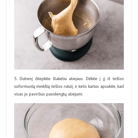
5. Dubenį ištepkite šlakeliu aliejaus. Dėkite į jį iš tešlos
suformuotą minkštą tešlos rutulį ir kelis kartus apsukite, kad
visas jo paviršius pasidengtų aliejumi.