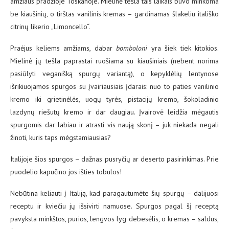
amžiaus pradžioje Toskanoje. Mielinė tešla tais laikais buvo minkoma
be kiaušinių, o tirštas vanilinis kremas – gardinamas šlakeliu itališko
citrinų likerio „Limoncello“.
Praėjus keliems amžiams, dabar
bomboloni
yra šiek tiek kitokios.
Mielinė jų tešla paprastai ruošiama su kiaušiniais (nebent norima
pasiūlyti veganišką spurgų variantą), o kepyklėlių lentynose
išrikiuojamos spurgos su įvairiausiais įdarais: nuo to paties vanilinio
kremo iki grietinėlės, uogų tyrės, pistacijų kremo, šokoladinio
lazdynų riešutų kremo ir dar daugiau. Įvairovė leidžia mėgautis
spurgomis dar labiau ir atrasti vis naują skonį – juk niekada negali
žinoti, kuris taps mėgstamiausias?
Italijoje šios spurgos – dažnas pusryčių ar deserto pasirinkimas. Prie
puodelio kapučino jos išties tobulos!
Nebūtina keliauti į Italiją, kad paragautumėte šių spurgų – dalijuosi
receptu ir kviečiu jų išsivirti namuose. Spurgos pagal šį receptą
pavyksta minkštos, purios, lengvos lyg debesėlis, o kremas – saldus,