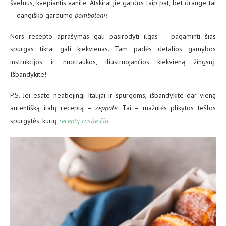
švelnus, kvepiantis vanile. Atskirai jie gardūs taip pat, bet drauge tai
– dangiško gardumo
bomboloni!
Nors recepto aprašymas gali pasirodyti ilgas – pagaminti šias
spurgas tikrai gali kiekvienas. Tam padės detalios gamybos
instrukcijos ir nuotraukos, iliustruojančios kiekvieną žingsnį.
Išbandykite!
P.S. Jei esate neabejingi Italijai ir spurgoms, išbandykite dar vieną
autentišką italų receptą –
zeppole
. Tai – mažutės plikytos tešlos
spurgytės, kurių
receptą rasite čia
.