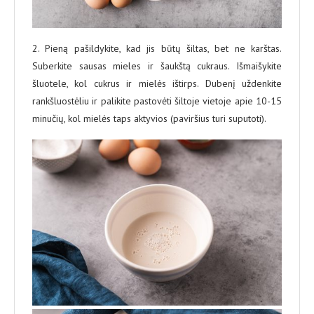
2. Pieną pašildykite, kad jis būtų šiltas, bet ne karštas.
Suberkite sausas mieles ir šaukštą cukraus. Išmaišykite
šluotele, kol cukrus ir mielės ištirps. Dubenį uždenkite
rankšluostėliu ir palikite pastovėti šiltoje vietoje apie 10-15
minučių, kol mielės taps aktyvios (paviršius turi suputoti).