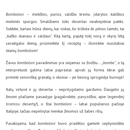
Bomboloni
– minkštos, purios, saldžiu kremu įdarytos itališkos
mielinės spurgos. Smaližiams toks desertas neabejotinai patiks.
Sutikite, kartais būna dienų, kai viskas, ko trūksta iki pilnos laimės, tai
„kažko skanaus ir saldaus“. Kitą kartą, pajutę tokį norą ir skyrę lėtą
savaitgalio dieną, prisiminkite šį receptą – išsivirkite nuostabiai
skanių bomboloni!
Žavus
bomboloni
pavadinimas yra siejamas su žodžiu…
„bomba“
, o tą
interpretuoti galima labai paprastai: apvali jų forma tikrai gali
priminti senovišką granatą, o skoniai – jie tiesiog sproginėja burnoje!
Italų virtuvė ir jų desertai – neprilygstamo gardumo. Daugelis jų
žinomi plačiame pasaulyje (pagalvokite, pavyzdžiui, apie legendinį
tiramisu
desertą!), o štai
bomboloni
– labai populiarios pačioje
Italijoje, tačiau nepelnytai menkai žinomos už šalies ribų.
Pasakojama, kad
bomboloni
buvo pradėtos gaminti septyniolikto