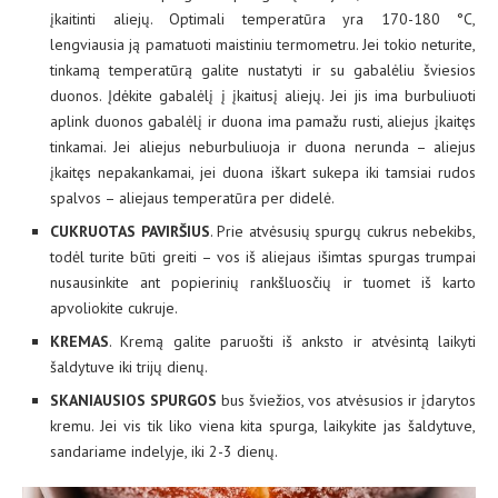
įkaitinti aliejų. Optimali temperatūra yra 170-180 °C,
lengviausia ją pamatuoti maistiniu termometru. Jei tokio neturite,
tinkamą temperatūrą galite nustatyti ir su gabalėliu šviesios
duonos. Įdėkite gabalėlį į įkaitusį aliejų. Jei jis ima burbuliuoti
aplink duonos gabalėlį ir duona ima pamažu rusti, aliejus įkaitęs
tinkamai. Jei aliejus neburbuliuoja ir duona nerunda – aliejus
įkaitęs nepakankamai, jei duona iškart sukepa iki tamsiai rudos
spalvos – aliejaus temperatūra per didelė.
CUKRUOTAS PAVIRŠIUS
. Prie atvėsusių spurgų cukrus nebekibs,
todėl turite būti greiti – vos iš aliejaus išimtas spurgas trumpai
nusausinkite ant popierinių rankšluosčių ir tuomet iš karto
apvoliokite cukruje.
KREMAS
. Kremą galite paruošti iš anksto ir atvėsintą laikyti
šaldytuve iki trijų dienų.
SKANIAUSIOS SPURGOS
bus šviežios, vos atvėsusios ir įdarytos
kremu. Jei vis tik liko viena kita spurga, laikykite jas šaldytuve,
sandariame indelyje, iki 2-3 dienų.