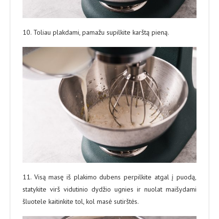
10. Toliau plakdami, pamažu supilkite karštą pieną.
11. Visą masę iš plakimo dubens perpilkite atgal į puodą,
statykite virš vidutinio dydžio ugnies ir nuolat maišydami
šluotele kaitinkite tol, kol masė sutirštės.