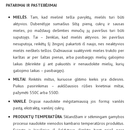
PATARIMAI IR PASTEBĖJIMAI
MIELĖS
. Tam, kad mielinė tešla pavyktų, mielės turi būti
aktyvios. Dubenėlyje sumaišius šiltą pieną, cukrų ir sausas
mieles, po maždaug dešimties minučių jų paviršius turi būti
suputojęs. Tai – ženklas, kad mielės aktyvios. Jei paviršius
nesuputoja, reikėtų šį žingsnį pakartoti iš naujo, nes neaktyvios
mielės neiškels tešlos. Dažniausiai suaktyvinti mieles trukdo per
karštas ar per šaltas pienas, arba pasibaigęs mielių galiojimo
laikas (tikrinkite jį ant pakuotės ir nenaudokite mielių, kurių
galiojimo laikas – pasibaigęs).
MILTAI
. Rinkitės miltus, kuriuose glitimo kiekis yra didesnis.
Puikus pasirinkimas – aukščiausios rūšies kvietiniai miltai,
pažymėti 550C arba 550D.
VANILĖ
. Drąsiai naudokite mėgstamiausią jos formą: vanilės
pastą, ekstraktą, vanilinį cukrų.
PRODUKTŲ TEMPERATŪRA
. Sklandžiam ir sėkmingam gamybos
procesui naudokite vienodos kambario temperatūros produktus.