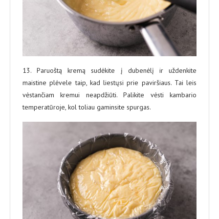
13. Paruoštą kremą sudėkite į dubenėlį ir uždenkite
maistine plėvele taip, kad liestųsi prie paviršiaus. Tai leis
vėstančiam kremui neapdžiūti. Palikite vėsti kambario
temperatūroje, kol toliau gaminsite spurgas.