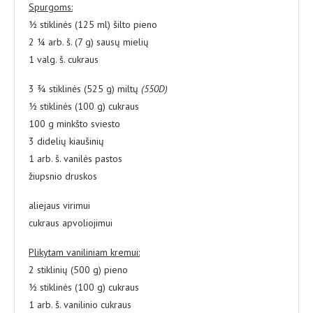
Spurgoms:
½ stiklinės (125 ml) šilto pieno
2 ¼ arb. š. (7 g) sausų mielių
1 valg. š. cukraus
3 ¾ stiklinės (525 g) miltų
(550D)
½ stiklinės (100 g) cukraus
100 g minkšto sviesto
3 didelių kiaušinių
1 arb. š. vanilės pastos
žiupsnio druskos
aliejaus virimui
cukraus apvoliojimui
Plikytam vaniliniam kremui:
2 stiklinių (500 g) pieno
½ stiklinės (100 g) cukraus
1 arb. š. vanilinio cukraus