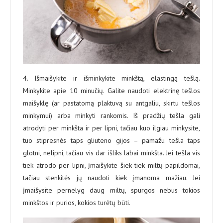
4. Išmaišykite ir išminkykite minkštą, elastingą tešlą.
Minkykite apie 10 minučių. Galite naudoti elektrinę tešlos
maišyklę (ar pastatomą plaktuvą su antgaliu, skirtu tešlos
minkymui) arba minkyti rankomis. Iš pradžių tešla gali
atrodyti per minkšta ir per lipni, tačiau kuo ilgiau minkysite,
tuo stipresnės taps gliuteno gijos – pamažu tešla taps
glotni, nelipni, tačiau vis dar išliks labai minkšta. Jei tešla vis
tiek atrodo per lipni, įmaišykite šiek tiek miltų papildomai,
tačiau stenkitės jų naudoti kiek įmanoma mažiau. Jei
įmaišysite pernelyg daug miltų, spurgos nebus tokios
minkštos ir purios, kokios turėtų būti.