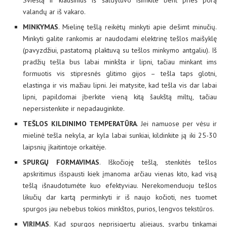
Sviestą ir kiaušinius iš šaldytuvo išimkite bent prieš porą
valandų ar iš vakaro.
MINKYMAS
. Mielinę tešlą reikėtų minkyti apie dešimt minučių.
Minkyti galite rankomis ar naudodami elektrinę tešlos maišyklę
(pavyzdžiui, pastatomą plaktuvą su tešlos minkymo antgaliu). Iš
pradžių tešla bus labai minkšta ir lipni, tačiau minkant ims
formuotis vis stipresnės glitimo gijos – tešla taps glotni,
elastinga ir vis mažiau lipni. Jei matysite, kad tešla vis dar labai
lipni, papildomai įberkite vieną kitą šaukštą miltų, tačiau
nepersistenkite ir nepadauginkite.
TEŠLOS KILDINIMO TEMPERATŪRA
. Jei namuose per vėsu ir
mielinė tešla nekyla, ar kyla labai sunkiai, kildinkite ją iki 25-30
laipsnių įkaitintoje orkaitėje.
SPURGŲ FORMAVIMAS
. Iškočioję tešlą, stenkitės tešlos
apskritimus išspausti kiek įmanoma arčiau vienas kito, kad visą
tešlą išnaudotumėte kuo efektyviau. Nerekomenduoju tešlos
likučių dar kartą perminkyti ir iš naujo kočioti, nes tuomet
spurgos jau nebebus tokios minkštos, purios, lengvos tekstūros.
VIRIMAS
. Kad spurgos neprisigertų aliejaus, svarbu tinkamai