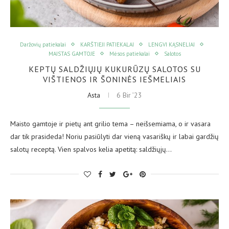
Daržovių patiekalai
KARŠTIEJI PATIEKALAI
LENGVI KĄSNELIAI
MAISTAS GAMTOJE
Mėsos patiekalai
Salotos
KEPTŲ SALDŽIŲJŲ KUKURŪZŲ SALOTOS SU
VIŠTIENOS IR ŠONINĖS IEŠMELIAIS
Asta
6 Bir ’23
Maisto gamtoje ir pietų ant grilio tema – neišsemiama, o ir vasara
dar tik prasideda! Noriu pasiūlyti dar vieną vasariškų ir labai gardžių
salotų receptą. Vien spalvos kelia apetitą: saldžiųjų…