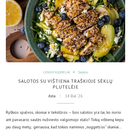
LENGVI KĄSNELIAI
Salotos
SALOTOS SU VIŠTIENA TRAŠKIOJE SĖKLŲ
PLUTELĖJE
Asta
14 Bal ’26
Ryškios spalvos, skoniai ir tekstūros – šios salotos yra tai, ko norisi
ant pavasario saulės nušviesto valgomojo stalo! Tokią vištieną kepu
jau daug metų; geriausia, kad tokius naminius „nuggets’us“ skaniai…