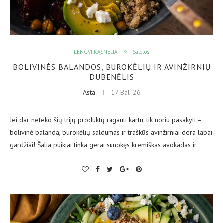
LENGVI KĄSNELIAI
Salotos
BOLIVINĖS BALANDOS, BUROKĖLIŲ IR AVINŽIRNIŲ
DUBENĖLIS
Asta
17 Bal ’26
Jei dar neteko šių trijų produktų ragauti kartu, tik noriu pasakyti –
bolivinė balanda, burokėlių saldumas ir traškūs avinžirniai dera labai
gardžiai! Šalia puikiai tinka gerai sunokęs kremiškas avokadas ir…