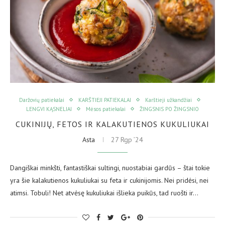
Daržovių patiekalai
KARŠTIEJI PATIEKALAI
Karštieji užkandžiai
LENGVI KĄSNELIAI
Mėsos patiekalai
ŽINGSNIS PO ŽINGSNIO
CUKINIJŲ, FETOS IR KALAKUTIENOS KUKULIUKAI
Asta
27 Rgp ’24
Dangiškai minkšti, fantastiškai sultingi, nuostabiai gardūs – štai tokie
yra šie kalakutienos kukuliukai su feta ir cukinijomis. Nei pridėsi, nei
atimsi. Tobuli! Net atvėsę kukuliukai išlieka puikūs, tad ruošti ir…