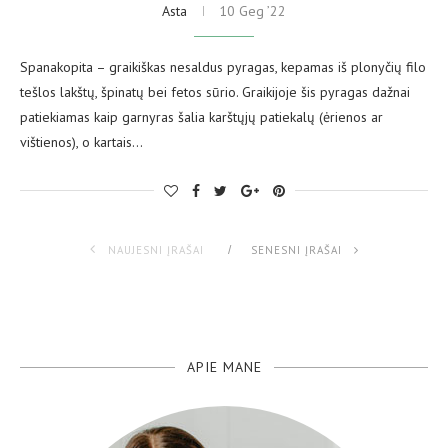
Asta
10 Geg ’22
Spanakopita – graikiškas nesaldus pyragas, kepamas iš plonyčių filo
tešlos lakštų, špinatų bei fetos sūrio. Graikijoje šis pyragas dažnai
patiekiamas kaip garnyras šalia karštųjų patiekalų (ėrienos ar
vištienos), o kartais…
NAUJESNI ĮRAŠAI
SENESNI ĮRAŠAI
APIE MANE