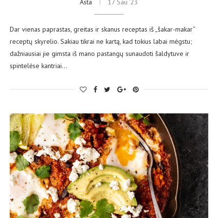
Asta
17 Sau ’23
Dar vienas paprastas, greitas ir skanus receptas iš „šakar-makar“
receptų skyrelio. Sakiau tikrai ne kartą, kad tokius labai mėgstu;
dažniausiai jie gimsta iš mano pastangų sunaudoti šaldytuve ir
spintelėse kantriai…