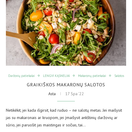
Daržovių patiekalai
LENGVI KĄSNELIAI
Makaronų patiekalai
Salotos
GRAIKIŠKOS MAKARONŲ SALOTOS
Asta
17 Spa ’22
Netikėkit, jei kada išgirsit, kad ruduo – ne salotų metas. Jei maišysit
jas su makaronais ar kruopom, jei įmaišysit ankštinių daržovių ar
sūrio, jei paruošit jas maistingas ir sočias, tai…