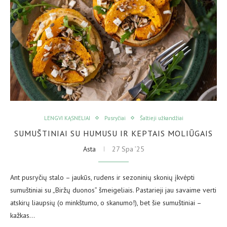
LENGVI KĄSNELIAI
Pusryčiai
Šaltieji užkandžiai
SUMUŠTINIAI SU HUMUSU IR KEPTAIS MOLIŪGAIS
Asta
27 Spa ’25
Ant pusryčių stalo – jaukūs, rudens ir sezoninių skonių įkvėpti
sumuštiniai su „Biržų duonos” šmeigeliais. Pastarieji jau savaime verti
atskirų liaupsių (o minkštumo, o skanumo!), bet šie sumuštiniai –
kažkas…