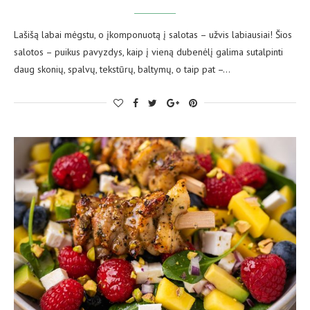
Lašišą labai mėgstu, o įkomponuotą į salotas – užvis labiausiai! Šios
salotos – puikus pavyzdys, kaip į vieną dubenėlį galima sutalpinti
daug skonių, spalvų, tekstūrų, baltymų, o taip pat –…