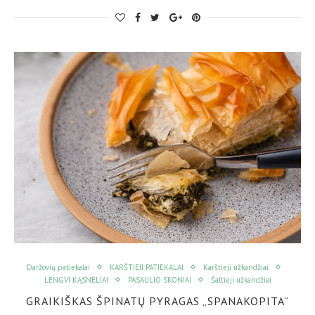
Daržovių patiekalai
KARŠTIEJI PATIEKALAI
Karštieji užkandžiai
LENGVI KĄSNELIAI
PASAULIO SKONIAI
Šaltieji užkandžiai
GRAIKIŠKAS ŠPINATŲ PYRAGAS „SPANAKOPITA“