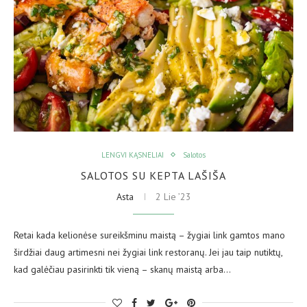
LENGVI KĄSNELIAI
Salotos
SALOTOS SU KEPTA LAŠIŠA
Asta
2 Lie ’23
Retai kada kelionėse sureikšminu maistą – žygiai link gamtos mano
širdžiai daug artimesni nei žygiai link restoranų. Jei jau taip nutiktų,
kad galėčiau pasirinkti tik vieną – skanų maistą arba…