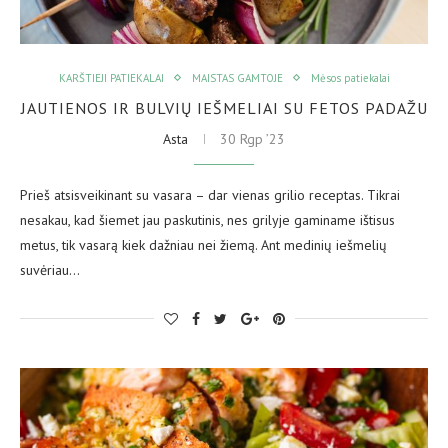
KARŠTIEJI PATIEKALAI
MAISTAS GAMTOJE
Mėsos patiekalai
JAUTIENOS IR BULVIŲ IEŠMELIAI SU FETOS PADAŽU
Asta
30 Rgp ’23
Prieš atsisveikinant su vasara – dar vienas grilio receptas. Tikrai
nesakau, kad šiemet jau paskutinis, nes grilyje gaminame ištisus
metus, tik vasarą kiek dažniau nei žiemą. Ant medinių iešmelių
suvėriau…