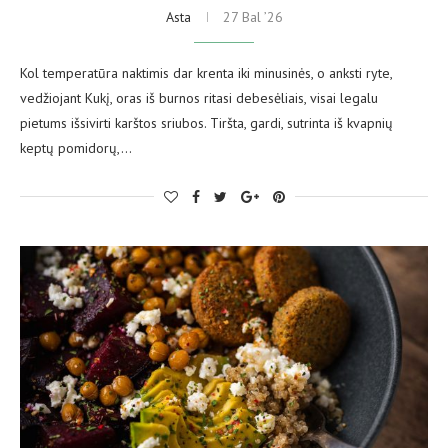
Asta
27 Bal ’26
Kol temperatūra naktimis dar krenta iki minusinės, o anksti ryte,
vedžiojant Kukį, oras iš burnos ritasi debesėliais, visai legalu
pietums išsivirti karštos sriubos. Tiršta, gardi, sutrinta iš kvapnių
keptų pomidorų,…