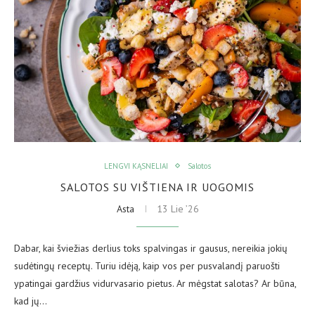
LENGVI KĄSNELIAI
Salotos
SALOTOS SU VIŠTIENA IR UOGOMIS
Asta
13 Lie ’26
Dabar, kai šviežias derlius toks spalvingas ir gausus, nereikia jokių
sudėtingų receptų. Turiu idėją, kaip vos per pusvalandį paruošti
ypatingai gardžius vidurvasario pietus. Ar mėgstat salotas? Ar būna,
kad jų…