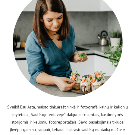
Sveiki! Esu Asta, maisto tinklaraštininkė ir fotografė, kalnų ir kelionių
mylėtoja. „Saulėtoje virtuvėje” dalijuosi receptais, kasdienybės
istorijomis ir kelionių fotoreportažais. Savo pasakojimais tikiuosi
įkvėpti gaminti, ragauti, keliauti ir atrasti saulėtą nuotaiką mažose