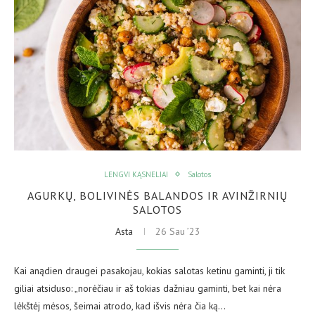
LENGVI KĄSNELIAI
Salotos
AGURKŲ, BOLIVINĖS BALANDOS IR AVINŽIRNIŲ
SALOTOS
Asta
26 Sau ’23
Kai anądien draugei pasakojau, kokias salotas ketinu gaminti, ji tik
giliai atsiduso: „norėčiau ir aš tokias dažniau gaminti, bet kai nėra
lėkštėj mėsos, šeimai atrodo, kad išvis nėra čia ką…