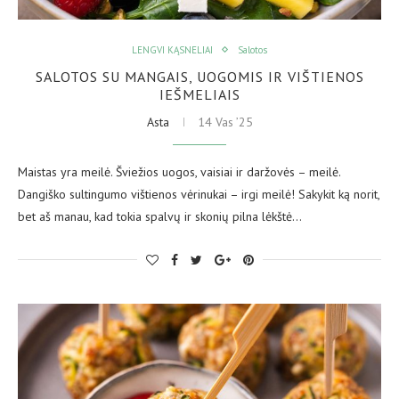
LENGVI KĄSNELIAI
Salotos
SALOTOS SU MANGAIS, UOGOMIS IR VIŠTIENOS
IEŠMELIAIS
Asta
14 Vas ’25
Maistas yra meilė. Šviežios uogos, vaisiai ir daržovės – meilė.
Dangiško sultingumo vištienos vėrinukai – irgi meilė! Sakykit ką norit,
bet aš manau, kad tokia spalvų ir skonių pilna lėkštė…