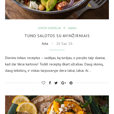
LENGVI KĄSNELIAI
Salotos
TUNO SALOTOS SU AVINŽIRNIAIS
Asta
26 Sau ’26
Dievinu tokius receptus – sudėjau, ką turėjau, o pavyko taip skaniai,
kad dar tikrai kartosiu! Todėl receptą iškart užrašiau. Daug skonių,
daug tekstūrų, ir viskas tarpusavyje dera labai, labai. Ar…