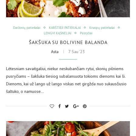
Daržovių patiekalai
KARŠTIEJI PATIEKALAI
Kruopų patiekalai
LENGVI KĄSNELIAI
Pusryčiai
ŠAKŠUKA SU BOLIVINE BALANDA
Asta
7 Sau ’23
Lėtesniam savaitgaliui, niekur neskubančiam rytui, skonių pilniems
pusryčiams – šakšuka tiesiog subalansuota tokioms dienoms kai ši.
Dienoms, kai už lango už lango viskas net girgžda nuo sukausčiusio
šaltuko, o namuose…