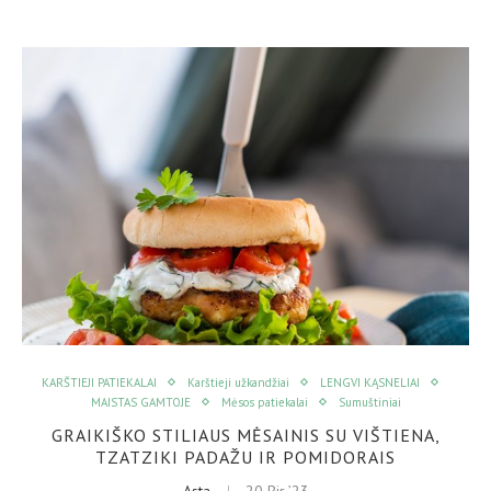
KARŠTIEJI PATIEKALAI
Karštieji užkandžiai
LENGVI KĄSNELIAI
MAISTAS GAMTOJE
Mėsos patiekalai
Sumuštiniai
GRAIKIŠKO STILIAUS MĖSAINIS SU VIŠTIENA,
TZATZIKI PADAŽU IR POMIDORAIS
Asta
20 Bir ’23