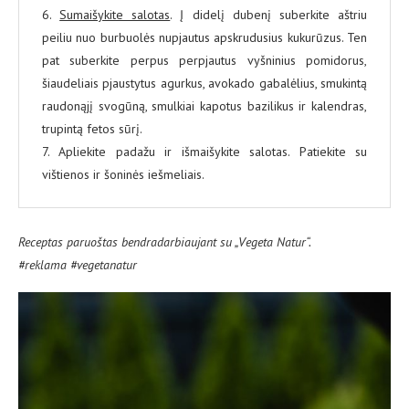
6.
Sumaišykite salotas
. Į didelį dubenį suberkite aštriu
peiliu nuo burbuolės nupjautus apskrudusius kukurūzus. Ten
pat suberkite perpus perpjautus vyšninius pomidorus,
šiaudeliais pjaustytus agurkus, avokado gabalėlius, smukintą
raudonąjį svogūną, smulkiai kapotus bazilikus ir kalendras,
trupintą fetos sūrį.
7. Apliekite padažu ir išmaišykite salotas. Patiekite su
vištienos ir šoninės iešmeliais.
Receptas paruoštas bendradarbiaujant su „Vegeta Natur“.
#reklama #vegetanatur