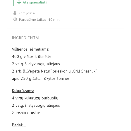
Atsispausdinti
Porcijos:
4
Paruošimo laikas:
40 min.
INGREDIENTAI
Vištienos iešmeliams:
400 g vištos krūtinėlės
2 valg. š. alyvuogių aliejaus
2 arb. š. „Vegeta Natur“ prieskonių „Grill Shashlik“
apie 250 g šaltai rūkytos šoninės
Kukurūzams:
4 virtų kukurūzų burbuolių
2 valg. š. alyvuogių aliejaus
žiupsnio druskos
Padažui: