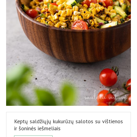
Keptų saldžiųjų kukurūzų salotos su vištienos
ir šoninės iešmeliais