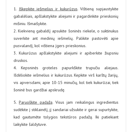
1.
Iškepkite iešmelius ir kukurūzus
. Vištieną supjaustykite
gabalėliais, apšlakstykite aliejumi ir pagardinkite prieskonių
mišiniu. Išmaišykite.
2. Kiekvieną gabalėlį apsukite šoninės riekele, o suktinukus
suverkite ant medinių iešmelių. Palikite pastovėti apie
pusvalandį, kol vištiena įgers prieskonius.
3. Kukurūzus apšlakstykite aliejumi ir apiberkite žiupsniu
druskos.
4. Kepsninės groteles papurkškite trupučiu aliejaus.
Išdėliokite iešmelius ir kukurūzus. Kepkite virš karštų žarijų,
vis apversdami, apie 10-15 minučių, kol tiek kukurūzai, tiek
šoninė bus gardžiai apskrudę.
5.
Paruoškite padažą
. Visus jam reikalingus ingredientus
sudėkite į stiklainėlį, jį sandariai užsukite ir gerai supurtykite,
kad gautumėte tolygios tekstūros padažą. Iki patiekiant
laikykite šaldytuve.