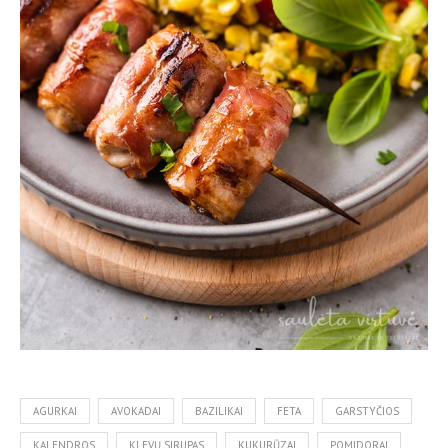
AGURKAI
AVOKADAI
BAZILIKAI
FETA
GARSTYČIOS
KALENDROS
KLEVŲ SIRUPAS
KUKURŪZAI
POMIDORAI