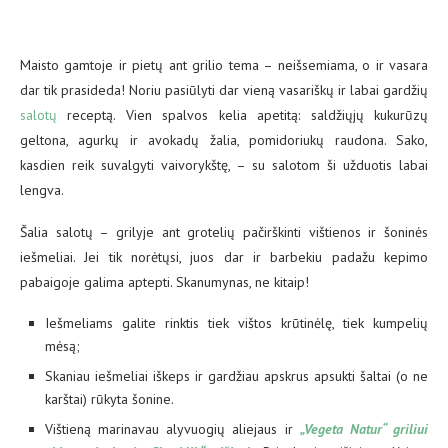
Maisto gamtoje ir pietų ant grilio tema – neišsemiama, o ir vasara
dar tik prasideda! Noriu pasiūlyti dar vieną vasariškų ir labai gardžių
salotų
receptą. Vien spalvos kelia apetitą: saldžiųjų kukurūzų
geltona, agurkų ir avokadų žalia, pomidoriukų raudona. Sako,
kasdien reik suvalgyti vaivorykštę, – su salotom ši užduotis labai
lengva.
Šalia salotų – grilyje ant grotelių pačirškinti vištienos ir šoninės
iešmeliai. Jei tik norėtųsi, juos dar ir barbekiu padažu kepimo
pabaigoje galima aptepti. Skanumynas, ne kitaip!
Iešmeliams galite rinktis tiek vištos krūtinėlę, tiek kumpelių
mėsą;
Skaniau iešmeliai iškeps ir gardžiau apskrus apsukti šaltai (o ne
karštai) rūkyta šonine.
Vištieną marinavau alyvuogių aliejaus ir
„Vegeta Natur“ griliui