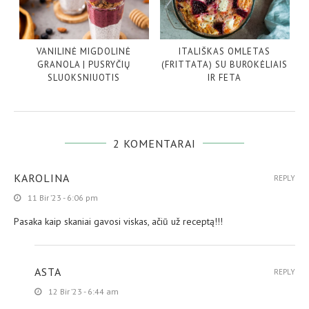
VANILINĖ MIGDOLINĖ
ITALIŠKAS OMLETAS
GRANOLA | PUSRYČIŲ
(FRITTATA) SU BUROKĖLIAIS
SLUOKSNIUOTIS
IR FETA
2 KOMENTARAI
KAROLINA
REPLY
11 Bir ’23 - 6:06 pm
Pasaka kaip skaniai gavosi viskas, ačiū už receptą!!!
ASTA
REPLY
12 Bir ’23 - 6:44 am