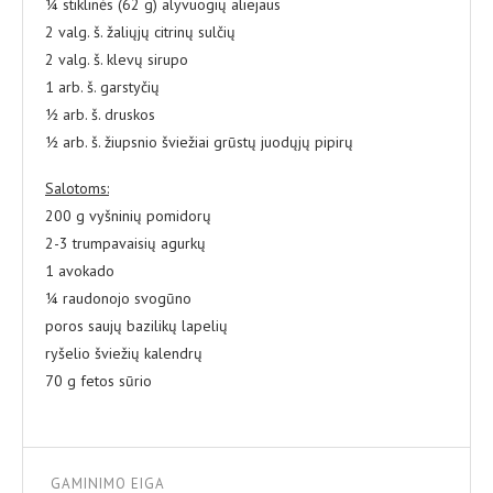
¼ stiklinės (62 g) alyvuogių aliejaus
2 valg. š. žaliųjų citrinų sulčių
2 valg. š. klevų sirupo
1 arb. š. garstyčių
½ arb. š. druskos
½ arb. š. žiupsnio šviežiai grūstų juodųjų pipirų
Salotoms:
200 g vyšninių pomidorų
2-3 trumpavaisių agurkų
1 avokado
¼ raudonojo svogūno
poros saujų bazilikų lapelių
ryšelio šviežių kalendrų
70 g fetos sūrio
GAMINIMO EIGA