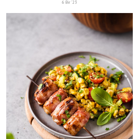
6 Bir ’23