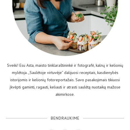
Sveiki! Esu Asta, maisto tinklaraštininkė ir fotografė, kalnų ir kelionių
mylėtoja. „Saulėtoje virtuvėje” dalijuosi receptais, kasdienybės
istorijomis ir kelionių fotoreportažais. Savo pasakojimais tikiuosi
įkvėpti gaminti, ragauti, keliauti ir atrasti saulėtą nuotaiką mažose
akimirkose.
BENDRAUKIME