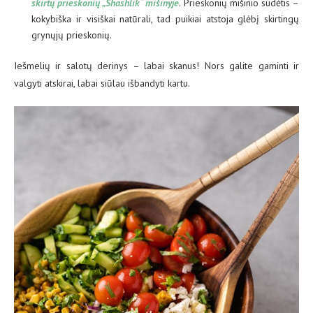
skirtų prieskonių „Shashlik“ mišinyje
. Prieskonių mišinio sudėtis –
kokybiška ir visiškai natūrali, tad puikiai atstoja glėbį skirtingų
grynųjų prieskonių.
Iešmelių ir salotų derinys – labai skanus! Nors galite gaminti ir
valgyti atskirai, labai siūlau išbandyti kartu.