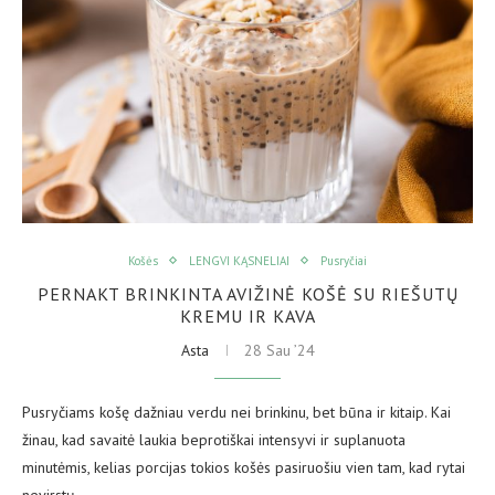
Košės
LENGVI KĄSNELIAI
Pusryčiai
PERNAKT BRINKINTA AVIŽINĖ KOŠĖ SU RIEŠUTŲ
KREMU IR KAVA
Asta
28 Sau ’24
Pusryčiams košę dažniau verdu nei brinkinu, bet būna ir kitaip. Kai
žinau, kad savaitė laukia beprotiškai intensyvi ir suplanuota
minutėmis, kelias porcijas tokios košės pasiruošiu vien tam, kad rytai
nevirstų…