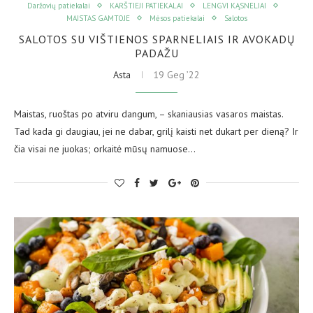
Daržovių patiekalai
KARŠTIEJI PATIEKALAI
LENGVI KĄSNELIAI
MAISTAS GAMTOJE
Mėsos patiekalai
Salotos
SALOTOS SU VIŠTIENOS SPARNELIAIS IR AVOKADŲ
PADAŽU
Asta
19 Geg ’22
Maistas, ruoštas po atviru dangum, – skaniausias vasaros maistas.
Tad kada gi daugiau, jei ne dabar, grilį kaisti net dukart per dieną? Ir
čia visai ne juokas; orkaitė mūsų namuose…