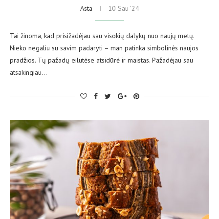
Asta
10 Sau ’24
Tai žinoma, kad prisižadėjau sau visokių dalykų nuo naujų metų.
Nieko negaliu su savim padaryti – man patinka simbolinės naujos
pradžios. Tų pažadų eilutėse atsidūrė ir maistas. Pažadėjau sau
atsakingiau…