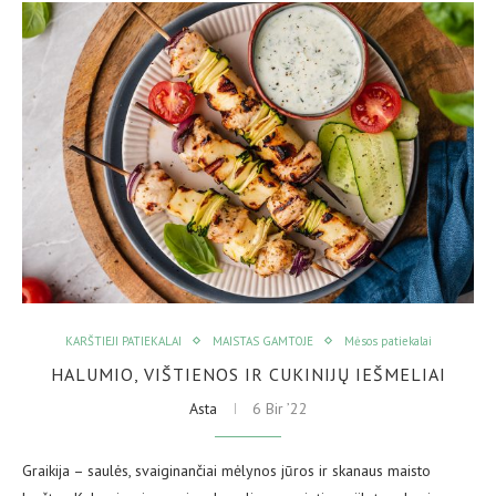
KARŠTIEJI PATIEKALAI
MAISTAS GAMTOJE
Mėsos patiekalai
HALUMIO, VIŠTIENOS IR CUKINIJŲ IEŠMELIAI
Asta
6 Bir ’22
Graikija – saulės, svaiginančiai mėlynos jūros ir skanaus maisto