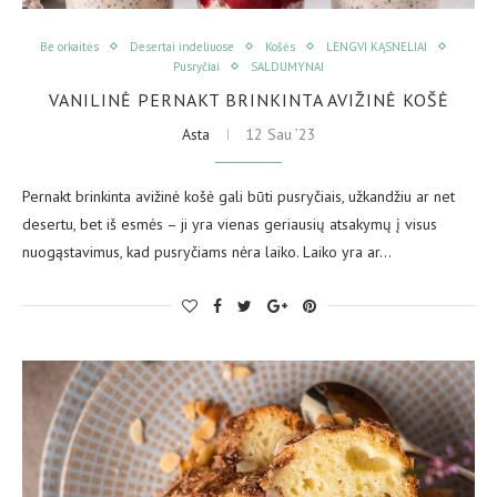
Be orkaitės
Desertai indeliuose
Košės
LENGVI KĄSNELIAI
Pusryčiai
SALDUMYNAI
VANILINĖ PERNAKT BRINKINTA AVIŽINĖ KOŠĖ
Asta
12 Sau ’23
Pernakt brinkinta avižinė košė gali būti pusryčiais, užkandžiu ar net
desertu, bet iš esmės – ji yra vienas geriausių atsakymų į visus
nuogąstavimus, kad pusryčiams nėra laiko. Laiko yra ar…