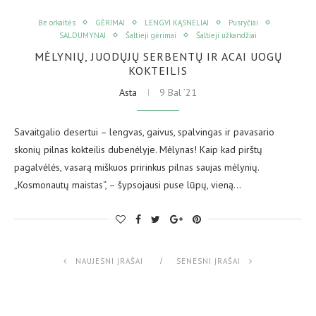
Be orkaitės
GĖRIMAI
LENGVI KĄSNELIAI
Pusryčiai
SALDUMYNAI
Šaltieji gėrimai
Šaltieji užkandžiai
MĖLYNIŲ, JUODŲJŲ SERBENTŲ IR ACAI UOGŲ
KOKTEILIS
Asta
9 Bal ’21
Savaitgalio desertui – lengvas, gaivus, spalvingas ir pavasario
skonių pilnas kokteilis dubenėlyje. Mėlynas! Kaip kad pirštų
pagalvėlės, vasarą miškuos pririnkus pilnas saujas mėlynių.
„Kosmonautų maistas“, – šypsojausi puse lūpų, vieną…
NAUJESNI ĮRAŠAI
SENESNI ĮRAŠAI