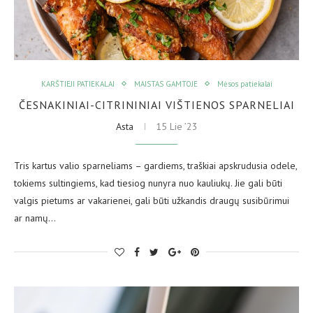
KARŠTIEJI PATIEKALAI
MAISTAS GAMTOJE
Mėsos patiekalai
ČESNAKINIAI-CITRININIAI VIŠTIENOS SPARNELIAI
Asta
15 Lie ’23
Tris kartus valio sparneliams – gardiems, traškiai apskrudusia odele,
tokiems sultingiems, kad tiesiog nunyra nuo kauliukų. Jie gali būti
valgis pietums ar vakarienei, gali būti užkandis draugų susibūrimui
ar namų…