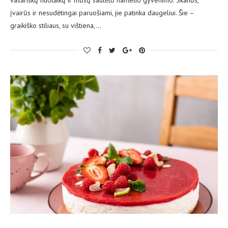
įvairūs ir nesudėtingai paruošiami, jie patinka daugeliui. Šie –
graikiško stiliaus, su vištiena,…