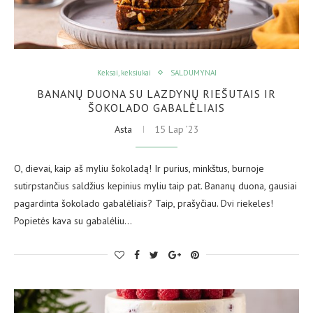
Keksai, keksiukai
SALDUMYNAI
BANANŲ DUONA SU LAZDYNŲ RIEŠUTAIS IR
ŠOKOLADO GABALĖLIAIS
Asta
15 Lap ’23
O, dievai, kaip aš myliu šokoladą! Ir purius, minkštus, burnoje
sutirpstančius saldžius kepinius myliu taip pat. Bananų duona, gausiai
pagardinta šokolado gabalėliais? Taip, prašyčiau. Dvi riekeles!
Popietės kava su gabalėliu…