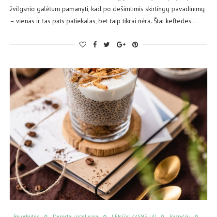
žvilgsnio galėtum pamanyti, kad po dešimtimis skirtingų pavadinimų
– vienas ir tas pats patiekalas, bet taip tikrai nėra. Štai keftedes…
Be orkaitės
Desertai indeliuose
LENGVI KĄSNELIAI
Pusryčiai