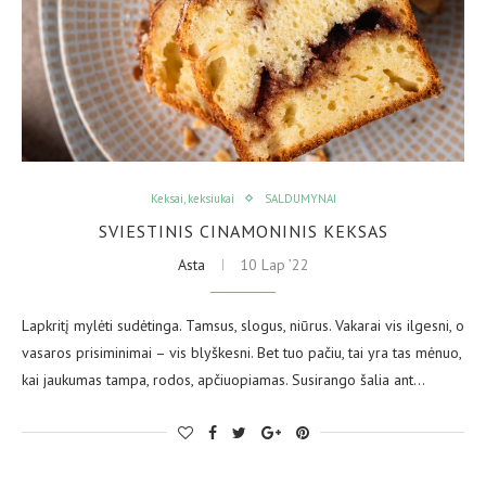
Keksai, keksiukai
SALDUMYNAI
SVIESTINIS CINAMONINIS KEKSAS
Asta
10 Lap ’22
Lapkritį mylėti sudėtinga. Tamsus, slogus, niūrus. Vakarai vis ilgesni, o
vasaros prisiminimai – vis blyškesni. Bet tuo pačiu, tai yra tas mėnuo,
kai jaukumas tampa, rodos, apčiuopiamas. Susirango šalia ant…