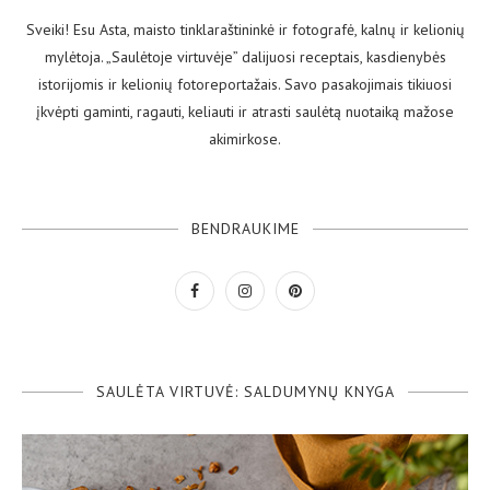
Sveiki! Esu Asta, maisto tinklaraštininkė ir fotografė, kalnų ir kelionių
mylėtoja. „Saulėtoje virtuvėje” dalijuosi receptais, kasdienybės
istorijomis ir kelionių fotoreportažais. Savo pasakojimais tikiuosi
įkvėpti gaminti, ragauti, keliauti ir atrasti saulėtą nuotaiką mažose
akimirkose.
BENDRAUKIME
SAULĖTA VIRTUVĖ: SALDUMYNŲ KNYGA