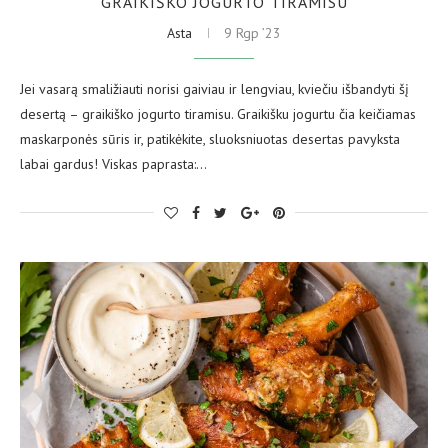
GRAIKIŠKO JOGURTO TIRAMISU
Asta
9 Rgp ’23
Jei vasarą smaližiauti norisi gaiviau ir lengviau, kviečiu išbandyti šį
desertą – graikiško jogurto tiramisu. Graikišku jogurtu čia keičiamas
maskarponės sūris ir, patikėkite, sluoksniuotas desertas pavyksta
labai gardus! Viskas paprasta:…