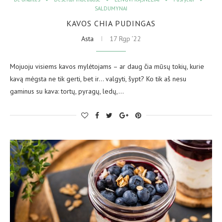
SALDUMYNAI
KAVOS CHIA PUDINGAS
Asta
17 Rgp ’22
Mojuoju visiems kavos mylėtojams – ar daug čia mūsų tokių, kurie
kavą mėgsta ne tik gerti, bet ir… valgyti, šypt? Ko tik aš nesu
gaminus su kava: tortų, pyragų, ledų,…