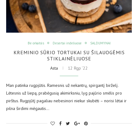
Be orkaitės
Desertai indeliuose
SALDUMYNAI
KREMINIO SŪRIO TORTUKAI SU ŠILAUOGĖMIS
STIKLAINĖLIUOSE
Asta
12 Rgp ’22
Man patinka rugpjūtis. Ramesnis už nekantrų, spirgantį birželį.
Lėtesnis už liepą, prabėgusią akimirksniu, lyg pajūrio smėlis pro
pirštus. Rugpjūtį pagaliau nebesinori niekur skubėti – norisi lėtai ir
pilna širdimi mėgautis…