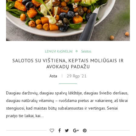
LENGVI KĄSNELIAI
Salotos
SALOTOS SU VIŠTIENA, KEPTAIS MOLIŪGAIS IR
AVOKADŲ PADAŽU
Asta
29 Rgp ’21
Daugiau daržovių, daugiau spalvų lėkštėje, daugiau šviežio derliaus,
daugiau natūralių vitaminų – ruošdama pietus ar vakarienę, aš tikrai
stengiuosi, kad maistas būtų subalansuotas ir vertingas. Seniai
praėjo tie laikai, kai…