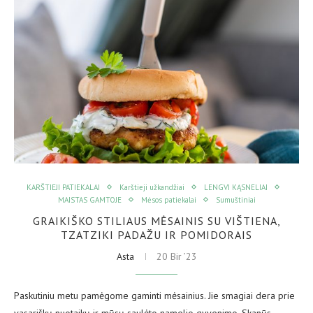
KARŠTIEJI PATIEKALAI
Karštieji užkandžiai
LENGVI KĄSNELIAI
MAISTAS GAMTOJE
Mėsos patiekalai
Sumuštiniai
GRAIKIŠKO STILIAUS MĖSAINIS SU VIŠTIENA,
TZATZIKI PADAŽU IR POMIDORAIS
Asta
20 Bir ’23
Paskutiniu metu pamėgome gaminti mėsainius. Jie smagiai dera prie
vasariškų nuotaikų ir mūsų saulėto namelio gyvenimo. Skanūs,