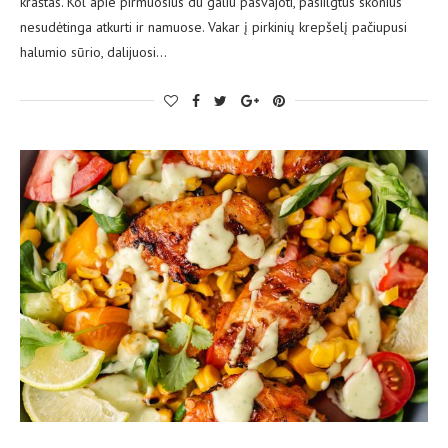
kraštas. Kol apie pirmuosius du galiu pasvajoti, pasiilgtus skonius
nesudėtinga atkurti ir namuose. Vakar į pirkinių krepšelį pačiupusi
halumio sūrio, dalijuosi…