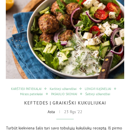
KARŠTIEJI PATIEKALAI
Karštieji užkandžiai
LENGVI KĄSNELIAI
Mėsos patiekalai
PASAULIO SKONIAI
Šaltieji užkandžiai
KEFTEDES | GRAIKIŠKI KUKULIUKAI
Asta
23 Rgs ’22
Turbūt kiekviena šalis turi savo tobulųjų kukuliukų receptą. Iš pirmo