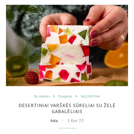
Be orkaitės
Pyragėliai
SALDUMYNAI
DESERTINIAI VARŠKĖS SŪRELIAI SU ŽELĖ
GABALĖLIAIS
Asta
1 Kov ’23