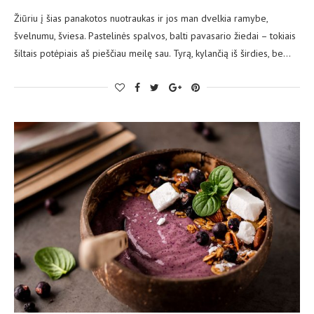
Žiūriu į šias panakotos nuotraukas ir jos man dvelkia ramybe,
švelnumu, šviesa. Pastelinės spalvos, balti pavasario žiedai – tokiais
šiltais potėpiais aš pieščiau meilę sau. Tyrą, kylančią iš širdies, be…