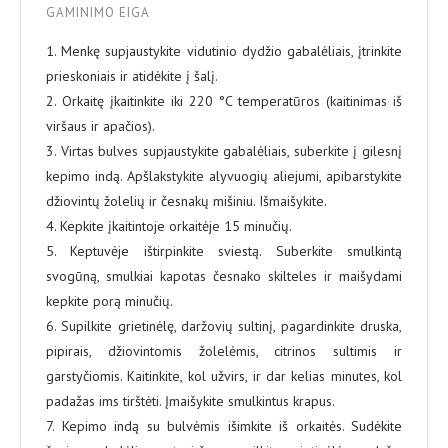
GAMINIMO EIGA
1. Menkę supjaustykite vidutinio dydžio gabalėliais, įtrinkite
prieskoniais ir atidėkite į šalį.
2. Orkaitę įkaitinkite iki 220 °C temperatūros (kaitinimas iš
viršaus ir apačios).
3. Virtas bulves supjaustykite gabalėliais, suberkite į gilesnį
kepimo indą. Apšlakstykite alyvuogių aliejumi, apibarstykite
džiovintų žolelių ir česnakų mišiniu. Išmaišykite.
4. Kepkite įkaitintoje orkaitėje 15 minučių.
5. Keptuvėje ištirpinkite sviestą. Suberkite smulkintą
svogūną, smulkiai kapotas česnako skilteles ir maišydami
kepkite porą minučių.
6. Supilkite grietinėlę, daržovių sultinį, pagardinkite druska,
pipirais, džiovintomis žolelėmis, citrinos sultimis ir
garstyčiomis. Kaitinkite, kol užvirs, ir dar kelias minutes, kol
padažas ims tirštėti. Įmaišykite smulkintus krapus.
7. Kepimo indą su bulvėmis išimkite iš orkaitės. Sudėkite