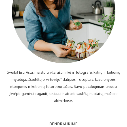
Sveiki! Esu Asta, maisto tinklaraštininkė ir fotografė, kalnų ir kelionių
mylėtoja. „Saulėtoje virtuvėje” dalijuosi receptais, kasdienybės
istorijomis ir kelionių fotoreportažais. Savo pasakojimais tikiuosi
įkvėpti gaminti, ragauti, keliauti ir atrasti saulėtą nuotaiką mažose
akimirkose.
BENDRAUKIME