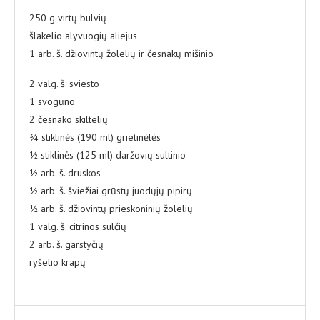
250 g virtų bulvių
šlakelio alyvuogių aliejus
1 arb. š. džiovintų žolelių ir česnakų mišinio
2 valg. š. sviesto
1 svogūno
2 česnako skiltelių
¾ stiklinės (190 ml) grietinėlės
½ stiklinės (125 ml) daržovių sultinio
½ arb. š. druskos
½ arb. š. šviežiai grūstų juodųjų pipirų
½ arb. š. džiovintų prieskoninių žolelių
1 valg. š. citrinos sulčių
2 arb. š. garstyčių
ryšelio krapų