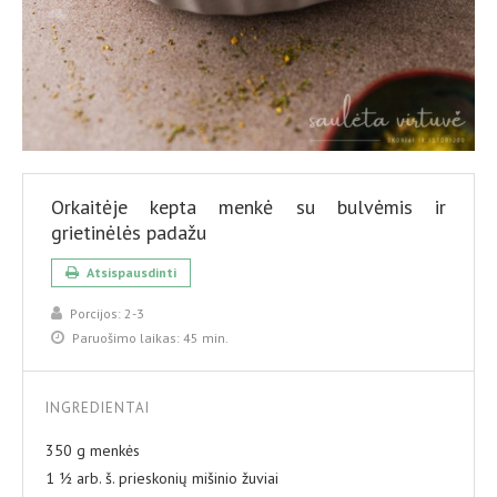
Orkaitėje kepta menkė su bulvėmis ir
grietinėlės padažu
Atsispausdinti
Porcijos:
2-3
Paruošimo laikas:
45 min.
INGREDIENTAI
350 g menkės
1 ½ arb. š. prieskonių mišinio žuviai