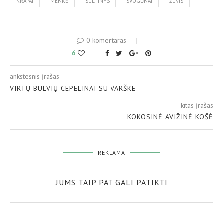
KRAPAI
MENKĖ
SULTINYS
SVOGŪNAI
ŽUVIS
0 komentaras
6
ankstesnis įrašas
VIRTŲ BULVIŲ CEPELINAI SU VARŠKE
kitas įrašas
KOKOSINĖ AVIŽINĖ KOŠĖ
REKLAMA
JUMS TAIP PAT GALI PATIKTI