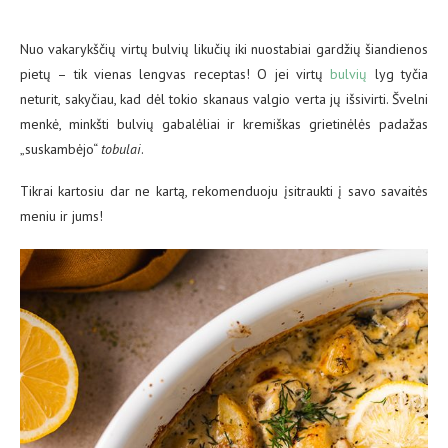
Nuo vakarykščių virtų bulvių likučių iki nuostabiai gardžių šiandienos
pietų – tik vienas lengvas receptas! O jei virtų
bulvių
lyg tyčia
neturit, sakyčiau, kad dėl tokio skanaus valgio verta jų išsivirti. Švelni
menkė, minkšti bulvių gabalėliai ir kremiškas grietinėlės padažas
„suskambėjo“
tobulai
.
Tikrai kartosiu dar ne kartą, rekomenduoju įsitraukti į savo savaitės
meniu ir jums!