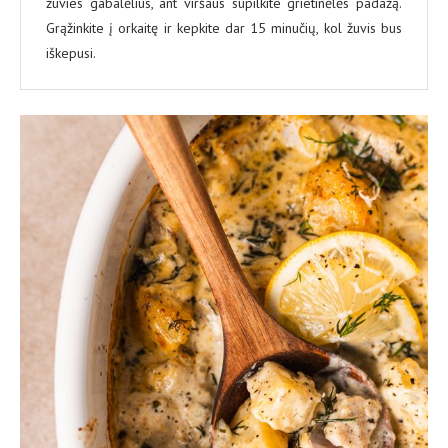
žuvies gabalėlius, ant viršaus supilkite grietinėlės padažą.
Grąžinkite į orkaitę ir kepkite dar 15 minučių, kol žuvis bus
iškepusi.