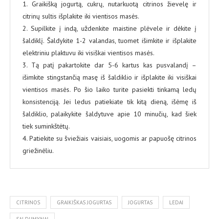
1. Graikišką jogurtą, cukrų, nutarkuotą citrinos žievelę ir
citrinų sultis išplakite iki vientisos masės.
2. Supilkite į indą, uždenkite maistine plėvele ir dėkite į
šaldiklį. Šaldykite 1-2 valandas, tuomet išimkite ir išplakite
elektriniu plaktuvu iki visiškai vientisos masės.
3. Tą patį pakartokite dar 5-6 kartus kas pusvalandį –
išimkite stingstančią masę iš šaldiklio ir išplakite iki visiškai
vientisos masės. Po šio laiko turite pasiekti tinkamą ledų
konsistenciją. Jei ledus patiekiate tik kitą dieną, išėmę iš
šaldiklio, palaikykite šaldytuve apie 10 minučių, kad šiek
tiek suminkštėtų.
4. Patiekite su šviežiais vaisiais, uogomis ar papuošę citrinos
griežinėliu.
CITRINOS
GRAIKIŠKAS JOGURTAS
JOGURTAS
LEDAI