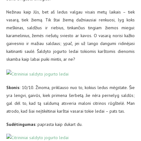
Nežinau kaip Jūs, bet aš ledus valgau visais metų laikais – tiek
vasarą, tiek žiemą. Tik štai žiemą dažniausiai renkuosi, lyg koks
meškinas, saldžius ir riebius, tinkančius tingiam žiemos miegui:
karamelinius, žemės riešutų sviesto ar kavos. O vasarą norisi kažko
gaivesnio ir mažiau saldaus; ypač, jei už lango dangumi ridinėjasi
kaitinanti saulė. Šaldyto jogurto ledai tokiomis karštomis dienomis
skamba kaip labai puiki mintis, ar ne?
Skonis
: 10/10. Žinoma, priklauso nuo to, kokius ledus mėgstate. Šie
yra lengvi, gaivūs, kiek primena šerbetą. Jie nėra pernelyg saldūs;
gal dėl to, kad tą saldumą atsveria maloni citrinos rūgštelė. Man
atrodo, kad šiai neįtikėtinai karštai vasarai tokie ledai – pats tas.
Sudėtingumas
: paprasta kaip dukart du.