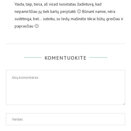
Vaida, taip, tiesa, aš visad nusistatau žadintuvą, kad
nepamirščiau jų tiek kartų perplakti 🙂 Būnant namie, nėra
sudėtinga, bet… sutinku, su ledų mašinėle tikrai būtų greičiau ir
paprasčiau 🙂
KOMENTUOKITE