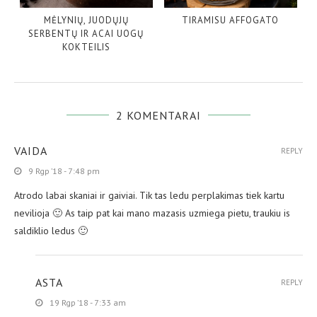
MĖLYNIŲ, JUODŲJŲ
TIRAMISU AFFOGATO
SERBENTŲ IR ACAI UOGŲ
KOKTEILIS
2 KOMENTARAI
VAIDA
REPLY
9 Rgp ’18 - 7:48 pm
Atrodo labai skaniai ir gaiviai. Tik tas ledu perplakimas tiek kartu
nevilioja 🙂 As taip pat kai mano mazasis uzmiega pietu, traukiu is
saldiklio ledus 🙂
ASTA
REPLY
19 Rgp ’18 - 7:33 am