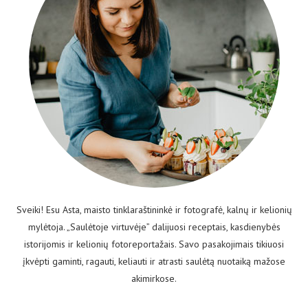
Sveiki! Esu Asta, maisto tinklaraštininkė ir fotografė, kalnų ir kelionių
mylėtoja. „Saulėtoje virtuvėje” dalijuosi receptais, kasdienybės
istorijomis ir kelionių fotoreportažais. Savo pasakojimais tikiuosi
įkvėpti gaminti, ragauti, keliauti ir atrasti saulėtą nuotaiką mažose
akimirkose.