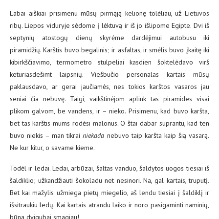
Labai aiškiai prisimenu mūsų pirmąją kelionę tolėliau, už Lietuvos
ribų. Liepos viduryje sėdome į lėktuvą ir iš jo išlipome Egipte. Dvi iš
septynių atostogų dienų skyrėme dardėjimui autobusu iki
piramidžių. Karštis buvo begalinis; ir asfaltas, ir smėlis buvo įkaitę iki
kibirkščiavimo, termometro stulpeliai kasdien šoktelėdavo virš
keturiasdešimt laipsnių. Viešbučio personalas kartais mūsų
paklausdavo, ar gerai jaučiamės, nes tokios karštos vasaros jau
seniai čia nebuvę. Taigi, vaikštinėjom aplink tas piramides visai
plikom galvom, be vandens, ir – nieko. Prisimenu, kad buvo karšta,
bet tas karštis mums rodėsi malonus. O štai dabar suprantu, kad ten
buvo niekis – man tikrai
niekada
nebuvo taip karšta kaip šią vasarą.
Ne kur kitur, o savame kieme.
Todėl ir ledai. Ledai, arbūzai, šaltas vanduo, šaldytos uogos tiesiai iš
šaldiklio; užkandžiauti šokoladu net nesinori. Na, gal kartais, truputį.
Bet kai mažylis užmiega pietų miegelio, aš lendu tiesiai į šaldiklį ir
išsitraukiu ledų. Kai kartais atrandu laiko ir noro pasigaminti naminių,
būna dvigubai smagiau!