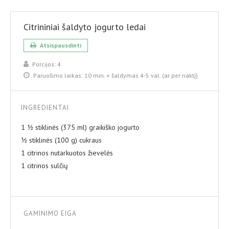
Citrininiai šaldyto jogurto ledai
Atsispausdinti
Porcijos:
4
Paruošimo laikas:
10 min. + šaldymas 4-5 val. (ar per naktį)
INGREDIENTAI
1 ½ stiklinės (375 ml) graikiško jogurto
½ stiklinės (100 g) cukraus
1 citrinos nutarkuotos žievelės
1 citrinos sulčių
GAMINIMO EIGA