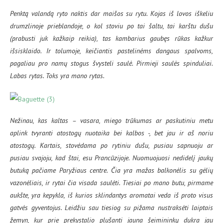
Penktą valandą ryto naktis dar maišos su rytu. Kojas iš lovos iškeliu
drumzlinoje prieblandoje, o kol stoviu po tai šaltu, tai karštu dušu
(prabusti juk kažkaip reikia), tas kambarius gaubęs rūkas kažkur
išsisklaido. Ir tolumoje, keičiantis pastelinėms dangaus spalvoms,
pagaliau pro namų stogus švysteli saulė. Pirmieji saulės spinduliai.
Labas rytas. Toks yra mano rytas.
Nežinau, kas kaltas – vasara, miego trūkumas ar paskutiniu metu
aplink tvyranti atostogų nuotaika bei kalbos -, bet jau ir aš noriu
atostogų. Kartais, stovėdama po rytiniu dušu, pusiau sapnuoju ar
pusiau svajoju, kad štai, esu Prancūzijoje. Nuomuojuosi nedidelį jaukų
butuką pačiame Paryžiaus centre. Čia yra mažas balkonėlis su gėlių
vazonėliais, ir rytai čia visada saulėti. Tiesiai po mano butu, pirmame
aukšte, yra kepykla, iš kurios sklindantys aromatai veda iš proto visus
gatvės gyventojus. Leidžiu sau tiesiog su pižama nustraksėti laiptais
žemyn, kur prie prekystalio plušanti jauna šeimininkų dukra jau