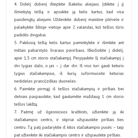
4. Didelį dubenį ištepkite šlakeliu aliejaus. Įdėkite į jį
išminkytą tešlą ir apsukite ją kelis kartus, kad visa
pasidengtų aliejumi. Uždenkite dubenį maistine plėvele ir
palaikykite šiltoje vietoje apie 2 valandas, kol tešlos tūris
padidės dvigubai.
5. Pakilusią tešlą kelis kartus paminkykite ir išimkite ant
miltais pabarstyto švaraus paviršiaus. Iškočiokite į didelį,
apie 1,5 cm storio stačiakampį. Perpjaukite šį stačiakampį į
dvi lygias dalis, o jas – į dar dvi. Iš viso turi gauti keturis
lygius stačiakampius, iš kurių suformuosite keturias
nedideles prancūziškas duoneles.
6. Paimkite pirmąjį iš tešlos stačiakampių ir pirštais bei
delnais paspauskite, kad gautumėte maždaug 1 cm storio
tešlos lakštą.
7. Paėmę už ilgesniosios kraštinės, užlenkite ją iki
stačiakampio centro, ir stipriai užspauskite pirštais ties
centru. Tą patį padarykite iš kitos stačiakampio pusės – taip
pat užlenkite iki stačiakampio centro ir užspauskite pirštais.