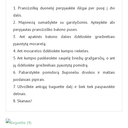
1. Prancūzišką duonelę perpjaukite išilgai per pusę į dvi
dalis.
2. Majonezą sumaišykite su garstyčiomis. Aptepkite abi
perpjautas prancūziško batono puses.
3. Ant apatinės batono dalies išdėliokite griežinėliais
pjaustytą mocarelą.
4. Ant mocarelos išdėliokite kumpio riekeles.
5. Ant kumpio paskleiskite saujelę šviežių gražgarsčių, o ant
jų išdėliokite griežinėliais pjaustytą pomidrą.
6. Pabarstykite pomidorą žiupsneliu druskos ir maltais
juodaisiais pipirais.
7. Užvožkite antrąją baguette dalį ir šiek tiek paspauskite
delnais.
8. Skanaus!