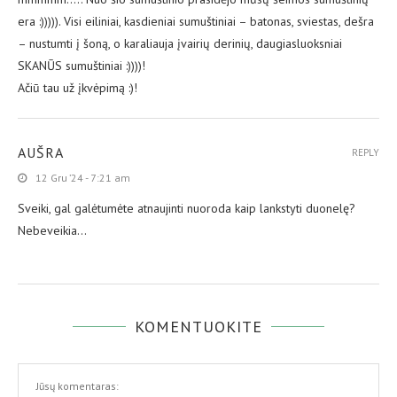
era :))))). Visi eiliniai, kasdieniai sumuštiniai – batonas, sviestas, dešra
– nustumti į šoną, o karaliauja įvairių derinių, daugiasluoksniai
SKANŪS sumuštiniai :))))!
Ačiū tau už įkvėpimą :)!
AUŠRA
REPLY
12 Gru ’24 - 7:21 am
Sveiki, gal galėtumėte atnaujinti nuoroda kaip lankstyti duonelę?
Nebeveikia…
KOMENTUOKITE