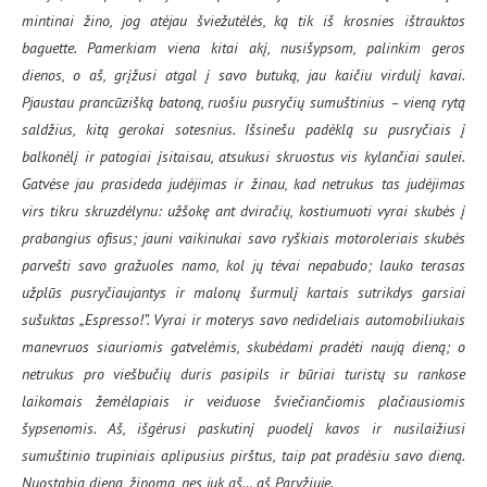
mintinai žino, jog atėjau šviežutėlės, ką tik iš krosnies ištrauktos
baguette. Pamerkiam viena kitai akį, nusišypsom, palinkim geros
dienos, o aš, grįžusi atgal į savo butuką, jau kaičiu virdulį kavai.
Pjaustau prancūzišką batoną, ruošiu pusryčių sumuštinius – vieną rytą
saldžius, kitą gerokai sotesnius. Išsinešu padėklą su pusryčiais į
balkonėlį ir patogiai įsitaisau, atsukusi skruostus vis kylančiai saulei.
Gatvėse jau prasideda judėjimas ir žinau, kad netrukus tas judėjimas
virs tikru skruzdėlynu: užšokę ant dviračių, kostiumuoti vyrai skubės į
prabangius ofisus; jauni vaikinukai savo ryškiais motoroleriais skubės
parvešti savo gražuoles namo, kol jų tėvai nepabudo; lauko terasas
užplūs pusryčiaujantys ir malonų šurmulį kartais sutrikdys garsiai
sušuktas „Espresso!”. Vyrai ir moterys savo nedideliais automobiliukais
manevruos siauriomis gatvelėmis, skubėdami pradėti naują dieną; o
netrukus pro viešbučių duris pasipils ir būriai turistų su rankose
laikomais žemėlapiais ir veiduose šviečiančiomis plačiausiomis
šypsenomis. Aš, išgėrusi paskutinį puodelį kavos ir nusilaižiusi
sumuštinio trupiniais aplipusius pirštus, taip pat pradėsiu savo dieną.
Nuostabią dieną, žinoma, nes juk aš… aš Paryžiuje.