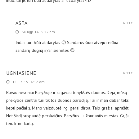
indo..tai jis turi buti atidarytas ar uzdarytas?|:D
ASTA
REPLY
30 Rgp ’14 - 9:27 am
Indas turi būti atidarytas 🙂 Sandarus šiuo atveju reiškia
sandarų dugną ir/ar sieneles 😉
UGNIASIENE
REPLY
15 Lie ’15 - 4:12 am
Buvau neseniai Paryžiuje ir ragavau tenykštės duonos. Deja, mūsų
prekybos centrai turi tik tos duonos parodiją. Tai ir man dabar teks
kepti pačiai :). Mano vaizduotė irgi gerai dirba. Taip gražiai aprašėt.
Net širdį suspaudė perskaičius. Paryžius… užburiantis miestas. Grįšiu
ten. Ir ne kartą.