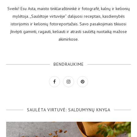
Sveiki! Esu Asta, maisto tinklaraštininkė ir fotografė, kalnų ir kelionių
mylėtoja. „Saulėtoje virtuvėje” dalijuosi receptais, kasdienybės
istorijomis ir kelionių fotoreportažais. Savo pasakojimais tikiuosi
įkvėpti gaminti, ragauti, keliauti ir atrasti saulėtą nuotaiką mažose
akimirkose.
BENDRAUKIME
SAULĖTA VIRTUVĖ: SALDUMYNŲ KNYGA