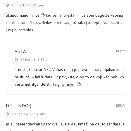
12 Lie ’14 - 12:02 pm
Skaitot mano mintis 🙂 Jau seniai bręsta mintis apie bagetės kepimą
ir tokius sumuštinius. Reikės spirti sau į užpakalį ir kepti! Nuotraukos
jūsų nuostabios.
ASTA
REPLY
27 Lie ’14 - 5:35 pm
Ernesta, labai ačiū 🙂 Viskas daug paprasčiau, kai pagaliau imi ir
prisiruoši – imi ir darai. Ir pavyksta, o po to galvoji, kad nebuvo
verta tiek ilgai delsti. Taigi, pirmyn! 🙂
DEL INDO:)
REPLY
16 Rgp ’14 - 11:16 am
as su pretendavimu i paty kvailiausia klausima:D na del to sandaraus