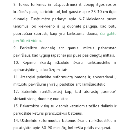
8. Tokius lenkimus (ir užspaudimus) iš abiejų ilgesniosios
kraštinės pusių kartokite tol, kol gausite apie 25-30 cm ilgio
duonelę. Turėtumėte padaryti apie 6-7 kiekvienos pusės
lenkimus; po kiekvieno iš jų duonelė pailgėja. Kad būtų
paprasčiau suprasti, kaip yra lankstoma duona,
čia galite
peržiūrėti video
.
9. Perkelkite duonelę ant gausiai miltais pabarstyto
paviršiaus, kad lygioji (apatinė) jos pusė pasidengtų miltais.
10. Kepimo skardą išklokite švaru rankšluostėliu ir
apibarstykite jį kukurūzų miltais.
11. Atsargiai paimkite suformuotą batoną ir, apversdami jį
miltuotu paviršiumi į viršų, padėkite ant rankšluostėlio.
12. Sulenkite rankšluostėlį taip, kad atsirastų „sienelė“,
skirianti vieną duonelę nuo kitos.
13. Pakartokite viską su visomis keturiomis tešlos dalimis ir
paruoškite keturis prancūziškus batonus.
14. Uždenkite suformuotus batonus švariu rankšluostėliu ir
palaikykite apie 60-90 minučių, kol tešla pakils dvigubai.