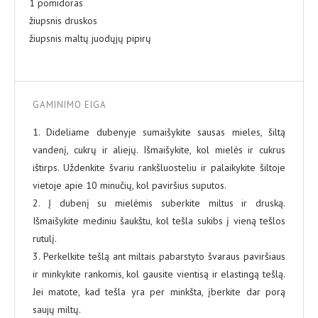
1 pomidoras
žiupsnis druskos
žiupsnis maltų juodųjų pipirų
GAMINIMO EIGA
1. Dideliame dubenyje sumaišykite sausas mieles, šiltą
vandenį, cukrų ir aliejų. Išmaišykite, kol mielės ir cukrus
ištirps. Uždenkite švariu rankšluosteliu ir palaikykite šiltoje
vietoje apie 10 minučių, kol paviršius suputos.
2. Į dubenį su mielėmis suberkite miltus ir druską.
Išmaišykite mediniu šaukštu, kol tešla sukibs į vieną tešlos
rutulį.
3. Perkelkite tešlą ant miltais pabarstyto švaraus paviršiaus
ir minkykite rankomis, kol gausite vientisą ir elastingą tešlą.
Jei matote, kad tešla yra per minkšta, įberkite dar porą
saujų miltų.