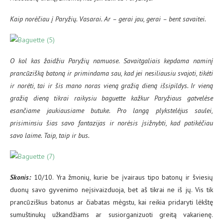
Kaip norėčiau į Paryžių. Vasarai. Ar – gerai jau, gerai – bent savaitei.
O kol kas žaidžiu Paryžių namuose. Savaitgaliais kepdama naminį
prancūzišką batoną ir primindama sau, kad jei nesiliausiu svajoti, tikėti
ir norėti, tai ir šis mano noras vieną gražią dieną išsipildys. Ir vieną
gražią dieną tikrai raikysiu baguette kažkur Paryžiaus gatvelėse
esančiame jaukiausiame butuke. Pro langą plykstelėjus saulei,
prisiminsiu šias savo fantazijas ir norėsis įsižnybti, kad patikėčiau
savo laime. Taip, taip ir bus.
Skonis:
10/10. Yra žmonių, kurie be įvairaus tipo batonų ir šviesių
duonų savo gyvenimo neįsivaizduoja, bet aš tikrai ne iš jų. Vis tik
prancūziškus batonus ar čiabatas mėgstu, kai reikia pridaryti lėkštę
sumuštinukų užkandžiams ar susiorganizuoti greitą vakarienę.