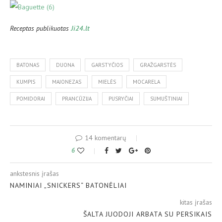
Receptas publikuotas
Ji24.lt
BATONAS
DUONA
GARSTYČIOS
GRAŽGARSTĖS
KUMPIS
MAJONEZAS
MIELĖS
MOCARELA
POMIDORAI
PRANCŪZIJA
PUSRYČIAI
SUMUŠTINIAI
14 komentarų
6
ankstesnis įrašas
NAMINIAI „SNICKERS“ BATONĖLIAI
kitas įrašas
ŠALTA JUODOJI ARBATA SU PERSIKAIS