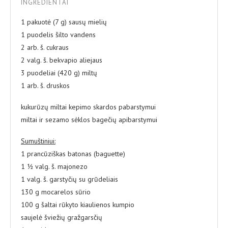
INGREDIENTAI
1 pakuotė (7 g) sausų mielių
1 puodelis šilto vandens
2 arb. š. cukraus
2 valg. š. bekvapio aliejaus
3 puodeliai (420 g) miltų
1 arb. š. druskos
kukurūzų miltai kepimo skardos pabarstymui
miltai ir sezamo sėklos bagečių apibarstymui
Sumuštiniui:
1 prancūziškas batonas (baguette)
1 ½ valg. š. majonezo
1 valg. š. garstyčių su grūdeliais
130 g mocarelos sūrio
100 g šaltai rūkyto kiaulienos kumpio
saujelė šviežių gražgarsčių