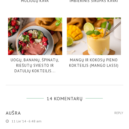
MOLIŪGŲ KAVA
IMBIERINIS SIRUPAS KAVAI
UOGŲ, BANANŲ, ŠPINATŲ,
MANGŲ IR KOKOSŲ PIENO
RIEŠUTŲ SVIESTO IR
KOKTEILIS (MANGO LASSI)
DATULIŲ KOKTEILIS...
14 KOMENTARŲ
AUŠRA
REPLY
11 Lie ’14 - 6:48 am