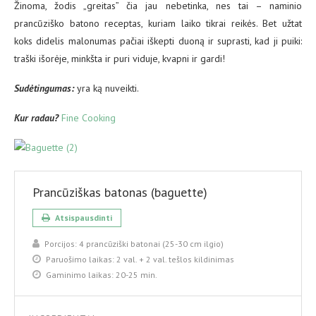
Žinoma, žodis „greitas” čia jau nebetinka, nes tai – naminio
prancūziško batono receptas, kuriam laiko tikrai reikės. Bet užtat
koks didelis malonumas pačiai iškepti duoną ir suprasti, kad ji puiki:
traški išorėje, minkšta ir puri viduje, kvapni ir gardi!
Sud
ėtingumas:
yra ką nuveikti.
Kur radau?
Fine Cooking
Prancūziškas batonas (baguette)
Atsispausdinti
Porcijos:
4 prancūziški batonai (25-30 cm ilgio)
Paruošimo laikas:
2 val. + 2 val. tešlos kildinimas
Gaminimo laikas:
20-25 min.