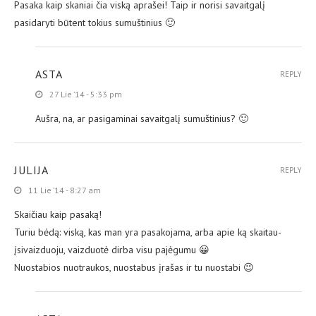
Pasaka kaip skaniai čia viską aprašei! Taip ir norisi savaitgalį
pasidaryti būtent tokius sumuštinius 🙂
ASTA
REPLY
27 Lie ’14 - 5:33 pm
Aušra, na, ar pasigaminai savaitgalį sumuštinius? 🙂
JULIJA
REPLY
11 Lie ’14 - 8:27 am
Skaičiau kaip pasaką!
Turiu bėdą: viską, kas man yra pasakojama, arba apie ką skaitau-
įsivaizduoju, vaizduotė dirba visu pajėgumu 😀
Nuostabios nuotraukos, nuostabus įrašas ir tu nuostabi 😉