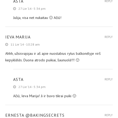
ASTA
REPLY
27 Lie ’14 - 5:34 pm
Julija, visa net nukaitau 🙂 Ačiū!
IEVA MARIJA
REPLY
11 Lie ’14 - 10:28 am
Ahhh, užsisvajojau ir aš apie nuostabius rytus balkonėlyje virš
kepyklėlės. Duona atrodo puikiai, šaunuolė!!! 🙂
ASTA
REPLY
27 Lie ’14 - 5:34 pm
Ačiū, Ieva Marija! Ji ir buvo tikrai puiki 🙂
ERNESTA @BAKINGSECRETS
REPLY