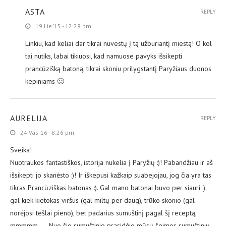
ASTA
REPLY
19 Lie ’15 - 12:28 pm
Linkiu, kad keliai dar tikrai nuvestų į tą užburiantį miestą! O kol
tai nutiks, labai tikiuosi, kad namuose pavyks išsikepti
prancūzišką batoną, tikrai skoniu prilygstantį Paryžiaus duonos
kepiniams 🙂
AURELIJA
REPLY
24 Vas ’16 - 8:26 pm
Sveika!
Nuotraukos fantastiškos, istorija nukelia į Paryžių :)! Pabandžiau ir aš
išsikepti jo skanėsto :)! Ir iškepusi kažkaip suabejojau, jog čia yra tas
tikras Prancūziškas batonas :). Gal mano batonai buvo per siauri :),
gal kiek kietokas viršus (gal miltų per daug), trūko skonio (gal
norėjosi tešlai pieno), bet padarius sumuštinį pagal šį receptą,
mmmmm….. Nuo šio sumuštinio prasidėjo mūsų šeimos sumuštinių