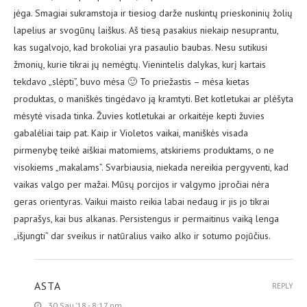
jėga. Smagiai sukramstoja ir tiesiog darže nuskintų prieskoninių žolių
lapelius ar svogūnų laiškus. Aš tiesą pasakius niekaip nesuprantu,
kas sugalvojo, kad brokoliai yra pasaulio baubas. Nesu sutikusi
žmonių, kurie tikrai jų nemėgtų. Vienintelis dalykas, kurį kartais
tekdavo „slėpti”, buvo mėsa 🙂 To priežastis – mėsa kietas
produktas, o maniškės tingėdavo ją kramtyti. Bet kotletukai ar plėšyta
mėsytė visada tinka. Žuvies kotletukai ar orkaitėje kepti žuvies
gabalėliai taip pat. Kaip ir Violetos vaikai, maniškės visada
pirmenybę teikė aiškiai matomiems, atskiriems produktams, o ne
visokiems „makalams”. Svarbiausia, niekada nereikia pergyventi, kad
vaikas valgo per mažai. Mūsų porcijos ir valgymo įpročiai nėra
geras orientyras. Vaikui maisto reikia labai nedaug ir jis jo tikrai
paprašys, kai bus alkanas. Persistengus ir permaitinus vaiką lenga
„išjungti” dar sveikus ir natūralius vaiko alko ir sotumo pojūčius.
ASTA
REPLY
30 Sau ’18 - 8:17 pm