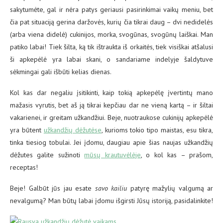
sakytumėte, gal ir nėra patys geriausi pasirinkimai vaikų meniu, bet
čia pat situaciją gerina daržovės, kurių čia tikrai daug – dvi nedidelės
(arba viena didelė) cukinijos, morka, svogūnas, svogūnų laiškai. Man
patiko labai! Tiek šilta, ką tik ištraukta iš orkaitės, tiek visiškai atšalusi
ši apkepėlė yra labai skani, o sandariame indelyje šaldytuve
sėkmingai gali išbūti kelias dienas.
Kol kas dar negaliu įsitikinti, kaip tokią apkepėlę įvertintų mano
mažasis vyrutis, bet aš ją tikrai kepčiau dar ne vieną kartą – ir šiltai
vakarienei, ir greitam užkandžiui. Beje, nuotraukose cukinijų apkepėlė
yra būtent
užkandžių dėžutėse
, kurioms tokio tipo maistas, esu tikra,
tinka tiesiog tobulai. Jei įdomu, daugiau apie šias naujas užkandžių
dėžutes galite sužinoti
mūsų krautuvėlėje
, o kol kas – prašom,
receptas!
Beje! Galbūt jūs jau esate
savo kailiu
patyrę mažylių valgumą ar
nevalgumą? Man būtų labai įdomu išgirsti Jūsų istoriją, pasidalinkite!