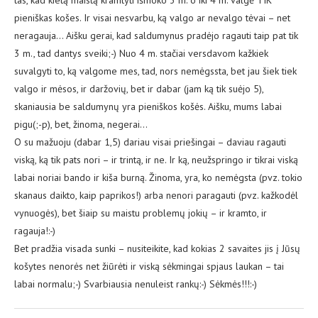
tas, kad kietą maistą kramtyti išmoko 3 m. o iki 4 m. valgė TIK
pieniškas košes. Ir visai nesvarbu, ką valgo ar nevalgo tėvai – net
neragauja… Aišku gerai, kad saldumynus pradėjo ragauti taip pat tik
3 m., tad dantys sveiki;-) Nuo 4 m. stačiai versdavom kažkiek
suvalgyti to, ką valgome mes, tad, nors nemėgssta, bet jau šiek tiek
valgo ir mėsos, ir daržovių, bet ir dabar (jam ką tik suėjo 5),
skaniausia be saldumynų yra pieniškos košės. Aišku, mums labai
pigu(;-p), bet, žinoma, negerai…
O su mažuoju (dabar 1,5) dariau visai priešingai – daviau ragauti
viską, ką tik pats nori – ir trintą, ir ne. Ir ką, neužspringo ir tikrai viską
labai noriai bando ir kiša burną. Žinoma, yra, ko nemėgsta (pvz. tokio
skanaus daikto, kaip paprikos!) arba nenori paragauti (pvz. kažkodėl
vynuogės), bet šiaip su maistu problemų jokių – ir kramto, ir
ragauja!:-)
Bet pradžia visada sunki – nusiteikite, kad kokias 2 savaites jis į Jūsų
košytes nenorės net žiūrėti ir viską sėkmingai spjaus laukan – tai
labai normalu;-) Svarbiausia nenuleist rankų:-) Sėkmės!!!:-)