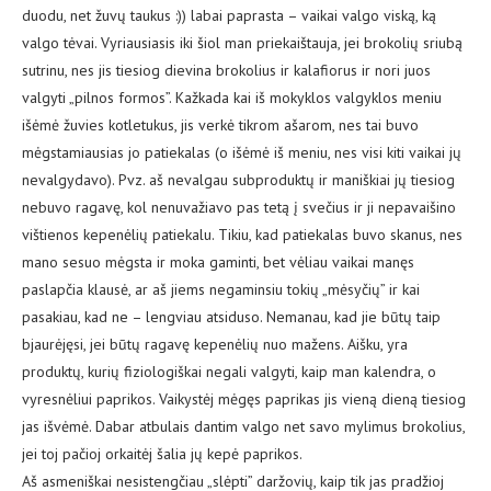
duodu, net žuvų taukus :)) labai paprasta – vaikai valgo viską, ką
valgo tėvai. Vyriausiasis iki šiol man priekaištauja, jei brokolių sriubą
sutrinu, nes jis tiesiog dievina brokolius ir kalafiorus ir nori juos
valgyti „pilnos formos”. Kažkada kai iš mokyklos valgyklos meniu
išėmė žuvies kotletukus, jis verkė tikrom ašarom, nes tai buvo
mėgstamiausias jo patiekalas (o išėmė iš meniu, nes visi kiti vaikai jų
nevalgydavo). Pvz. aš nevalgau subproduktų ir maniškiai jų tiesiog
nebuvo ragavę, kol nenuvažiavo pas tetą į svečius ir ji nepavaišino
vištienos kepenėlių patiekalu. Tikiu, kad patiekalas buvo skanus, nes
mano sesuo mėgsta ir moka gaminti, bet vėliau vaikai manęs
paslapčia klausė, ar aš jiems negaminsiu tokių „mėsyčių” ir kai
pasakiau, kad ne – lengviau atsiduso. Nemanau, kad jie būtų taip
bjaurėjęsi, jei būtų ragavę kepenėlių nuo mažens. Aišku, yra
produktų, kurių fiziologiškai negali valgyti, kaip man kalendra, o
vyresnėliui paprikos. Vaikystėj mėgęs paprikas jis vieną dieną tiesiog
jas išvėmė. Dabar atbulais dantim valgo net savo mylimus brokolius,
jei toj pačioj orkaitėj šalia jų kepė paprikos.
Aš asmeniškai nesistengčiau „slėpti” daržovių, kaip tik jas pradžioj