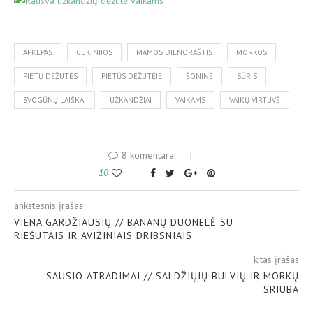
APKEPAS
CUKINIJOS
MAMOS DIENORAŠTIS
MORKOS
PIETŲ DĖŽUTĖS
PIETŪS DĖŽUTĖJE
ŠONINĖ
SŪRIS
SVOGŪNŲ LAIŠKAI
UŽKANDŽIAI
VAIKAMS
VAIKŲ VIRTUVĖ
8 komentarai
10
ankstesnis įrašas
VIENA GARDŽIAUSIŲ // BANANŲ DUONELĖ SU
RIEŠUTAIS IR AVIŽINIAIS DRIBSNIAIS
kitas įrašas
SAUSIO ATRADIMAI // SALDŽIŲJŲ BULVIŲ IR MORKŲ
SRIUBA