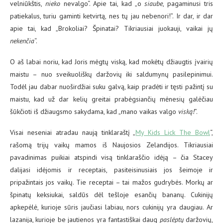
velniūkštis,
nieko
nevalgo“. Apie tai, kad „o
siaube
, pagaminusi tris
patiekalus, turiu gaminti ketvirtą, nes tų jau nebenori!”. Ir dar, ir dar
apie tai, kad „Brokoliai? Špinatai? Tikriausiai juokauji, vaikai jų
nekenčia
“.
O aš labai noriu, kad Joris mėgtų viską, kad mokėtų džiaugtis įvairių
maistu – nuo sveikuoliškų daržovių iki saldumynų pasilepinimui.
Todėl jau dabar nuoširdžiai suku galvą, kaip pradėti ir tęsti pažintį su
maistu, kad už dar kelių greitai prabėgsiančių mėnesių galėčiau
šūkčioti iš džiaugsmo sakydama, kad „mano vaikas valgo
viską!
”.
Visai neseniai atradau naują tinklaraštį „
My Kids Lick The Bowl
“,
rašomą trijų vaikų mamos iš Naujosios Zelandijos. Tikriausiai
pavadinimas puikiai atspindi visą tinklaraščio idėją – čia Stacey
dalijasi idėjomis ir receptais, pasiteisinusiais jos šeimoje ir
pripažintais jos vaikų. Tie receptai – tai mažos gudrybės. Morkų ar
špinatų keksiukai, saldūs dėl tešloje esančių bananų. Cukinijų
apkepėlė, kurioje sūris jaučiasi labiau, nors cukinijų yra daugiau. Ar
lazanija, kurioje be jautienos yra fantastiškai daug
paslėptų
daržovių,