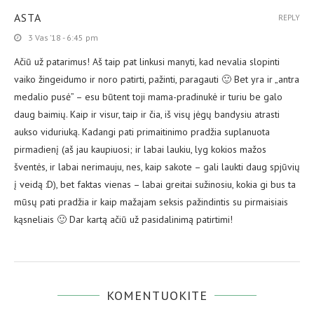
ASTA
REPLY
3 Vas ’18 - 6:45 pm
Ačiū už patarimus! Aš taip pat linkusi manyti, kad nevalia slopinti
vaiko žingeidumo ir noro patirti, pažinti, paragauti 🙂 Bet yra ir „antra
medalio pusė” – esu būtent toji mama-pradinukė ir turiu be galo
daug baimių. Kaip ir visur, taip ir čia, iš visų jėgų bandysiu atrasti
aukso viduriuką. Kadangi pati primaitinimo pradžia suplanuota
pirmadienį (aš jau kaupiuosi; ir labai laukiu, lyg kokios mažos
šventės, ir labai nerimauju, nes, kaip sakote – gali laukti daug spjūvių
į veidą :D), bet faktas vienas – labai greitai sužinosiu, kokia gi bus ta
mūsų pati pradžia ir kaip mažajam seksis pažindintis su pirmaisiais
kąsneliais 🙂 Dar kartą ačiū už pasidalinimą patirtimi!
KOMENTUOKITE