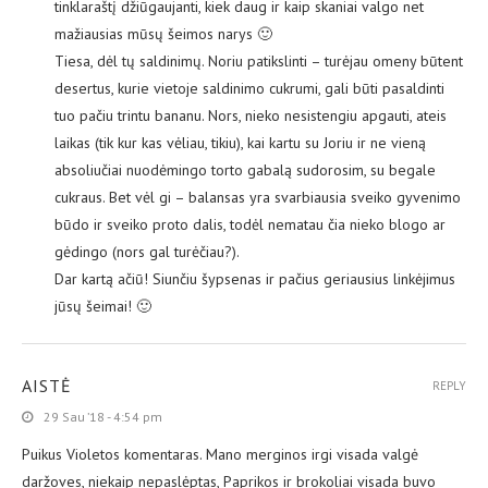
tinklaraštį džiūgaujanti, kiek daug ir kaip skaniai valgo net
mažiausias mūsų šeimos narys 🙂
Tiesa, dėl tų saldinimų. Noriu patikslinti – turėjau omeny būtent
desertus, kurie vietoje saldinimo cukrumi, gali būti pasaldinti
tuo pačiu trintu bananu. Nors, nieko nesistengiu apgauti, ateis
laikas (tik kur kas vėliau, tikiu), kai kartu su Joriu ir ne vieną
absoliučiai nuodėmingo torto gabalą sudorosim, su begale
cukraus. Bet vėl gi – balansas yra svarbiausia sveiko gyvenimo
būdo ir sveiko proto dalis, todėl nematau čia nieko blogo ar
gėdingo (nors gal turėčiau?).
Dar kartą ačiū! Siunčiu šypsenas ir pačius geriausius linkėjimus
jūsų šeimai! 🙂
AISTĖ
REPLY
29 Sau ’18 - 4:54 pm
Puikus Violetos komentaras. Mano merginos irgi visada valgė
daržoves, niekaip nepaslėptas, Paprikos ir brokoliai visada buvo