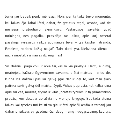
Joriui jau beveik penki mėnesiai. Nors per tą laiką buvo momentų,
kai laikas ėjo labai lėtai, dabar, žvilgtelėjus atgal, atrodo, kad tie
mėnesiai prašuoliavo akimirksniu. Pastarosios savaitės ypač
turiningos, nes pagaliau prasidėjo tas laikas, apie kurį neretai
pasakoja vyresnius vaikus auginantys tėvai – „jis kasdien atranda,
išmoksta, padaro kažką nauja!”. Taip tikrai yra. Kiekviena diena –
nauja nuostaba ir naujas džiaugsmas!
Vis dažniau pagalvoju ir apie tai, kas laukia priekyje. Dantų augimą,
neabejoju, kažkaip išgyvensime savaime, o štai maistas – sritis, dėl
kurios vis dažniau pasuku galvą (gal dar ir dėl to, kad man šiaip
patinka sukti galvą dėl maisto, šypt). Viskas paprasta, kol kalba eina
apie bulves, morkas, slyvas ir kitas įprastas tyreles ir tą primaitinimo
pradžią, kuri detaliai aprašyta ne vienoje knygoje. Bet tada ateina
laikas, kai tyreles turi keisti valgiai ir štai apie šį amžiaus tarpsnį jau
dabar prisiklausiau gąsdinančiai daug mamų nuogąstavimų, kad „jis,