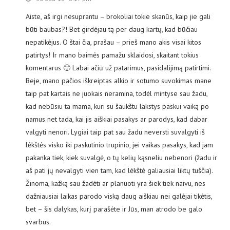
Aiste, aš irgi nesuprantu – brokoliai tokie skanūs, kaip jie gali
būti baubas?! Bet girdėjau tą per daug kartų, kad būčiau
nepatikėjus. O štai čia, prašau – prieš mano akis visai kitos
patirtys! Ir mano baimės pamažu sklaidosi, skaitant tokius
komentarus 🙂 Labai ačiū už patarimus, pasidalijimą patirtimi.
Beje, mano pačios iškreiptas alkio ir sotumo suvokimas mane
taip pat kartais ne juokais neramina, todėl mintyse sau žadu,
kad nebūsiu ta mama, kuri su šaukštu lakstys paskui vaiką po
namus net tada, kai jis aiškiai pasakys ar parodys, kad dabar
valgyti nenori. Lygiai taip pat sau žadu neversti suvalgyti iš
lėkštės visko iki paskutinio trupinio, jei vaikas pasakys, kad jam
pakanka tiek, kiek suvalgė, o tų kelių kąsneliu nebenori (žadu ir
aš pati jų nevalgyti vien tam, kad lėkštė galiausiai liktų tuščia).
Žinoma, kažką sau žadėti ar planuoti yra šiek tiek naivu, nes
dažniausiai laikas parodo viską daug aiškiau nei galėjai tikėtis,
bet – šis dalykas, kurį parašėte ir Jūs, man atrodo be galo
svarbus.