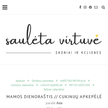
Apkepai
Daržovių patiekalai
KARŠTIEJI PATIEKALAI
Karštieji užkandžiai
LENGVI KĄSNELIAI
PIETŪS DĖŽUTĖJE
Šaltieji užkandžiai
MAMOS DIENORAŠTIS // CUKINIJŲ APKEPĖLĖ
parašė
Asta