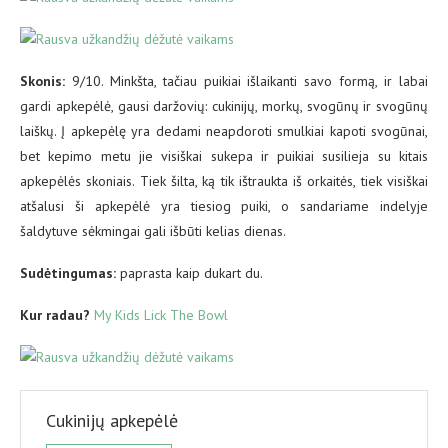
Skonis:
9/10. Minkšta, tačiau puikiai išlaikanti savo formą, ir labai
gardi apkepėlė, gausi daržovių: cukinijų, morkų, svogūnų ir svogūnų
laiškų. Į apkepėlę yra dedami neapdoroti smulkiai kapoti svogūnai,
bet kepimo metu jie visiškai sukepa ir puikiai susilieja su kitais
apkepėlės skoniais. Tiek šilta, ką tik ištraukta iš orkaitės, tiek visiškai
atšalusi ši apkepėlė yra tiesiog puiki, o sandariame indelyje
šaldytuve sėkmingai gali išbūti kelias dienas.
Sudėtingumas:
paprasta kaip dukart du.
Kur radau?
My Kids Lick The Bowl
Cukinijų apkepėlė