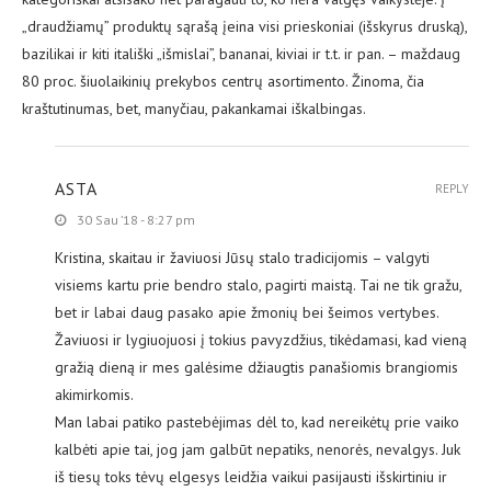
„draudžiamų” produktų sąrašą įeina visi prieskoniai (išskyrus druską),
bazilikai ir kiti itališki „išmislai”, bananai, kiviai ir t.t. ir pan. – maždaug
80 proc. šiuolaikinių prekybos centrų asortimento. Žinoma, čia
kraštutinumas, bet, manyčiau, pakankamai iškalbingas.
ASTA
REPLY
30 Sau ’18 - 8:27 pm
Kristina, skaitau ir žaviuosi Jūsų stalo tradicijomis – valgyti
visiems kartu prie bendro stalo, pagirti maistą. Tai ne tik gražu,
bet ir labai daug pasako apie žmonių bei šeimos vertybes.
Žaviuosi ir lygiuojuosi į tokius pavyzdžius, tikėdamasi, kad vieną
gražią dieną ir mes galėsime džiaugtis panašiomis brangiomis
akimirkomis.
Man labai patiko pastebėjimas dėl to, kad nereikėtų prie vaiko
kalbėti apie tai, jog jam galbūt nepatiks, nenorės, nevalgys. Juk
iš tiesų toks tėvų elgesys leidžia vaikui pasijausti išskirtiniu ir