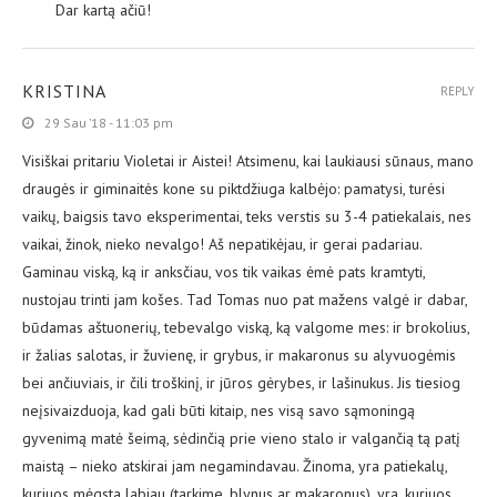
Dar kartą ačiū!
KRISTINA
REPLY
29 Sau ’18 - 11:03 pm
Visiškai pritariu Violetai ir Aistei! Atsimenu, kai laukiausi sūnaus, mano
draugės ir giminaitės kone su piktdžiuga kalbėjo: pamatysi, turėsi
vaikų, baigsis tavo eksperimentai, teks verstis su 3-4 patiekalais, nes
vaikai, žinok, nieko nevalgo! Aš nepatikėjau, ir gerai padariau.
Gaminau viską, ką ir anksčiau, vos tik vaikas ėmė pats kramtyti,
nustojau trinti jam košes. Tad Tomas nuo pat mažens valgė ir dabar,
būdamas aštuonerių, tebevalgo viską, ką valgome mes: ir brokolius,
ir žalias salotas, ir žuvienę, ir grybus, ir makaronus su alyvuogėmis
bei ančiuviais, ir čili troškinį, ir jūros gėrybes, ir lašinukus. Jis tiesiog
neįsivaizduoja, kad gali būti kitaip, nes visą savo sąmoningą
gyvenimą matė šeimą, sėdinčią prie vieno stalo ir valgančią tą patį
maistą – nieko atskirai jam negamindavau. Žinoma, yra patiekalų,
kuriuos mėgsta labiau (tarkime, blynus ar makaronus), yra, kuriuos