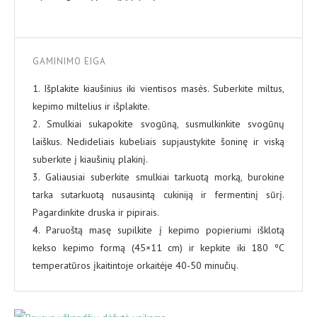
GAMINIMO EIGA
1. Išplakite kiaušinius iki vientisos masės. Suberkite miltus,
kepimo miltelius ir išplakite.
2. Smulkiai sukapokite svogūną, susmulkinkite svogūnų
laiškus. Nedideliais kubeliais supjaustykite šoninę ir viską
suberkite į kiaušinių plakinį.
3. Galiausiai suberkite smulkiai tarkuotą morką, burokine
tarka sutarkuotą nusausintą cukiniją ir fermentinį sūrį.
Pagardinkite druska ir pipirais.
4. Paruoštą masę supilkite į kepimo popieriumi išklotą
kekso kepimo formą (45×11 cm) ir kepkite iki 180 ºC
temperatūros įkaitintoje orkaitėje 40-50 minučių.