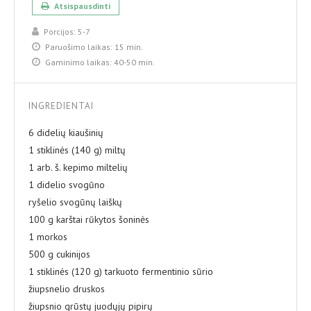
Atsispausdinti
Porcijos:
5-7
Paruošimo laikas:
15 min.
Gaminimo laikas:
40-50 min.
INGREDIENTAI
6 didelių kiaušinių
1 stiklinės (140 g) miltų
1 arb. š. kepimo miltelių
1 didelio svogūno
ryšelio svogūnų laiškų
100 g karštai rūkytos šoninės
1 morkos
500 g cukinijos
1 stiklinės (120 g) tarkuoto fermentinio sūrio
žiupsnelio druskos
žiupsnio grūstų juodųjų pipirų