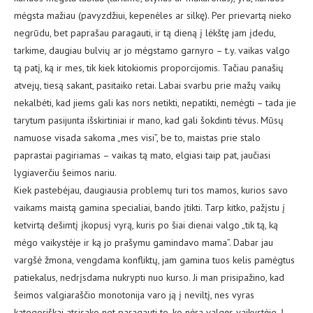
mėgsta mažiau (pavyzdžiui, kepenėles ar silkę). Per prievartą nieko
negrūdu, bet paprašau paragauti, ir tą dieną į lėkštę jam įdedu,
tarkime, daugiau bulvių ar jo mėgstamo garnyro – t.y. vaikas valgo
tą patį, ką ir mes, tik kiek kitokiomis proporcijomis. Tačiau panašių
atvejų, tiesą sakant, pasitaiko retai. Labai svarbu prie mažų vaikų
nekalbėti, kad jiems gali kas nors netikti, nepatikti, nemėgti – tada jie
tarytum pasijunta išskirtiniai ir mano, kad gali šokdinti tėvus. Mūsų
namuose visada sakoma „mes visi”, be to, maistas prie stalo
paprastai pagiriamas – vaikas tą mato, elgiasi taip pat, jaučiasi
lygiaverčiu šeimos nariu.
Kiek pastebėjau, daugiausia problemų turi tos mamos, kurios savo
vaikams maistą gamina specialiai, bando įtikti. Tarp kitko, pažįstu į
ketvirtą dešimtį įkopusį vyrą, kuris po šiai dienai valgo „tik tą, ką
mėgo vaikystėje ir ką jo prašymu gamindavo mama”. Dabar jau
vargšė žmona, vengdama konfliktų, jam gamina tuos kelis pamėgtus
patiekalus, nedrįsdama nukrypti nuo kurso. Ji man prisipažino, kad
šeimos valgiaraščio monotonija varo ją į neviltį, nes vyras
kategoriškai atsisako net paragauti to, ko nėra valgęs vaikystėje. Į