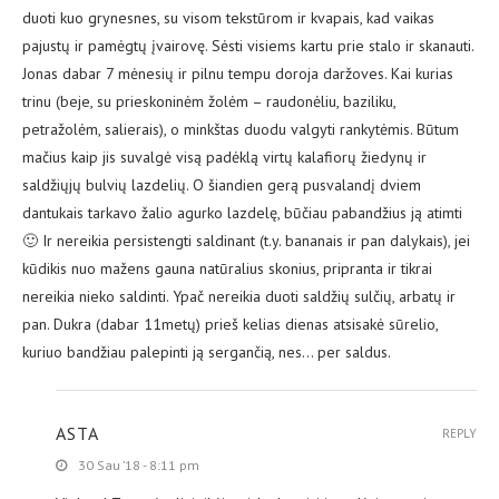
duoti kuo grynesnes, su visom tekstūrom ir kvapais, kad vaikas
pajustų ir pamėgtų įvairovę. Sėsti visiems kartu prie stalo ir skanauti.
Jonas dabar 7 mėnesių ir pilnu tempu doroja daržoves. Kai kurias
trinu (beje, su prieskoninėm žolėm – raudonėliu, baziliku,
petražolėm, salierais), o minkštas duodu valgyti rankytėmis. Būtum
mačius kaip jis suvalgė visą padėklą virtų kalafiorų žiedynų ir
saldžiųjų bulvių lazdelių. O šiandien gerą pusvalandį dviem
dantukais tarkavo žalio agurko lazdelę, būčiau pabandžius ją atimti
🙂 Ir nereikia persistengti saldinant (t.y. bananais ir pan dalykais), jei
kūdikis nuo mažens gauna natūralius skonius, pripranta ir tikrai
nereikia nieko saldinti. Ypač nereikia duoti saldžių sulčių, arbatų ir
pan. Dukra (dabar 11metų) prieš kelias dienas atsisakė sūrelio,
kuriuo bandžiau palepinti ją sergančią, nes… per saldus.
ASTA
REPLY
30 Sau ’18 - 8:11 pm