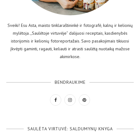
Sveiki! Esu Asta, maisto tinklaraštininkė ir fotografė, kalnų ir kelionių
mylėtoja. „Saulėtoje virtuvėje” dalijuosi receptais, kasdienybės
istorijomis ir kelionių fotoreportažais. Savo pasakojimais tikiuosi
įkvėpti gaminti, ragauti, keliauti ir atrasti saulėtą nuotaiką mažose
akimirkose.
BENDRAUKIME
SAULĖTA VIRTUVĖ: SALDUMYNŲ KNYGA