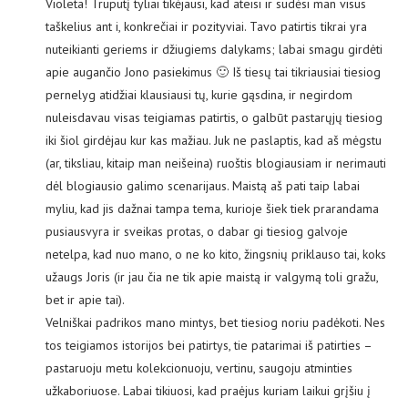
Violeta! Truputį tyliai tikėjausi, kad ateisi ir sudėsi man visus
taškelius ant i, konkrečiai ir pozityviai. Tavo patirtis tikrai yra
nuteikianti geriems ir džiugiems dalykams; labai smagu girdėti
apie augančio Jono pasiekimus 🙂 Iš tiesų tai tikriausiai tiesiog
pernelyg atidžiai klausiausi tų, kurie gąsdina, ir negirdom
nuleisdavau visas teigiamas patirtis, o galbūt pastarųjų tiesiog
iki šiol girdėjau kur kas mažiau. Juk ne paslaptis, kad aš mėgstu
(ar, tiksliau, kitaip man neišeina) ruoštis blogiausiam ir nerimauti
dėl blogiausio galimo scenarijaus. Maistą aš pati taip labai
myliu, kad jis dažnai tampa tema, kurioje šiek tiek prarandama
pusiausvyra ir sveikas protas, o dabar gi tiesiog galvoje
netelpa, kad nuo mano, o ne ko kito, žingsnių priklauso tai, koks
užaugs Joris (ir jau čia ne tik apie maistą ir valgymą toli gražu,
bet ir apie tai).
Velniškai padrikos mano mintys, bet tiesiog noriu padėkoti. Nes
tos teigiamos istorijos bei patirtys, tie patarimai iš patirties –
pastaruoju metu kolekcionuoju, vertinu, saugoju atminties
užkaboriuose. Labai tikiuosi, kad praėjus kuriam laikui grįšiu į