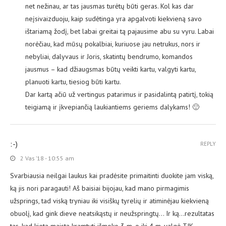
net nežinau, ar tas jausmas turėtų būti geras. Kol kas dar
neįsivaizduoju, kaip sudėtinga yra apgalvoti kiekvieną savo
ištariamą žodį, bet labai greitai tą pajausime abu su vyru. Labai
norėčiau, kad mūsų pokalbiai, kuriuose jau netrukus, nors ir
nebyliai, dalyvaus ir Joris, skatintų bendrumo, komandos
jausmus – kad džiaugsmas būtų veikti kartu, valgyti kartu,
planuoti kartu, tiesiog būti kartu.
Dar kartą ačiū už vertingus patarimus ir pasidalintą patirtį, tokią
teigiamą ir įkvepiančią laukiantiems geriems dalykams! 🙂
:-)
REPLY
2 Vas ’18 - 10:55 am
Svarbiausia neilgai laukus kai pradėsite primaitinti duokite jam viską,
ką jis nori paragauti! Aš baisiai bijojau, kad mano pirmagimis
užsprings, tad viską tryniau iki visiškų tyrelių ir atiminėjau kiekvieną
obuolį, kad gink dieve neatsikąstų ir neužspringtų… Ir ką…rezultatas