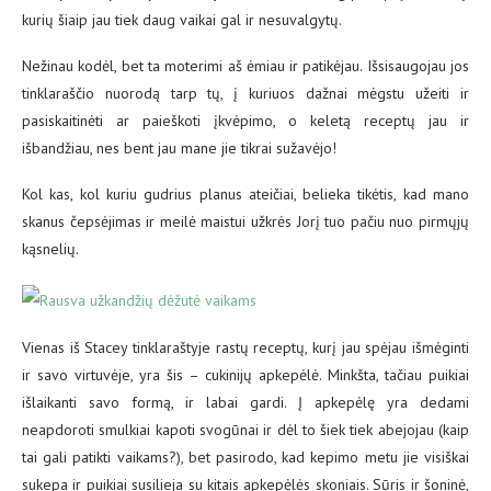
kurių šiaip jau tiek daug vaikai gal ir nesuvalgytų.
Nežinau kodėl, bet ta moterimi aš ėmiau ir patikėjau. Išsisaugojau jos
tinklaraščio nuorodą tarp tų, į kuriuos dažnai mėgstu užeiti ir
pasiskaitinėti ar paieškoti įkvėpimo, o keletą receptų jau ir
išbandžiau, nes bent jau mane jie tikrai sužavėjo!
Kol kas, kol kuriu gudrius planus ateičiai, belieka tikėtis, kad mano
skanus čepsėjimas ir meilė maistui užkrės Jorį tuo pačiu nuo pirmųjų
kąsnelių.
Vienas iš Stacey tinklaraštyje rastų receptų, kurį jau spėjau išmėginti
ir savo virtuvėje, yra šis – cukinijų apkepėlė. Minkšta, tačiau puikiai
išlaikanti savo formą, ir labai gardi. Į apkepėlę yra dedami
neapdoroti smulkiai kapoti svogūnai ir dėl to šiek tiek abejojau (kaip
tai gali patikti vaikams?), bet pasirodo, kad kepimo metu jie visiškai
sukepa ir puikiai susilieja su kitais apkepėlės skoniais. Sūris ir šoninė,